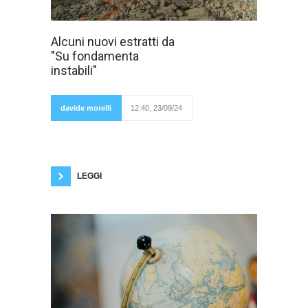
Ecco alcuni
Alcuni nuovi estratti da
piccoli brani di
"Su fondamenta
un'opera che sto
ampliando: AL
instabili"
BAR GIULIA Il
sole fa breccia
nel mio animo
questa
davide morelli
12:40, 23/09/24
mattina. Ho
fatto due chiacchere con la vicina. Poi ho
proseguito oltre, verso il bar. Conosco di vista
diverse persone lì. Conosco un gruppo di
lavoratori albanesi molto simpatici, educati
LEGGI