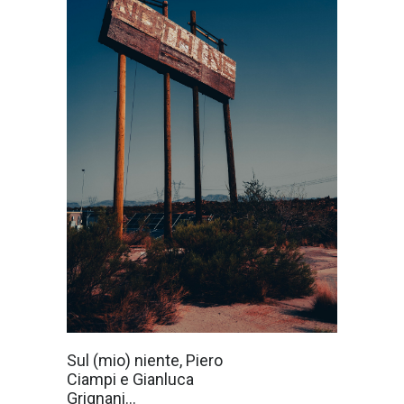
Il cantautore
Sul (mio) niente, Piero
Piero Ciampi
Ciampi e Gianluca
scriveva: “Esisto
anche io,
Grignani...