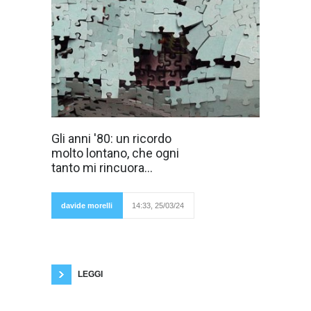
Avevo 16 anni.
Gli anni '80: un ricordo
Andavamo ogni
molto lontano, che ogni
domenica
pomeriggio in
tanto mi rincuora...
una discoteca
che si
chiamava
Waikiki.
davide morelli
14:33, 25/03/24
Distava poche
centinaia di metri da casa. Io a quei tempi non
sapevo assolutamente cosa significasse
Waikiki, quel nome bizzarro ed esotico (adesso
so che è un quartiere e una spiaggia delle
Hawaii, meta di tutti
LEGGI