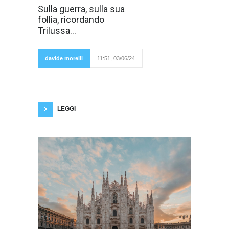
Continuiamo a
Sulla guerra, sulla sua
vivere le nostre
follia, ricordando
vite, come se
niente fosse, ma
Trilussa...
altrove c'è la
guerra. Il
pensiero della
guerra quasi lo
davide morelli
11:51, 03/06/24
rimuoviamo o
quantomeno rimane in noi sotto traccia. Il
nostro pensiero della guerra è un fiume
carsico, diventa cosciente, percepibile ogni
tanto in qualche nostra discussione con gli
amici
LEGGI