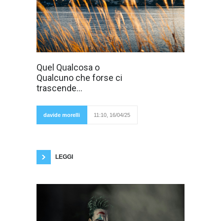
Tutti vorremmo
Quel Qualcosa o
essere presi e
Qualcuno che forse ci
amati per quello
che siamo. La
trascende...
massima
aspirazione di
ognuno
sarebbe quella
davide morelli
11:10, 16/04/25
di essere
amato per quello che è. In realtà oggi se si è
amati, si è amati per quello che si ha o per
come si appare. Oh certo molti uomini arrivati
pensano
LEGGI