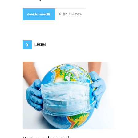
Aveva davvero
ragione? Un
motto
femminista
davide morelli
16:07, 12/02/24
era: “il
personale è politico”. Però se un tempo con
questo slogan si voleva cambiare giustamente
la condizione subalterna femminile e si
volevano far valere i diritti delle donne, il
passaggio successivo è
LEGGI
Premessa: