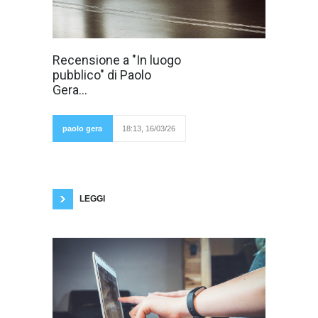
Questo libro di
Recensione a "In luogo
Paolo Gera è la
pubblico" di Paolo
dimostrazione
che si può fare
Gera...
dell'autentica
poesia solo
quando si utilizza
come
paolo gera
18:13, 16/03/26
meccanismo di
difesa la sublimazione della sofferenza e non
come fanno in molti oggi la razionalizzazione
dei propri disturbi psicologici o del proprio
disagio esistenziale. Molti sono tutti tesi a
scrivere
LEGGI