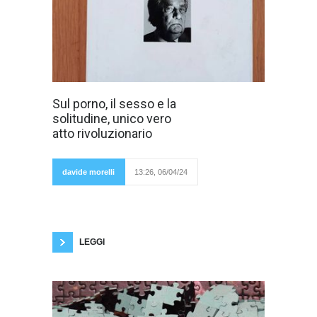
Ho sempre
Sul porno, il sesso e la
creduto che se
solitudine, unico vero
uno voleva
capire il futuro
atto rivoluzionario
della società,
doveva
frequentare i
cosiddetti
davide morelli
13:26, 06/04/24
ultimi. Gli
ultimi possono dare grandi lezioni: Noam
Chomsky ha ricevuto grandi insegnamenti dagli
ultimi. Ad esempio negli anni Novanta la realtà
degli ultimi era già multietnica, molto più della
buona borghesia di quegli
LEGGI