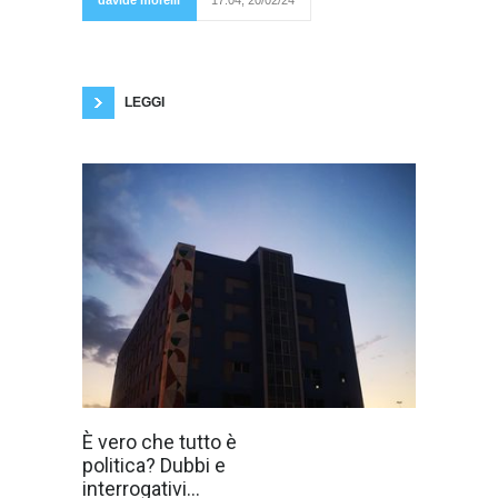
davide morelli
17:04, 20/02/24
l'aldilà,
ammesso e
non concesso che esista l'aldilà: questo
crediamo in genere. Come diciamo in Toscana,
i morti hanno già fatto il grande passo.
Abbiamo la sensazione, quando
LEGGI
T. Mann pensava
È vero che tutto è
che tutto fosse
politica? Dubbi e
politica e niente
fosse impolitico.
interrogativi...