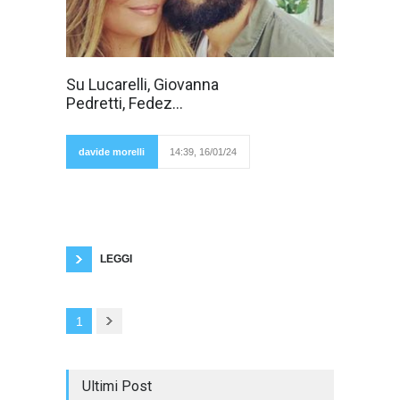
La ristoratrice
Su Lucarelli, Giovanna
Giovanna
Pedretti, Fedez...
Pedretti è morta.
La procura
indaga per
istigazione al
davide morelli
14:39, 16/01/24
suicidio. Ora
alcuni
sostengono che sia stata vittima di una gogna
mediatica e che non abbia retto alla crisi
reputazionale. Selvaggia Lucarelli e il suo
compagno Lorenzo Biagiarelli ora vengono
accusati di aver distrutto mediaticamente la
donna. Loro
LEGGI
1
Ultimi Post