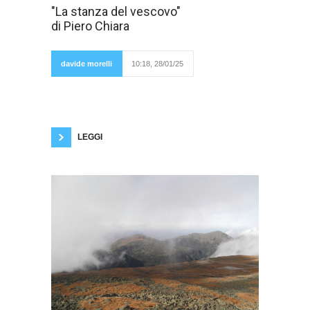
“La stanza del
"La stanza del vescovo"
vescovo” è il
di Piero Chiara
romanzo più
celebre di
Piero Chiara e
ne è stata
davide morelli
10:18, 28/01/25
fatta anche
una
trasposizione cinematografica da Dino Risi con
Ugo Tognazzi e Ornella Muti. Quest'opera
descrive uno spaccato di provincia. I libri di
Chiara hanno come tema predominante la
provincia con le sue chiusure
LEGGI