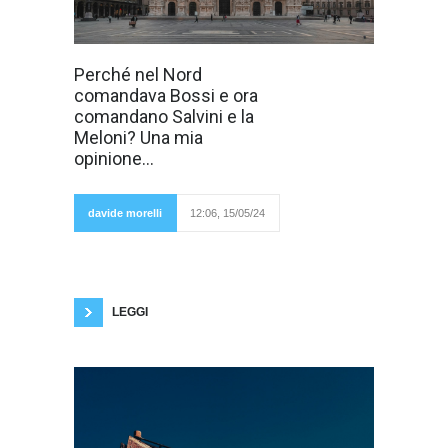
Perché nel Nord,
Perché nel Nord
la parte più
comandava Bossi e ora
industrializzata e
con più elevato
comandano Salvini e la
tasso di
Meloni? Una mia
scolarizzazione
del Paese,
opinione...
hanno
comandato i
Bossi e ora
comandano i
davide morelli
12:06, 15/05/24
Salvini?
Probabilmente a causa della fine della prima
Repubblica, della maggiore
desindacalizzazione, della disaffezione della
politica in quest'area. Questi potrebbero essere
i motivi principali. Ma perché
LEGGI