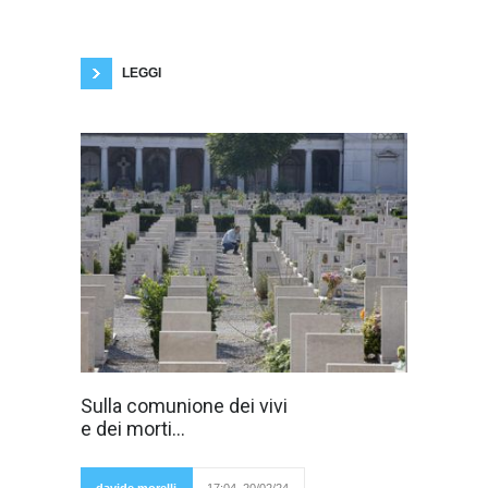
degli italiani le decidevano nei consigli di
amministrazione e le fissazioni avvenivano
quotidianamente tramite i programmi e le
pubblicità televisive. Pasolini
LEGGI
I morti ne sanno
Sulla comunione dei vivi
più di noi? I morti
e dei morti...
ne sanno più dei
vivi? I morti
sanno cos'è la
morte e com'è