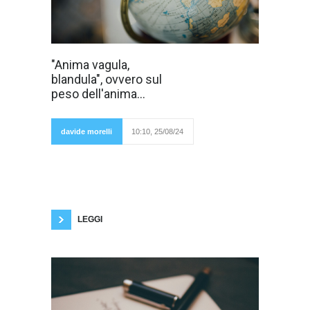
In Occidente
"Anima vagula,
regna
blandula", ovvero sul
incontrastata la
scienza. In
peso dell'anima...
Occidente solo
la scienza può
dirci la verità.
Noi, uomini
davide morelli
10:10, 25/08/24
della strada,
attendiamo sempre con trepidazione le
scoperte, le conquiste della scienza. Meglio
ancora: aspettiamo la loro divulgazione, che
poi banalizziamo e semplifichiamo
ulteriormente. Vogliamo le nostre verità prêt-
à-porter, pronte da portare, oppure
LEGGI