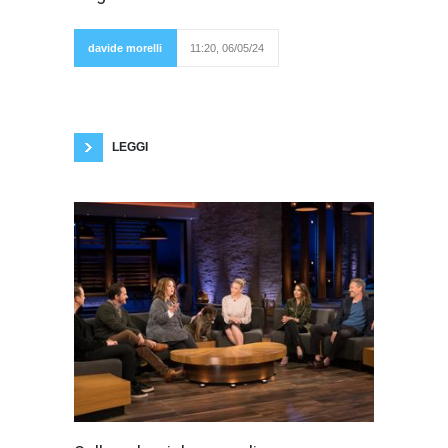
malgrado le
apparenze”.
Gianluca
Grignani si
davide morelli
11:20, 06/05/24
definiva in una
sua bella canzone “il re del niente”. Io mi
chiedo, tra questi due fuochi, se esisto oppure
no. Potrei affermare, parafrasando Piero
Ciampi, che esisto anche io, malgrado le
apparenze e le essenze.
LEGGI