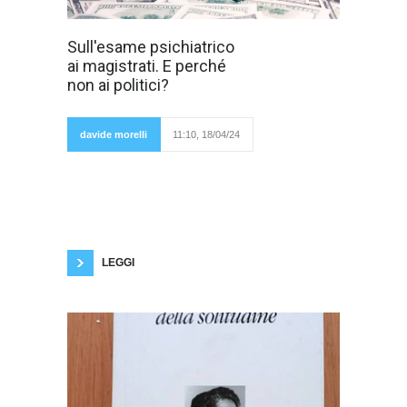
Il ministro Nordio
Sull'esame psichiatrico
vuole
ai magistrati. E perché
somministrare i
test
non ai politici?
davide morelli
11:10, 18/04/24
psicoattitudinali ai futuri magistrati.
Probabilmente ciò avverrà dal 2026. Insomma
per la maggioranza ci vorrebbe l'esame
psichiatrico per entrare in magistratura. Per
fare ciò docenti universitari di psicologia
userebbero un test di personalità, definito
obiettivo, ovvero il Minnesota, che consiste in
un questionario
LEGGI