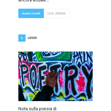
nel Settecento
francese. Già
lì si erano
viste le prime
davide morelli
13:31, 29/03/25
avvisaglie. Già
in quel periodo si erano manifestati i primi
sintomi. Prendiamo ad esempio Rousseau con
le sue Confessioni. Questo grande autore, così
razionale e logico, non si lascia forse
LEGGI
Maurizio Cucchi
Nota sulla poesia di