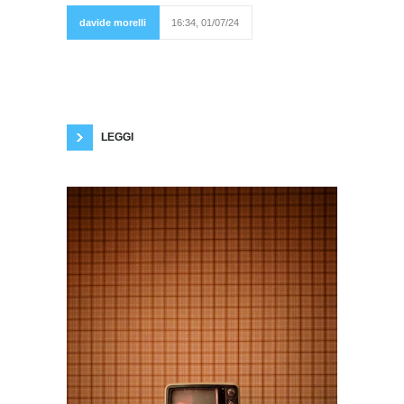
davide morelli
16:34, 01/07/24
standardizzazione, il livellamento l'unico
rimedio/antidoto efficace è la cultura: non
importa essere addottorati alla Normale o alla
Sorbona, ma avere un minimo di cultura, cioè
essere almeno persone dalle buone letture
private. Una volta un mio amico mi disse: “io la
mancanza di
LEGGI