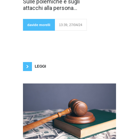
In Italia c'è un
Sulle polemiche e sugli
vizio o un
attacchi alla persona...
malcostume
diffuso
secondo cui in
una
davide morelli
13:39, 27/04/24
discussione o
polemica si
finisce sempre per attaccare la persona. Già
nell'antichità era una strategia retorica,
chiamata argumentum ad hominem. È la cosa
più facile. Più impegnativo sarebbe
controbattere alle argomentazioni
dell'avversario con altre idee e altre
LEGGI