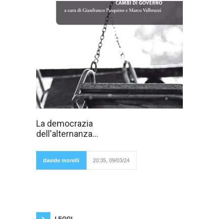
Se non c'è
La democrazia
alternanza
dell'alternanza...
politica, è un
serio
problema per i
cittadini! Se
davide morelli
20:35, 09/03/24
non c'è
alternanza
politica, avviene in pratica la sclerotizzazione
della democrazia, il potere legittimo si
trasforma in abuso e in esercizio arbitrario
delle proprie ragioni. Se non c'è alternanza
politica, la narrazione è unica. La democrazia
dell'alternanza