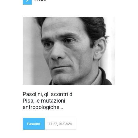
LEGGI
Pasolini negli
Pasolini, gli scontri di
“Scritti corsari”
Pisa, le mutazioni
trattava della
mutazione
antropologiche...
antropologica
dovuta
all'omologazione
televisiva. Pasolini
Pasolini
17:27, 01/03/24
aveva mutuato
questo termine dalla biologia; per lui le
variazioni dei costumi e dei modi di essere