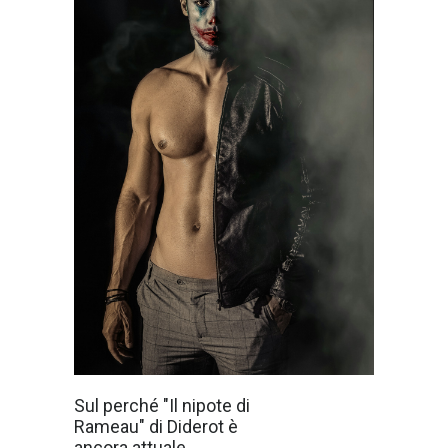
La crisi della
Sul perché "Il nipote di
ragione, esplosa
Rameau" di Diderot è
nel Novecento,
era già iniziata
ancora attuale...