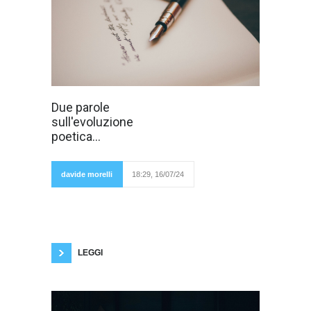
In questi millenni
Due parole
è avvenuta
sull'evoluzione
un'evoluzione
culturale ma non
poetica...
cerebrale.
Abbiamo le
stesse
capacità
davide morelli
18:29, 16/07/24
intellettive dei
cavernicoli Sapiens. Si pensi a come sarebbe
difficile per noi vivere su un'isola deserta
(creare attrezzi, pescare, cacciare, accendere
il fuoco, insomma sopravvivere). H.Spencer
scriveva che tutto ciò che è a posteriori per
LEGGI