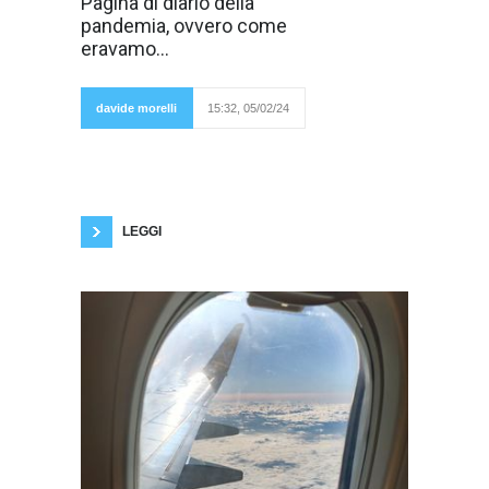
Pagina di diario della
probabilmente
pandemia, ovvero come
non interesserà
a nessuno
eravamo...
perché quel
periodo lo
abbiamo
lasciato alle
davide morelli
15:32, 05/02/24
spalle. Alcuni
lo hanno addirittura rimosso. Questa però è
una mia testimonianza, indicativa
dell'incertezza, della crisi, della confusione
mentale che avevo in quei giorni. La riporto
senza alcuna modifica. Siate indulgenti! Buona
lettura: La vita è fatta
LEGGI