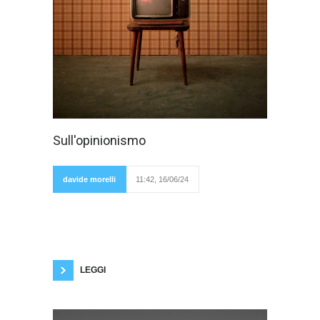
Giuseppe De
Sull'opinionismo
Rita, uno dei
fondatori del
Censis,
recentemente
davide morelli
11:42, 16/06/24
ha dichiarato
che oggi la cultura dominante è quella
dell'opinionismo, che sta prevalendo sulla
cultura umanistica. Scalfari, d'altro canto,
sosteneva che da anni non esiste più l'opinione
pubblica. Chi ha ragione? Potrebbero in parte
avere ragione entrambi o le cose sono
LEGGI