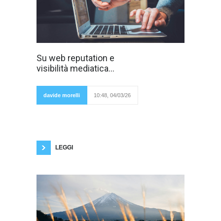
In principio molti
Su web reputation e
anni fa vi erano
visibilità mediatica...
molti motori di
ricerca; il web
era una
giungla. Si
davide morelli
10:48, 04/03/26
navigava di
sito in sito,
affidandosi spesso e volentieri ai link. C'era
anche chi riteneva che Internet fosse casuale,
non lineare, rizomatico per tutti questi link
grazie a cui ci affidavamo. Google prima
LEGGI