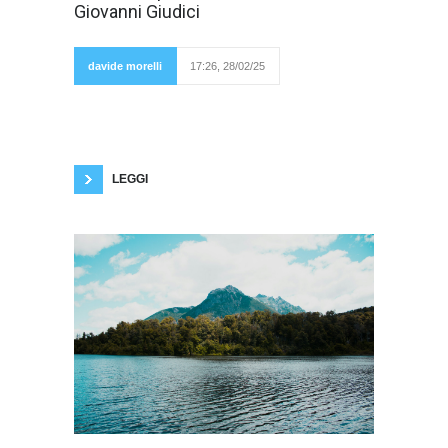
in “Cronache di
Giovanni Giudici
poesia del
Novecento” e
più
recentemente
davide morelli
17:26, 28/02/25
nell'introduzione a “Giovanni Giudici. Tutte le
poesie” (Oscar Mondadori) scrive che appunto
la poesia di Giudici si caratterizza per
l'autoironia, la doppiezza (il tema del doppio o
del sosia), l'originalità. A livello formale il poeta
alterna versi sciolti a
LEGGI