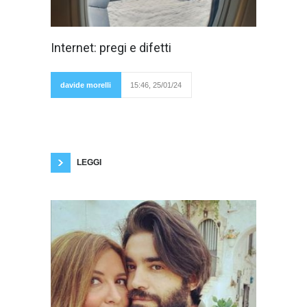
Vent'anni fa
Internet: pregi e difetti
Internet era
per pochi; i
modem erano
lenti, c'erano
davide morelli
15:46, 25/01/24
tanti tempi
morti, la navigazione non era illimitata. Fino al
2006, in cui hanno iniziato a diffondersi i siti di
porno sharing, la pornografia era a
pagamento. Le fashion blogger allora non
erano ancora ricche e famose, ma scrivevano
LEGGI