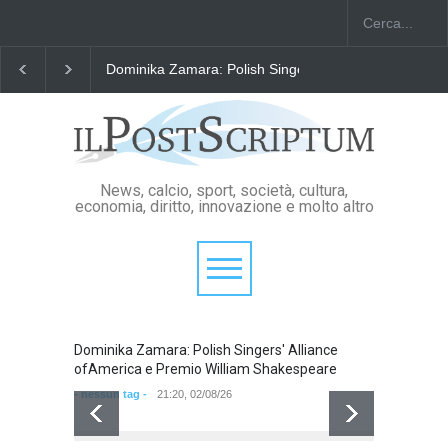
Dominika Zamara: Polish Singers' Alliance ofAmerica
News, calcio, sport, società, cultura,
economia, diritto, innovazione e molto altro
Dominika Zamara: Polish Singers' Alliance
Domini
ofAmerica e Premio William Shakespeare
ofAmer
- nessun tag -
21:20, 02/08/26
- nessun