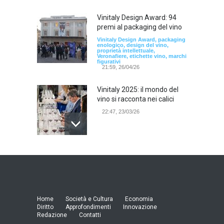
Vinitaly Design Award: 94
premi al packaging del vino
Vinitaly Design Award, packaging
enologico, design del vino,
proprietà intellettuale,
Veronafiere, etichette vino, marchi
figurativi
21:59, 26/04/26
Vinitaly 2025: il mondo del
vino si racconta nei calici
22:47, 23/03/26
Model Expo Italy 2025 a
Verona: la ventesima
edizione della grande fiera
del modellismo
21:25, 04/03/26
Home
Società e Cultura
Economia
Diritto
Approfondimenti
Innovazione
Redazione
Contatti
Verona Domani, aumenta il