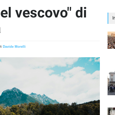
el vescovo" di
I
a
Di
Davide Morelli
"Il 
Prem
Iann
- nes