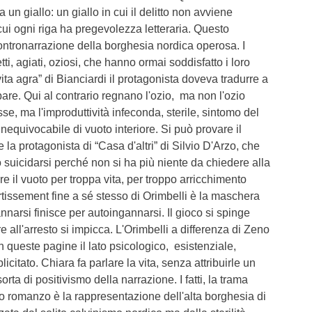
un giallo: un giallo in cui il delitto non avviene
n cui ogni riga ha pregevolezza letteraria. Questo
tronarrazione della borghesia nordica operosa. I
tti, agiati, oziosi, che hanno ormai soddisfatto i loro
ita agra” di Bianciardi il protagonista doveva tradurre a
pare. Qui al contrario regnano l'ozio, ma non l'ozio
se, ma l'improduttività infeconda, sterile, sintomo del
nequivocabile di vuoto interiore. Si può provare il
la protagonista di “Casa d'altri” di Silvio D'Arzo, che
ò suicidarsi perché non si ha più niente da chiedere alla
e il vuoto per troppa vita, per troppo arricchimento
rtissement fine a sé stesso di Orimbelli è la maschera
annarsi finisce per autoingannarsi. Il gioco si spinge
re all'arresto si impicca. L'Orimbelli a differenza di Zeno
 queste pagine il lato psicologico, esistenziale,
icitato. Chiara fa parlare la vita, senza attribuirle un
sorta di positivismo della narrazione. I fatti, la trama
o romanzo è la rappresentazione dell'alta borghesia di