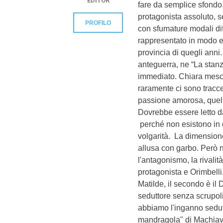
EDITOR
fare da semplice sfondo,
protagonista assoluto, 
PROFILO
con sfumature modali dif
rappresentato in modo e
provincia di quegli anni.
anteguerra, ne “La stan
immediato. Chiara mescol
raramente ci sono tracc
passione amorosa, quell
Dovrebbe essere letto da m
perché non esistono in 
volgarità. La dimension
allusa con garbo. Però n
l'antagonismo, la rivalit
protagonista e Orimbelli
Matilde, il secondo è il
seduttore senza scrupoli
abbiamo l'inganno sedu
mandragola" di Machiavel