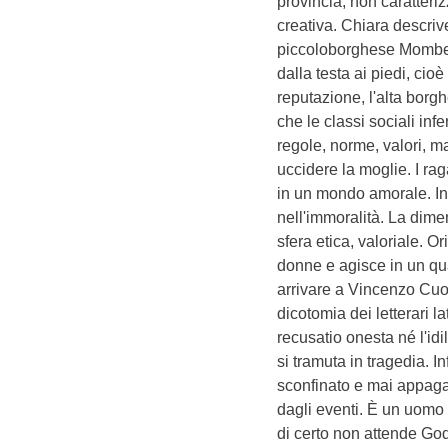
provincia, non caratteriz
creativa. Chiara descriv
piccoloborghese Mombelli
dalla testa ai piedi, cio
reputazione, l'alta borg
che le classi sociali in
regole, norme, valori, m
uccidere la moglie. I rag
in un mondo amorale. In 
nell'immoralità. La dim
sfera etica, valoriale. O
donne e agisce in un qua
arrivare a Vincenzo Cuo
dicotomia dei letterari l
recusatio onesta né l'idi
si tramuta in tragedia. 
sconfinato e mai appagat
dagli eventi. È un uomo
di certo non attende God