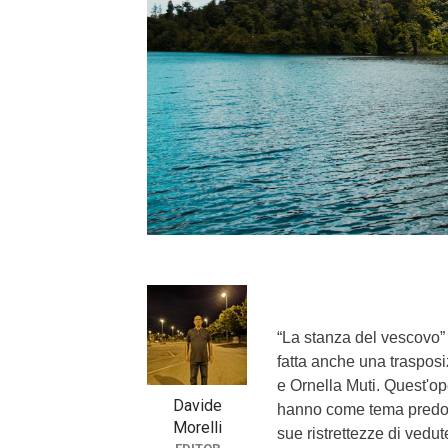
}}
“La stanza del vescovo” 
fatta anche una traspos
e Ornella Muti. Quest'ope
Davide
hanno come tema predomi
Morelli
sue ristrettezze di vedut