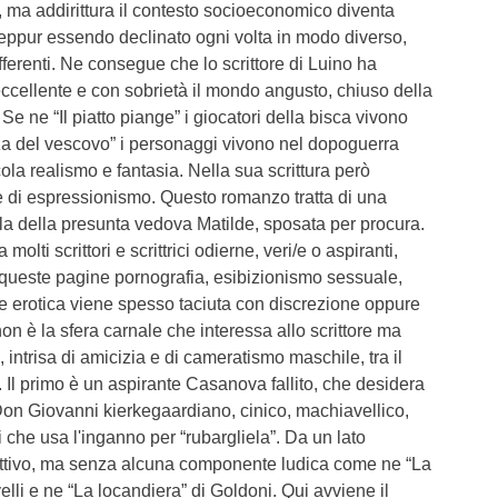
 ma addirittura il contesto socioeconomico diventa
seppur essendo declinato ogni volta in modo diverso,
ferenti. Ne consegue che lo scrittore di Luino ha
ccellente e con sobrietà il mondo angusto, chiuso della
 Se ne “Il piatto piange” i giocatori della bisca vivono
za del vescovo” i personaggi vivono nel dopoguerra
a realismo e fantasia. Nella sua scrittura però
e di espressionismo. Questo romanzo tratta di una
a della presunta vedova Matilde, sposata per procura.
olti scrittori e scrittrici odierne, veri/e o aspiranti,
queste pagine pornografia, esibizionismo sessuale,
e erotica viene spesso taciuta con discrezione oppure
on è la sfera carnale che interessa allo scrittore ma
à, intrisa di amicizia e di cameratismo maschile, tra il
. Il primo è un aspirante Casanova fallito, che desidera
 Don Giovanni kierkegaardiano, cinico, machiavellico,
 che usa l'inganno per “rubargliela”. Da un lato
ttivo, ma senza alcuna componente ludica come ne “La
li e ne “La locandiera” di Goldoni. Qui avviene il