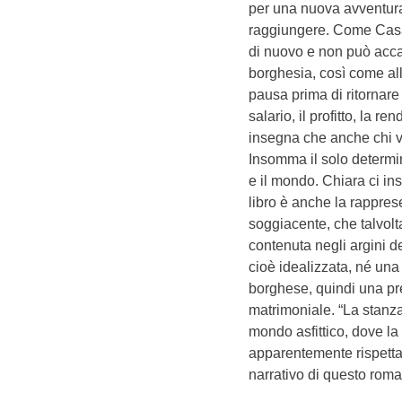
per una nuova avventura 
raggiungere. Come Casa
di nuovo e non può acca
borghesia, così come al
pausa prima di ritornare 
salario, il profitto, la r
insegna che anche chi vi
Insomma il solo determi
e il mondo. Chiara ci in
libro è anche la rappres
soggiacente, che talvolt
contenuta negli argini d
cioè idealizzata, né un
borghese, quindi una pre
matrimoniale. “La stanza
mondo asfittico, dove la
apparentemente rispettat
narrativo di questo roma