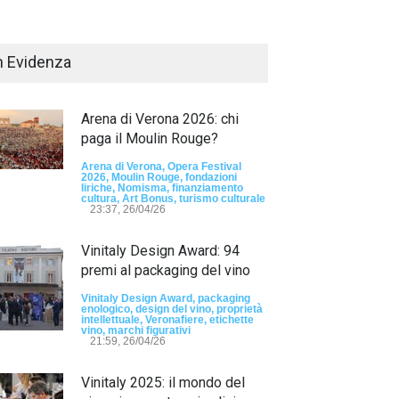
n Evidenza
Arena di Verona 2026: chi
paga il Moulin Rouge?
Arena di Verona, Opera Festival
2026, Moulin Rouge, fondazioni
liriche, Nomisma, finanziamento
Passaporto di Fausto Angelo Coppi" il
cultura, Art Bonus, turismo culturale
io Internazionale, dedicato a Giovanni
23:37, 26/04/26
elli
Vinitaly Design Award: 94
sun tag -
23:24, 24/07/26
premi al packaging del vino
RIMINI, PRIMO
TEMA "IO TI OD
Vinitaly Design Award, packaging
enologico, design del vino, proprietà
DALLE DONNE"
intellettuale, Veronafiere, etichette
vino, marchi figurativi
21:59, 26/04/26
- nessun tag -
19:44
Vinitaly 2025: il mondo del