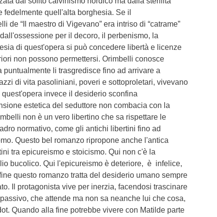
zata dal solito calvinismo nordico ma dalla sterilità
e fedelmente quell'alta borghesia. Se il
 de “Il maestro di Vigevano” era intriso di “catrame”
è dall'ossessione per il decoro, il perbenismo, la
hesia di quest'opera si può concedere libertà e licenze
feriori non possono permettersi. Orimbelli conosce
a puntualmente li trasgredisce fino ad arrivare a
azzi di vita pasoliniani, poveri e sottoproletari, vivevano
quest'opera invece il desiderio sconfina
ensione estetica del seduttore non combacia con la
rimbelli non è un vero libertino che sa rispettare le
dro normativo, come gli antichi libertini fino ad
mo. Questo bel romanzo ripropone anche l'antica
atini tra epicureismo e stoicismo. Qui non c'è la
llio bucolico. Qui l'epicureismo è deteriore, è infelice,
Infine questo romanzo tratta del desiderio umano sempre
o. Il protagonista vive per inerzia, facendosi trascinare
 passivo, che attende ma non sa neanche lui che cosa,
ot. Quando alla fine potrebbe vivere con Matilde parte