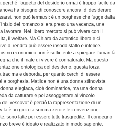
perché l'oggetto del desiderio ormai è troppo facile da
nova ha bisogno di conoscere ancora, di desiderare
sarsi, non può fermarsi: è un borghese che fugge dalla
l'inizio del romanzo si era preso una vacanza, una
a lavorare. Nel libero mercato si può vivere con il
endita, il welfare. Ma Chiara da autentico liberale ci
ve di rendita può essere insoddisfatto e infelice.
nismo economico non è sufficiente a spiegare l'umanità
segna che il male di vivere è connaturato. Ma questo
entazione ontologica del desiderio, questa forza
a tracima e deborda, per quanto cerchi di essere
ella borghesia. Matilde non è una donna stilnovista,
a donna elegiaca, cioè dominatrice, ma una donna
da da catturare e poi assoggettare al vincolo
 del vescovo” è perciò la rappresentazione di un
 vita è un gioco a somma zero e le convenzioni,
e, sono fatte per essere tutte trasgredite. Il congegno
nzo breve è ideato e realizzato in modo sapiente.