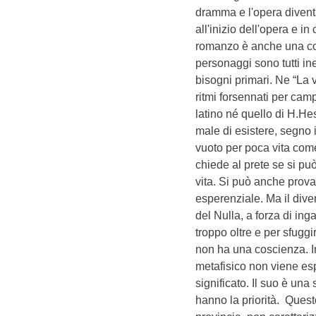
dramma e l'opera diventa 
all'inizio dell'opera e i
romanzo è anche una con
personaggi sono tutti ine
bisogni primari. Ne “La v
ritmi forsennati per cam
latino né quello di H.Hes
male di esistere, segno i
vuoto per poca vita come 
chiede al prete se si pu
vita. Si può anche provar
esperenziale. Ma il dive
del Nulla, a forza di ing
troppo oltre e per sfuggi
non ha una coscienza. In
metafisico non viene espl
significato. Il suo è una 
hanno la priorità. Quest