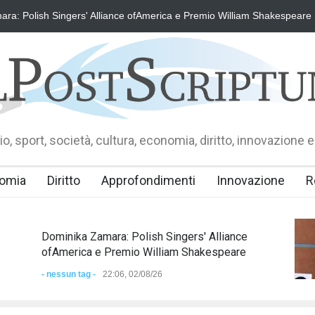
ra: Polish Singers' Alliance ofAmerica e Premio William Shakespeare
o, sport, società, cultura, economia, diritto, innovazione e
omia
Diritto
Approfondimenti
Innovazione
R
Dominika Zamara: Polish Singers' Alliance
ofAmerica e Premio William Shakespeare
- nessun tag -
22:06, 02/08/26