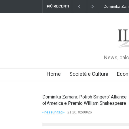
Dominika Zama
PIÙ RECENTI
News, calci
Home
Società e Cultura
Econ
Dominika Zamara: Polish Singers' Alliance
ofAmerica e Premio William Shakespeare
- nessun tag -
21:20, 02/08/26