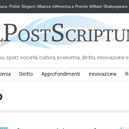
ra: Polish Singers' Alliance ofAmerica e Premio William Shakespeare
o, sport, società, cultura, economia, diritto, innovazione e
omia
Diritto
Approfondimenti
Innovazione
R
o