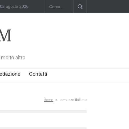
02 agosto 2026
Dominika Zamara: Polish Singers' Alliance ofAmerica e Premio Will
 molto altro
edazione
Contatti
Home
romanzo italiano