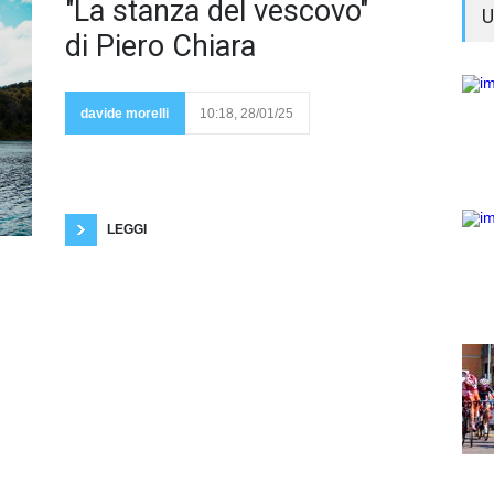
“La
"La stanza del vescovo"
U
stanza
del
di Piero Chiara
vescovo” è il
romanzo più
celebre di Piero
davide morelli
10:18, 28/01/25
Chiara e ne è
stata fatta anche
una trasposizione cinematografica da Dino Risi con
Ugo Tognazzi e Ornella Muti. Quest'opera descrive
uno spaccato di provincia. I libri di Chiara hanno
come tema predominante la provincia con le sue
chiusure
LEGGI