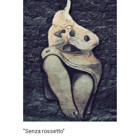
Il voto alle
"Senza rossetto"
donne, o
suffragio femminile,