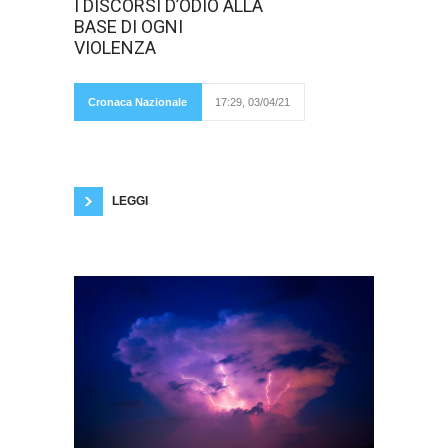
Ci sono valori, la
I DISCORSI D’ODIO ALLA
persona in
BASE DI OGNI
questo caso, che
mantengono
VIOLENZA
sempre lo
stesso
peso
specifico:
Cronaca Nazionale
17:29, 03/04/21
che non
varia a seconda di chi ne parla; che non può
essere accresciuto o diminuito a seconda che
si tratti di un connazionale o di uno straniero,
magari proveniente da un paese povero; che
LEGGI