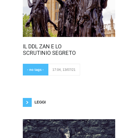
Nel pomeriggio
IL DDL ZAN E LO
di oggi, 13
SCRUTINIO SEGRETO
Luglio, il disegno
di legge Zan
arriva in Aula al
Senato. Cosa può
- no tags -
17:04, 13/07/21
succedere? Ci
sono vari scenari,
c'è anche la possibilità che il testo non venga
discusso: il Presidente della Commissione
Giustizia, Ostellari, potrebbe richiedere di
rimandare il testo in Commissione e se la
LEGGI