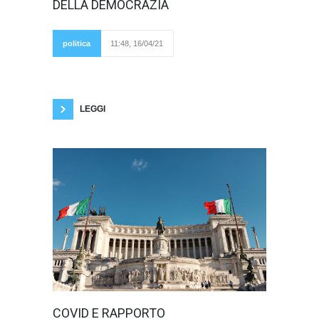
DELLA DEMOCRAZIA
Pentagono, gli
Stati Uniti e le forze
militari della Nato si
ritireranno
politica
11:48, 16/04/21
dall’Afghanistan.
L’intervento militare
ventennale rappresenta una sconfitta per
l’intero mondo occidentale: il Paese asiatico
non ne esce migliorato, anzi è sempre diviso
LEGGI
Da più di un
COVID E RAPPORTO