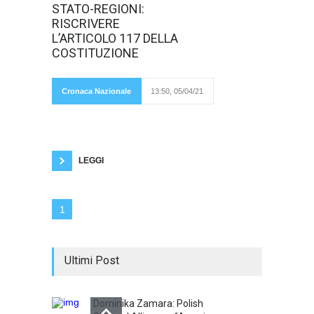
anno, oramai, la
STATO-REGIONI:
pandemia da
Covid-19 ha
RISCRIVERE
stravolto ogni
L’ARTICOLO 117 DELLA
equilibrio. Ogni
vita umana è
COSTITUZIONE
stata
colpita
Cronaca Nazionale
13:50, 05/04/21
fisicamente o psicologicamente da questo
flagello; ma non solo. Abbiamo scoperto la
difficoltà di gestione della pandemia e di
organizzazione nel combatterla da parte dei
Governi nazionali. Anche l’Italia
LEGGI
1
Ultimi Post
Dominika Zamara: Polish