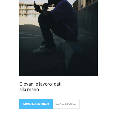
ll Consiglio
Giovani e lavoro: dati
Nazionale dei
alla mano
Giovani con il
supporto
di
Eu.R.E.S.,
Cronaca Nazionale
10:40, 18/05/21
istituto di
ricerca
impegnato nella promozione e realizzazione di
attività di studio, di formazione e di analisi