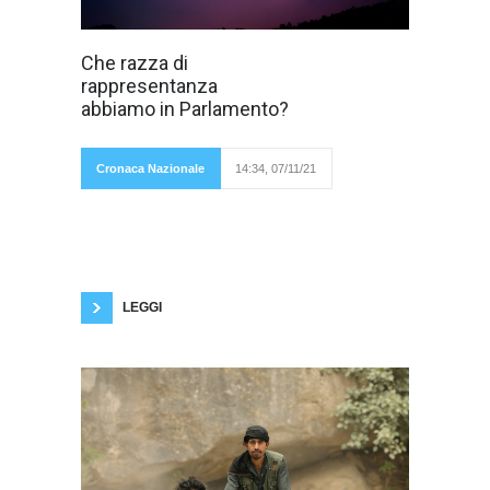
L’affossamento
Che razza di
del ddl Zan
rappresentanza
tramite lo
strumento della
abbiamo in Parlamento?
"tagliola",
Cronaca Nazionale
14:34, 07/11/21
accompagnato dall'esultanza da stadio di metà
Senato (il Governo avrebbe potuto mettere la
fiducia sulla "tagliola", ricompattando così la
maggioranza? No, come vietato dal
regolamento del Senato, ma avrebbe potuto
metterla sul testo del disegno di legge, ma
questa è
LEGGI