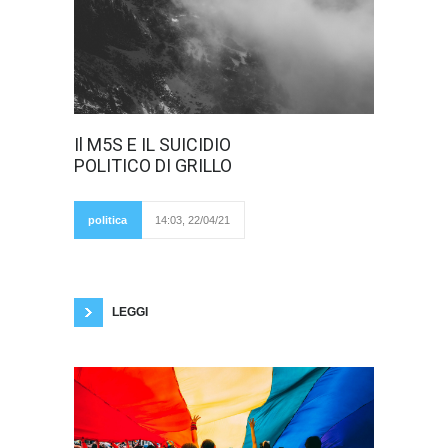
Beppe Grillo ha
Il M5S E IL SUICIDIO
fatto una scelta:
POLITICO DI GRILLO
ha scelto di
difendere suo figlio
dall'accusa di stupro
insieme ad altri tre
politica
14:03, 22/04/21
ragazzi (è bene
precisare che per il
momento non c'è stato ancora un rinvio al
giudizio). Ogni genitore lo farebbe e non
baderebbe alle eventuali conseguenze. Ogni
genitore, in caso di
LEGGI