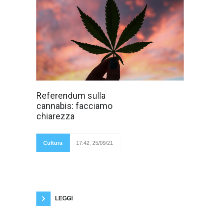
Raggiunte le 500
Referendum sulla
mila firme per la
cannabis: facciamo
richiesta di un
referendum
chiarezza
abrogativo che
porti alla
depenalizzazione
dell'uso della
Cultura
17:42, 25/09/21
canapa. Uno
strumento di democrazia partecipativa, il
referendum, che i promotori hanno deciso di
proporre per evitare che, non essendoci una
maggioranza parlamentare solida, un disegno
di legge (ddl Panteroni) recante la
LEGGI