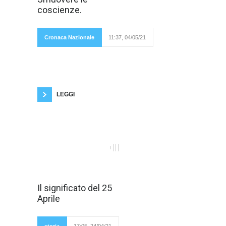
Fedez sabato 1
Maggio. Non ho
coscienze.
potuto fare
a meno di
osservare
la sua
Cronaca Nazionale
11:37, 04/05/21
espressione, i suoi movimenti. Tremava
quell'uomo, tradito da quel foglio bianco che
non è riuscito a nascondere quel movimento
involontario: un movimento, il tremore, che
difficilmente sappiamo controllare e
LEGGI
L’Anniversario
Il significato del 25
della Liberazione
Aprile
dell’Italia, meglio
nota come Festa
della Liberazione dal
1946 ricorre ogni
storia
17:05, 24/04/21