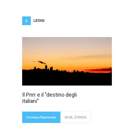
applicata in campo economico, sociale e
culturale, ha recentemente delineato la
situazione, non certo rosea, del lavoro
giovanile nel nostro
LEGGI
Citando Alcide
Il Pnrr e il "destino degli
De Gasperi,
italiani"
Mario Draghi ha
presentato
al
Cronaca Nazionale
19:46, 27/04/21
Parlamento il Piano nazionale di ripresa e
resilienza (Pnrr). Una cifra, 248 miliardi di
euro (tra finanziamenti europei a fondo