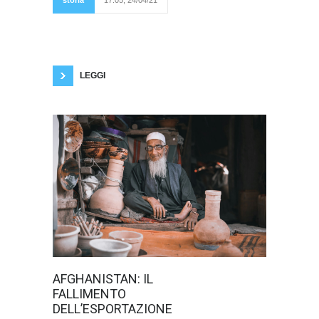
anno il 25 aprile. La
festa della
Liberazione è una festività che celebra la
liberazione dell’Italia dall’occupazione nazi-
fascista, un giorno che per il nostro Paese
assume un importante valore politico e militare.
LEGGI
L’11 settembre
AFGHANISTAN: IL
2021, ventesimo
FALLIMENTO
anniversario
dell’attentato alle
DELL’ESPORTAZIONE
Torri gemelle e al