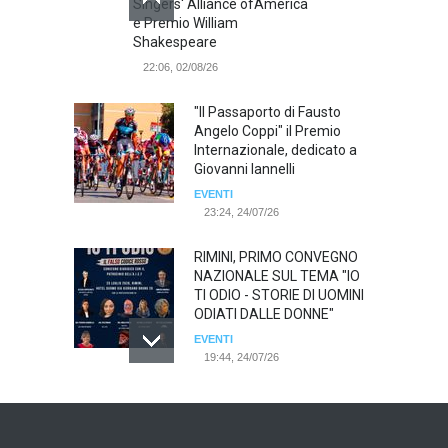
Singers' Alliance ofAmerica
e Premio William
Shakespeare
22:06, 02/08/26
"Il Passaporto di Fausto
Angelo Coppi" il Premio
Internazionale, dedicato a
Giovanni Iannelli
EVENTI
23:24, 24/07/26
RIMINI, PRIMO CONVEGNO
NAZIONALE SUL TEMA "IO
TI ODIO - STORIE DI UOMINI
ODIATI DALLE DONNE"
EVENTI
19:44, 24/07/26
Palermo, erogazione buoni
pasto al personale dirigente,
accordo raggiunto tra