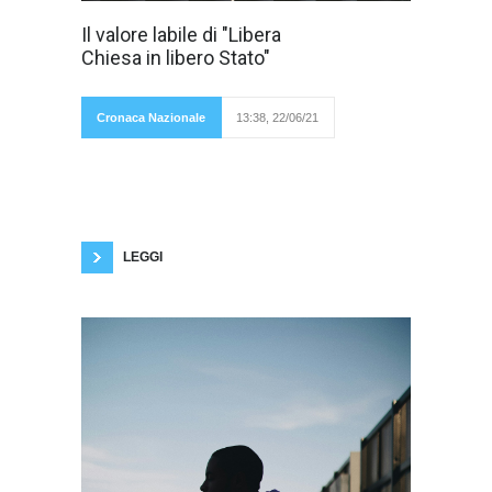
Per la prima
Il valore labile di "Libera
volta dalla
Chiesa in libero Stato"
revisione dei
Patti
Cronaca Nazionale
13:38, 22/06/21
Lateranensi nel 1984 (cd. accordi di Villa
Madama)Il Vaticano ha attivato i propri canali
diplomatici per chiedere formalmente al
governo italiano di modificare il «ddl Zan»,
ovvero il disegno di legge contro
l’omotransfobia, in quanto violerebbe in «alcuni
contenuti l’
LEGGI