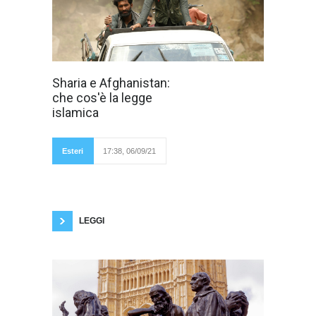
Pur essendo
Sharia e Afghanistan:
ancora difficile
che cos'è la legge
determinare con
certezza che
islamica
forma prenderà il
nuovo Emirato
islamico dell'
Afghanistan, la
Esteri
17:38, 06/09/21
Sharia sarà
sicuramente la legge fondamentale dello Stato
dell'Asia centrale, conosciuto anche come "la
tomba degli imperi". La Sharia, in arabo "la
retta via" è un insieme di principi etico-morali
non codificati , estrapolati
LEGGI