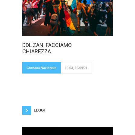
Il disegno di
DDL ZAN: FACCIAMO
legge Zan
CHIAREZZA
Cronaca Nazionale
12:03, 12/04/21
sull’omotransfobia ha subito nuovamente
un’impasse in Commissione Giustizia del
Senato. A suon di regolamento parlamentare,
infatti, il Presidente della Commissione in quota
Lega (Andrea Ostellari) ha proposto di
congiungere i quattro ddl depositati in
commissione sullo stesso argomento, rinviando
il tutto alla Presidente
LEGGI