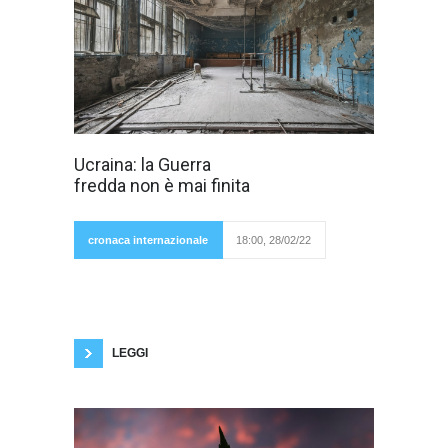
Un fiume, una
Ucraina: la Guerra
semplice fiume, il
fredda non è mai finita
Dniepr, divide un
popolo,
una
cronaca internazionale
18:00, 28/02/22
Nazione e oggi il mondo. Il Dniepr taglia in due
l'Ucraina separando un’anima russa di ucraini
che parlano la lingua russa, che sono di
religione ortodossa e residenti nella regione del
Don, una volta figlia dell'Impero zarista. L’
LEGGI