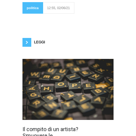
è stata una
conquista recente
politica
12:55, 02/06/21
della nostra storia. Il
30 gennaio del 1945, con l'Europa e l'Italia
settentrionale ancora sotto il giogo dell'oramai
esanime tedesco, la questione considerata
come qualcosa di inevitabile, venne proposta al
Comitato di Liberazione Nazionale (che
costituiva il Governo
LEGGI
Ho visto il video
Il compito di un artista?
del discorso di
Smuovere le