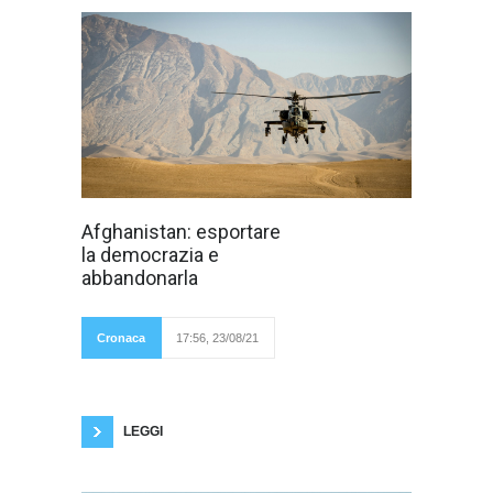
Il giorno 15
Afghanistan: esportare
agosto i talebani
la democrazia e
si sono presi
Kabul e di fatto
abbandonarla
l’Afghanistan
tornava sotto il
controllo degli
studenti coranici,
Cronaca
17:56, 23/08/21
così come
accadeva nel 1996. Nel frattempo il presidente
Ghani fuggiva in tutta fretta all’estero, prima in
Tagikistan e poi in Uzbekistan, e noi
assistevamo alle scene
LEGGI