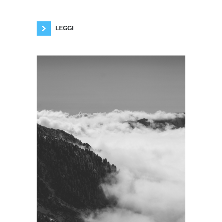
perduto, prestiti e il Fondo complementare da
30,6 mld), che secondo le stime dovrebbe far
crescere il Pil di 16
LEGGI