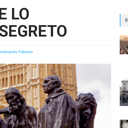
E LO
I
 SEGRETO
erdinando Fabiano
"Il 
Prem
Iann
- nes