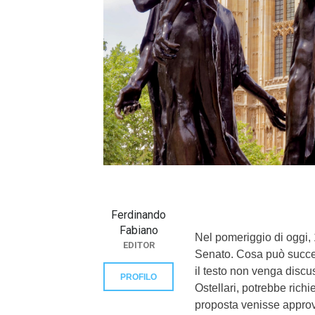
}}
Ferdinando
Fabiano
Nel pomeriggio di oggi, 1
EDITOR
Senato. Cosa può succed
il testo non venga discu
PROFILO
Ostellari, potrebbe rich
proposta venisse approv