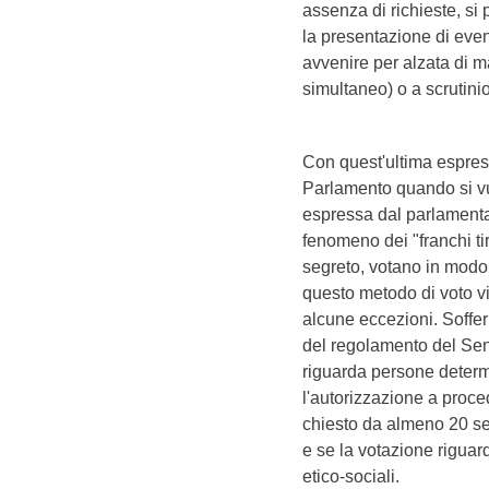
assenza di richieste, si
la presentazione di even
avvenire per alzata di m
simultaneo) o a scrutini
Con quest'ultima espress
Parlamento quando si vu
espressa dal parlamentar
fenomeno dei "franchi tir
segreto, votano in modo d
questo metodo di voto v
alcune eccezioni. Soffer
del regolamento del Sen
riguarda persone deter
l'autorizzazione a proc
chiesto da almeno 20 sen
e se la votazione riguar
etico-sociali.