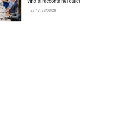
vino si racconta nei calici
22:47, 23/03/26
Model Expo Italy 2025 a
Verona: la ventesima edizione
della grande fiera del
modellismo
21:25, 04/03/26
Verona Domani, aumenta il
radicamento sul territorio
provinciale
Cronaca Locale: Veneto e Verona
23:19, 27/06/23
In Memoria di Albino Perolo:
L'Uomo che ha reso possibile
il Parco delle Mura di Verona