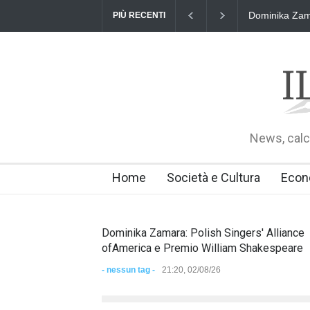
Dominika Zamara: Polish Singe
PIÙ RECENTI
News, calci
Home
Società e Cultura
Econ
Dominika Zamara: Polish Singers' Alliance
ofAmerica e Premio William Shakespeare
- nessun tag -
21:20, 02/08/26