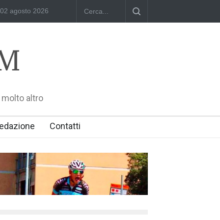
ra: Polish Singers' Alliance ofAmerica e Premio William Shakespeare
02 agosto 2026
 molto altro
edazione
Contatti