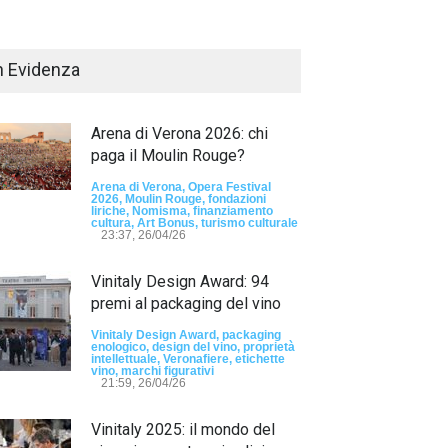
n Evidenza
Arena di Verona 2026: chi
paga il Moulin Rouge?
Arena di Verona, Opera Festival
2026, Moulin Rouge, fondazioni
liriche, Nomisma, finanziamento
Passaporto di Fausto Angelo Coppi" il
cultura, Art Bonus, turismo culturale
io Internazionale, dedicato a Giovanni
23:37, 26/04/26
elli
Vinitaly Design Award: 94
sun tag -
23:24, 24/07/26
premi al packaging del vino
RIMINI, PRIMO
TEMA "IO TI OD
Vinitaly Design Award, packaging
enologico, design del vino, proprietà
DALLE DONNE"
intellettuale, Veronafiere, etichette
vino, marchi figurativi
21:59, 26/04/26
- nessun tag -
19:44
Vinitaly 2025: il mondo del