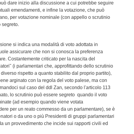
 può dare inizio alla discussione a cui potrebbe seguire
tuali emendamenti, e infine la votazione, che può
ano, per votazione nominale (con appello o scrutinio
o segreto.
ione si indica una modalità di voto adottata in
ole assicurare che non si conosca la preferenza
e. Costantemente criticato per la nascita del
atori" (i parlamentari che, approfittando dello scrutinio
iverso rispetto a quanto stabilito dal proprio partito),
iene arginato con la regola del voto palese, ma con
mandoci sul caso del ddl Zan, secondo l'articolo 113
ato, lo scrutinio può essere segreto quando il voto
minate (ad esempio quando viene votata
edere per un reato commesso da un parlamentare), se è
atori o da uno o più Presidenti di gruppi parlamentari
da un provvedimento che incide sui rapporti civili ed