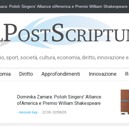
rs' Alliance ofAmerica e Premio William Shakespeare
Dominika Zama
o, sport, società, cultura, economia, diritto, innovazione e
omia
Diritto
Approfondimenti
Innovazione
R
Dominika Zamara: Polish Singers' Alliance
ofAmerica e Premio William Shakespeare
- nessun tag -
22:06, 02/08/26