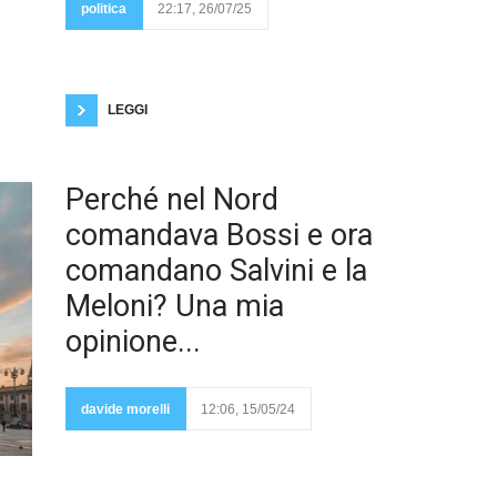
politica
22:17, 26/07/25
lo Stato di Palestina, è
riconosciuto da 142
paesi, solo 46 non l'hanno riconosciuto, e intanto il
genocidio continua.Meloni non vuole riconoscere lo
Stato di Palestina, a nome degli italiani, che in realtà
a più
LEGGI
Perché
Perché nel Nord
nel
Nord, la
comandava Bossi e ora
parte
più
comandano Salvini e la
Meloni? Una mia
opinione...
industrializzata e
con più elevato
tasso di
davide morelli
12:06, 15/05/24
scolarizzazione
del Paese,
hanno comandato i Bossi e ora comandano i
Salvini? Probabilmente a causa della fine della
prima Repubblica, della maggiore
desindacalizzazione, della disaffezione della politica