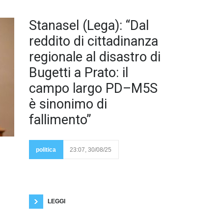
Stanasel (Lega): “Dal
reddito di cittadinanza
regionale al disastro di
Bugetti a Prato: il
campo largo PD–M5S
è sinonimo di
fallimento”
Dichiarazioni di
Claudiu Stanasel, già
Vice Presidente del
politica
23:07, 30/08/25
Consiglio Comunale di
Prato (Lega) : “Oggi la
sinistra, in vista delle elezioni regionali, torna a
proporre la sua ricetta fallimentare: un reddito di
cittadinanza regionale, misura già dimostrata come
un disastro nazionale. Una farsa elettorale utilizzata
come spot dal PD, dai 5
LEGGI