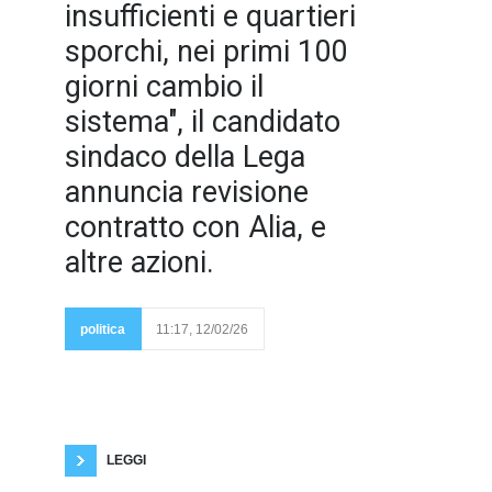
insufficienti e quartieri
sporchi, nei primi 100
giorni cambio il
sistema", il candidato
sindaco della Lega
annuncia revisione
contratto con Alia, e
altre azioni.
completa e proposta di
revisione del contratto
con Alia Servizi
politica
11:17, 12/02/26
Ambientali entro sei
mesi, costruzione di un
nuovo capitolato basato su risultati misurabili,
introduzione della tariffa corrispettiva e installazione
progressiva di cassonetti intelligenti ed isole
ecologiche interrate. È questo il piano strategico
annunciato da Claudiu Stanasel, candidato sindaco
della
LEGGI