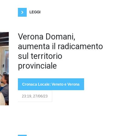
in quest'area. Questi potrebbero essere i motivi
principali. Ma perché
LEGGI
Verona Domani,
aumenta il radicamento
sul territorio
provinciale
Cronaca Locale: Veneto e Verona
23:19, 27/06/23
fonte:veronadomani.itVerona Domani si espande in
decine di comuni della provincia, aprendo nuove
sezioni e nominando nuovi coordinatori, con
l'obiettivo di crescere come partito provinciale.
Verona, - Verona Domani, il movimento civico di
centrodestra guidato da Matteo Gasparato, sta
guadagnando terreno in tutta la provincia di Verona.
Dopo aver