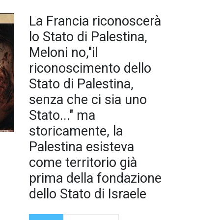
La
La Francia riconoscerà
Francia
vuole
lo Stato di Palestina,
Meloni no,"il
riconoscimento dello
Stato di Palestina,
senza che ci sia uno
Stato..." ma
storicamente, la
Palestina esisteva
come territorio già
prima della fondazione
dello Stato di Israele
riconoscere lo Stato di
Palestina, ma la Meloni
non vuole, attualmente