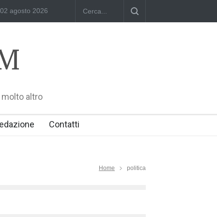
annelli
RIMINI, PRIMO CONVEGNO NAZIONALE SUL TEMA "IO TI 
 molto altro
edazione
Contatti
Home
politica