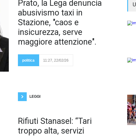
Il
Prato, la Lega denuncia
U
abusivismo taxi in
Stazione, "caos e
insicurezza, serve
maggiore attenzione".
fenomeno
dell’abusivismo nel
servizio taxi davanti
politica
11:27, 22/02/26
alla Stazione Centrale
di Prato appare ormai
fuori controllo. Segretaria Comunale della Lega
Letizia Faggi.A seguito delle segnalazioni e le
richieste dei tassisti, per chiedere un intervento
urgente e risolutivo al commissario straordinario del
Comune e al comando della polizia municipale
LEGGI
Verifica
Rifiuti Stanasel: “Tari
troppo alta, servizi