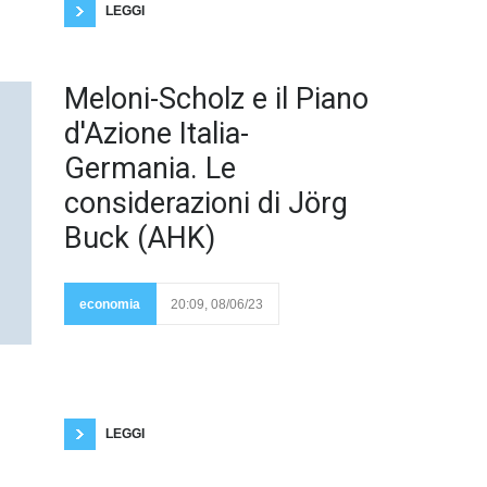
LEGGI
Milano,
Meloni-Scholz e il Piano
8
giugno
d'Azione Italia-
2023 -
Germania. Le
considerazioni di Jörg
Buck (AHK)
L'incontro tra il
Presidente Meloni e
il Cancelliere Scholz
economia
20:09, 08/06/23
ha segnato un
momento
significativo nel rafforzamento dei legami tra Italia e
Germania. Jörg Buck, Consigliere Delegato della
Camera di Commercio Italo-Germanica (AHK
Italien), ha accolto con favore l'annuncio
dell'accordo sul Piano d'Azione italo-tedesco,
sottolineando l'importanza
LEGGI