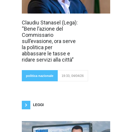
Claudiu
Claudiu Stanasel (Lega):
Stanasel,
“Bene l’azione del
candidato
sindaco della
Commissario
Lega, interviene
sull’evasione, ora serve
sulla recente
stretta contro
la politica per
l’evasione Imu e
abbassare le tasse e
sulla gestione dei
conti pubblici a
ridare servizi alla città”
Prato,
politica nazionale
19:33, 04/04/26
sottolineando la necessità di un cambio di
paradigma, più che di passo, dopo anni di
amministrazione targata Pd, che ha saputo
solo condurre al disastro pur potendo contare
LEGGI