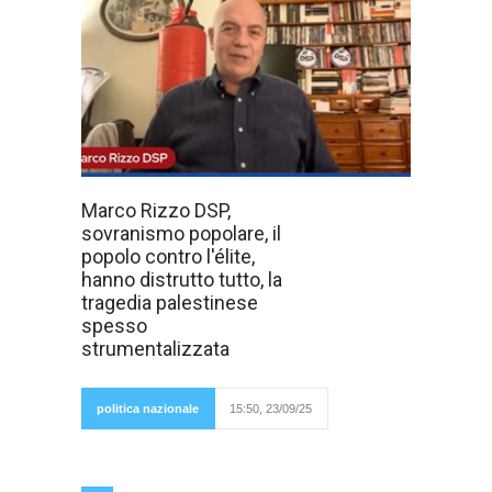
Interessante
Marco Rizzo DSP,
l'intervista di
sovranismo popolare, il
Marco Rizzo,
fondatore e
popolo contro l'élite,
Leader del
hanno distrutto tutto, la
Partito politico
Democrazia
tragedia palestinese
Sovrana
spesso
Popolare, (DSP)
rilasciata a
strumentalizzata
"Tracce di
Classe",
dove
vengono
politica nazionale
15:50, 23/09/25
affrontati
temi attuali e sociali, che devono farci riflettere,
o per lo meno destarci. L'analisi di Marco
Rizzo, "il lavoro, la distruzione del ceto medio,
degli artigiani, e