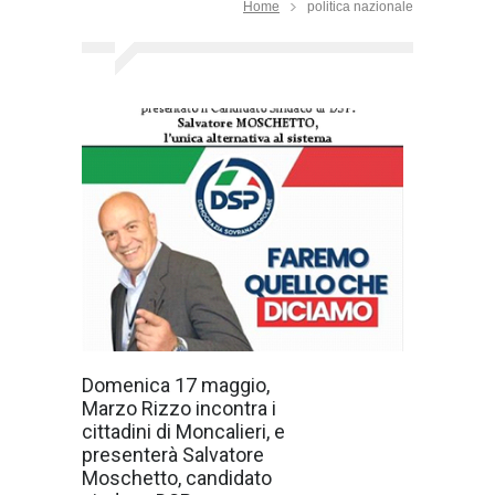
Home
politica nazionale
Domenica 17
Domenica 17 maggio,
maggio,
Marzo Rizzo incontra i
l'Onorevole
Marzo Rizzo,
cittadini di Moncalieri, e
Leader del
presenterà Salvatore
partito politico
Democrazia
Moschetto, candidato
Sovrana e