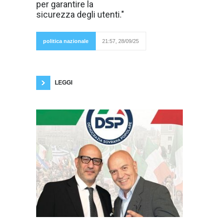
per garantire la
piano economico
straordinario
sicurezza degli utenti."
riservato
alle
province
italiane,
politica nazionale
21:57, 28/09/25
promosso
dal Ministero delle Infrastrutture e Trasporti,
guidato da Matteo Salvini, pure l'area pratese
ne trarrà indubbio beneficio."Siamo parlando di
circa 4 milioni
LEGGI