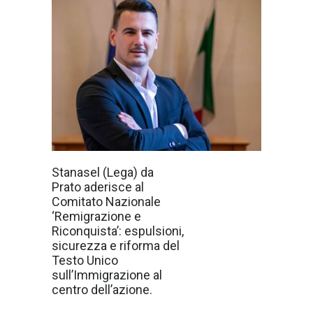
Claudiu
Stanasel (Lega) da
Stanasel, già
Prato aderisce al
Vice Presidente
del Consiglio
Comitato Nazionale
Comunale di
‘Remigrazione e
Prato e
Capogruppo
Riconquista’: espulsioni,
della Lega,
sicurezza e riforma del
esponente di
spicco del
Testo Unico
Carroccio in
sull’Immigrazione al
Toscana e
Consigliere
centro dell’azione.
Nazionale
del