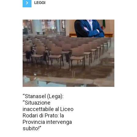
LEGGI
“Ad ogni pioggia
“Stanasel (Lega):
il Liceo Rodari si
“Situazione
ritrova ad
affrontare gli
inaccettabile al Liceo
stessi problemi:
Rodari di Prato: la
allagamenti,
infiltrazioni e aule
Provincia intervenga
inagibili"."È una
subito!”
situazione
vergognosa