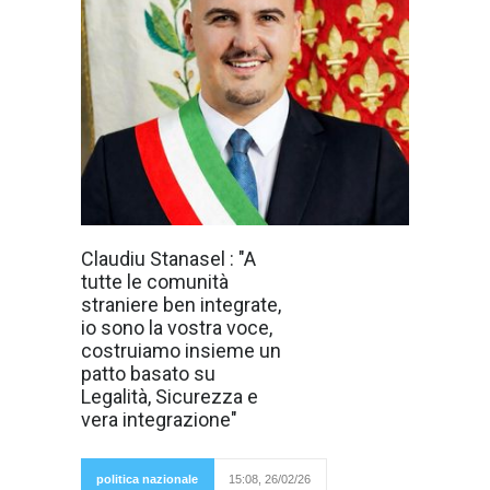
"Mi rivolgo a tutte
Claudiu Stanasel : "A
le comunità
tutte le comunità
straniere ben
integrate della
straniere ben integrate,
città di Prato. Mi
io sono la vostra voce,
rivolgo a chi ama
Prato e la
costruiamo insieme un
considera casa,
patto basato su
a chi lavora ogni
giorno, a chi
Legalità, Sicurezza e
rispetta le regole,
vera integrazione"
a chi cresce i
propri figli
in questa
città. Mi
politica nazionale
15:08, 26/02/26
rivolgo a