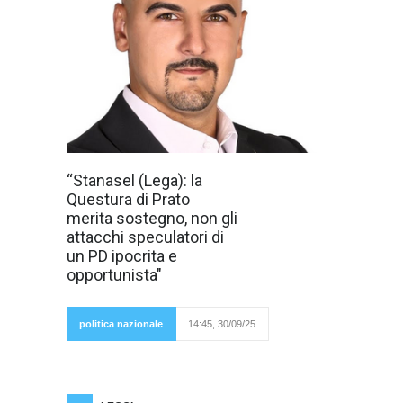
"Grazie alla
“Stanasel (Lega): la
Questura di
Questura di Prato
Prato e alla
Polizia di Stato
merita sostegno, non gli
per il grande
attacchi speculatori di
lavoro che fanno
ogni giorno per il
un PD ipocrita e
nostro territorio,
opportunista"
a loro va sempre
il nostro
pieno
sostegno,
politica nazionale
14:45, 30/09/25
così
dichiara
Claudiu Stanasel, già Vicepresidente del
Consiglio Comunale di Prato e capolista della
Lega alle prossime elezioni regionali, all’