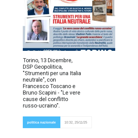
Il 13 Dicembre a
Torino, 13 Dicembre,
Torino, si terrà il
DSP Geopolitica,
Congresso di
geopolitica,
"Strumenti per una Italia
organizzato da
neutrale", con
DSP
(Democrazia
Francesco Toscano e
Sovrana
Bruno Scapini - "Le vere
Popolare), alle
ore 17:30,
cause del conflitto
presso la Sala
russo-ucraino".
Polivalente 1,
sita in
Corso
Venezia 11,
politica nazionale
10:32, 25/11/25
in cui
interverranno Francesco Toscano giornalista,
avvocato, scrittore, e presidente nazionale del