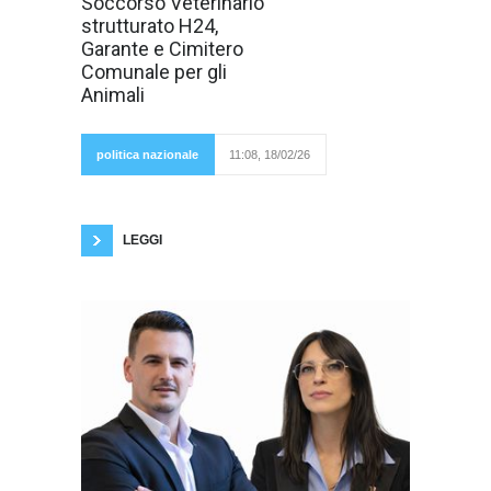
Soccorso Veterinario
Cimitero
Comunale per
strutturato H24,
animali
Garante e Cimitero
d’affezione, la
nomina del
Comunale per gli
Garante degli
Animali
Animali e l’avvio
della Rete
Veterinaria
Comunale
politica nazionale
11:08, 18/02/26
con un
Pronto
Soccorso strutturato H24. Claudiu Stanasel,
Candidato Sindaco della Lega, inserisce
LEGGI