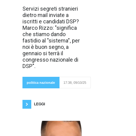
In questi giorni
Servizi segreti stranieri
molti iscritti al
dietro mail inviate a
partito DSP e
candidati dello
iscritti e candidati DSP?
stesso, sono stati
Marco Rizzo: "significa
raggiunti da una
mail forviante e
che stiamo dando
diffamatoria, che
fastidio al "sistema", per
sembra
provenire dal
noi è buon segno, a
partito
gennaio si terrà il
Democrazia
Sovrana
congresso nazionale di
Popolare, ma
DSP".
che in realtà è un
bieco
tentativo,
politica nazionale
17:38, 09/10/25
presumibilmente dei servizi segreti di un paese
straniero, per intimidire e dissuadere gli
LEGGI