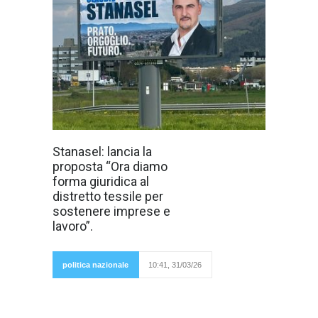
"Il distretto
Stanasel: lancia la
tessile pratese
proposta “Ora diamo
esiste da
sempre, ora
forma giuridica al
serve dargli
distretto tessile per
forma giuridica,
forza e futuro" -
sostenere imprese e
questa è la
lavoro”.
proposta lanciata
da Claudiu
Stanasel,
candidato
politica nazionale
10:41, 31/03/26
sindaco
della Lega,
che punta a trasformare in realtà strutturata
uno dei pilastri economici della città.
“L’esperienza recente alla Camera dei Deputati