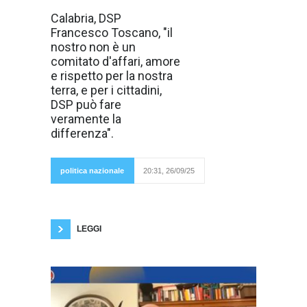
Sono tanti i temi
Calabria, DSP
importanti
Francesco Toscano, "il
affrontati da
Francesco
nostro non è un
Toscano,
comitato d'affari, amore
candidato DSP
(Democrazia
e rispetto per la nostra
Sovrana
terra, e per i cittadini,
Popolare), alla
Presidenza per
DSP può fare
le prossime
veramente la
elezioni regionali
in Calabria, che
differenza".
si terranno
il 5 e 6
ottobre
2025. Un
politica nazionale
20:31, 26/09/25
programma
politico lungimirante quello di Toscano
Democrazia Sovrana Popolare "Ho deciso di
candidarmi a queste elezioni perché
LEGGI