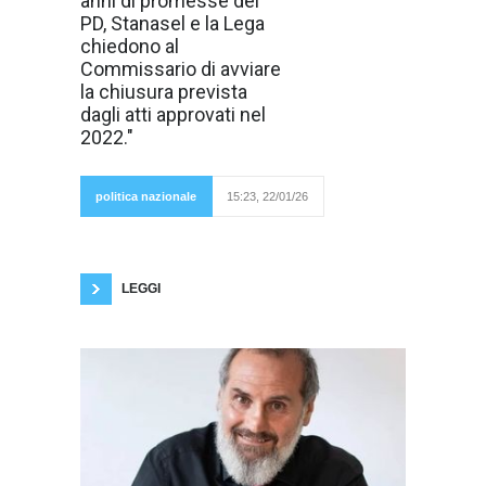
anni di promesse del
amministrazioni
PD, Stanasel e la Lega
PD e promesse
ripetute, la
chiedono al
situazione è
Commissario di avviare
rimasta identica:
un fatto ormai
la chiusura prevista
impossibile da
dagli atti approvati nel
giustificare.
Questo è
2022."
politica nazionale
15:23, 22/01/26
esattamente ciò che ho constatato
nuovamente durante il sopralluogo effettuato
questa mattina.»Lo dichiara Claudiu Stanasel,
già Vice Presidente
LEGGI