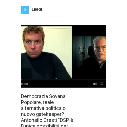
partito politico Democrazia Sovrana Popolare,
insieme a
LEGGI
"Là dove saremo
Democrazia Sovana
chiamati ad
Popolare, reale
incidere, lo
faremo in
alternativa politica o
maniera
nuovo gatekeeper?
coerente e
trasparente" -
Antonello Cresti "DSP è
cosi ha chiosato
l'unica possibilità per