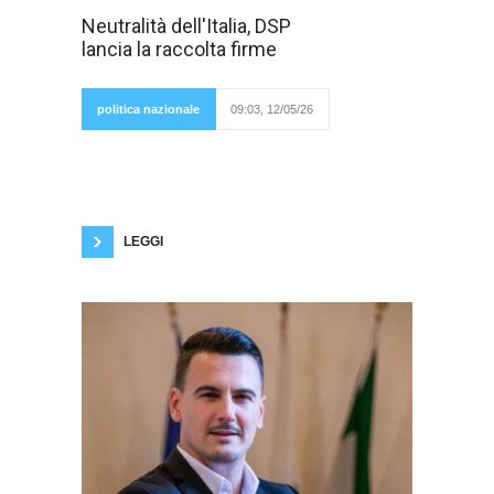
Dal 15 maggio
Neutralità dell'Italia, DSP
parte la raccolta
lancia la raccolta firme
firme per il
Disegno di
Legge di
iniziativa
politica nazionale
09:03, 12/05/26
popolare, di
modifica
Costituzionale sulla Neutralità dell'Italia,
organizzata da Democrazia Sovrana e
Popolare. In varie città, saranno allestiti i
banchetti per la raccolta firme, per maggiori
informazioni v'invitiamo a consultare il sito web
di DSP : Firme
LEGGI