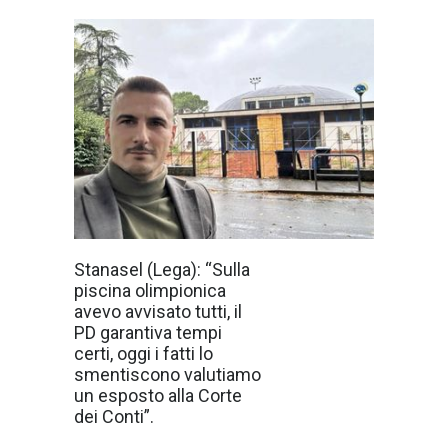
«Il progetto della
Stanasel (Lega): “Sulla
piscina
piscina olimpionica
olimpionica di
Iolo è ancora
avevo avvisato tutti, il
completamente
PD garantiva tempi
fermo. Il progetto
cambia
certi, oggi i fatti lo
nuovamente, i
smentiscono valutiamo
tecnici vengono
sostituiti, le
un esposto alla Corte
verifiche
dei Conti”.
vengono rifatte
da capo e il