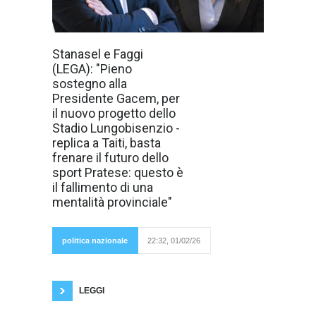
Claudiu
Stanasel e Faggi
Stanasel, già
(LEGA): "Pieno
Vice Presidente
del Consiglio
sostegno alla
Comunale di
Presidente Gacem, per
Prato e
Capogruppo
il nuovo progetto dello
della Lega,
Stadio Lungobisenzio -
interviene dopo
la presentazione
replica a Taiti, basta
ufficiale del
frenare il futuro dello
progetto del
nuovo Stadio
sport Pratese: questo è
Lungobisenzio
il fallimento di una
annunciato dalla
Presidente
mentalità provinciale"
dell'AC
Prato
Asmaa
Gacem,
politica nazionale
22:32, 01/02/26
esprimendo
un forte sostegno all’iniziativa e un
ringraziamento diretto per quella che definisce
“una visione coraggiosa e
LEGGI