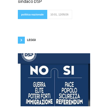
sindaco DSP
Popolare, sarà a
Moncalieri,
per
incontrare i
politica nazionale
10:01, 12/05/26
cittadini e
conoscerli.
Per l'occasione Rizzo presenterà Salvatore
Moschetto, candidato sindaco DSP, "unica
alternativa al sistema" - chiosa Rizzo.
Moncalieri, domenica 17 maggio ore 15:00,
ingresso Parco Vallere, Corso
LEGGI