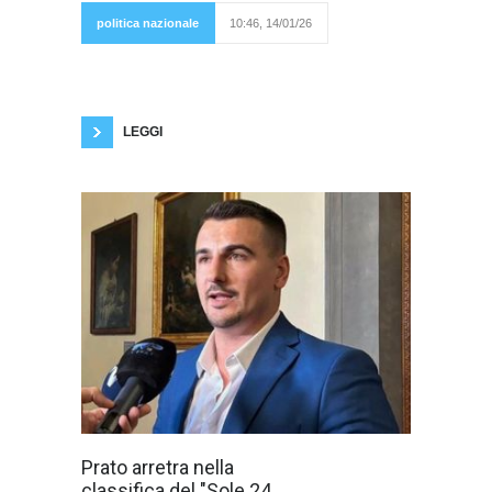
movimento
"Il Mondo al
politica nazionale
10:46, 14/01/26
Contrario"
di Roberto Vannacci, annuncia la propria
adesione ufficiale al Comitato Nazionale
“Remigrazione e Riconquista”, insieme a
Sindaci, Assessori, Consiglieri comunali,
LEGGI
Prato scivola
Prato arretra nella
indietro nella
classifica del "Sole 24