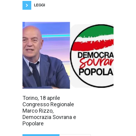
ci ha
LEGGI
Sabato 18 aprile
Torino, 18 aprile
a Torino, si terrà
Congresso Regionale
il Congresso
Regionale di
Marco Rizzo,
DSP, a
Democrazia Sovrana e
presenziare ci
sarà Marco
Popolare
Rizzo
Segretario
Nazionale