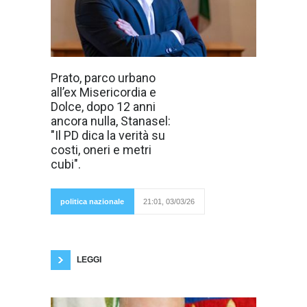
Il candidato
Prato, parco urbano
sindaco della
all’ex Misericordia e
Lega ricostruisce
l’intera vicenda
Dolce, dopo 12 anni
dal 2014 e
ancora nulla, Stanasel:
chiosa : «Due
mandati pieni,
"Il PD dica la verità su
Regione e
costi, oneri e metri
Comune dello
stesso colore
cubi".
politico, e il
parco
esiste solo
nei
politica nazionale
21:01, 03/03/26
rendering»
Dodici anni di annunci, rendering, concorsi
internazionali e celebrazioni istituzionali. Ma del
parco urbano nell’area dell’ex ospedale
Misericordia
LEGGI