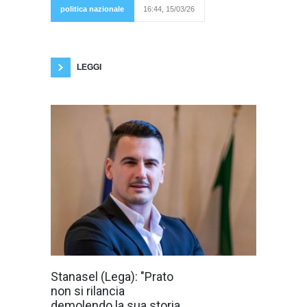
di
politica nazionale
16:44, 15/03/26
Democrazia Sovrana e Popolare. L'orario
stabilito è dalle 14:30 alle 18:30, in seguito
sarà comunicato il luogo. Tutti gli iscritti sono
invitati a presenziare e tutti i
LEGGI
"Prendo atto di
Stanasel (Lega): "Prato
come di recente
non si rilancia
in città si sia
animato il
demolendo la sua storia