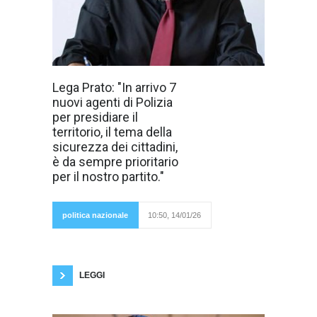
David Carlesi,
Lega Prato: "In arrivo 7
Segretario
nuovi agenti di Polizia
Provinciale della
Lega Prato :
per presidiare il
"Accogliamo con
territorio, il tema della
soddisfazione il
previsto arrivo di
sicurezza dei cittadini,
7 nuovi agenti
è da sempre prioritario
della Polizia che
rafforzeranno
per il nostro partito."
l'organico
delle Forze
dell'Ordine
a Prato.
politica nazionale
10:50, 14/01/26
Andranno,
dunque, a potenziare il presidio del territorio,
garantendo maggiore sicurezza agli abitanti. Il
contrasto alla criminalità è, da sempre, uno
degli argomenti
LEGGI