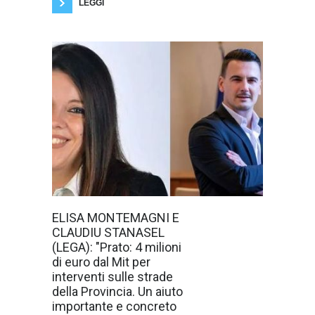
LEGGI
L'Onorevole
ELISA MONTEMAGNI E
Elisa
CLAUDIU STANASEL
Montemagni,
Commissario
(LEGA): "Prato: 4 milioni
provinciale Lega
di euro dal Mit per
Prato e Claudiu
Stanasel,
interventi sulle strade
capolista alle
della Provincia. Un aiuto
prossime elezioni
regionali : "nel
importante e concreto
contesto di un