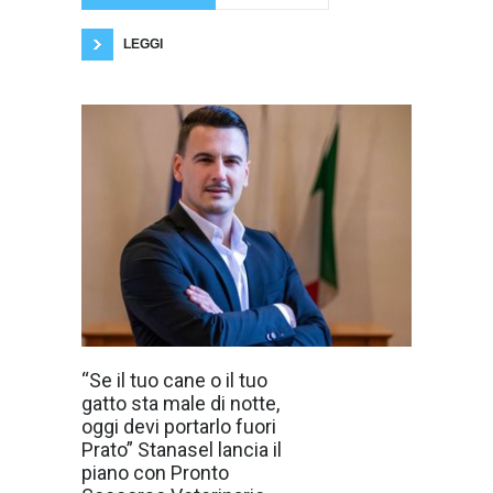
voi con
orgoglio, coraggio e
LEGGI
Il candidato
“Se il tuo cane o il tuo
sindaco della
gatto sta male di notte,
Lega annuncia
nei primi 100
oggi devi portarlo fuori
giorni
Prato” Stanasel lancia il
l’approvazione
della delibera per
piano con Pronto
l’istituzione del