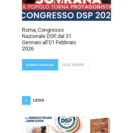
Democrazia
Roma, Congresso
Sovrana
Nazionale DSP, dal 31
Popolare (DSP),
nasce
Gennaio all'01 Febbraio
dall’urgenza di
2026
riportare il
popolo al
centro della
vita politica
politica nazionale
11:13, 25/11/25
e sociale,
grazie a un
nuovo paradigma, ovvero : "La sovranità
popolare deve tornare a prevalere sugli
interessi delle élite economiche, delle
burocrazie e delle istituzioni sovranazionali".
Dall’11 Novembre è aperto il Tesseramento
DSP
LEGGI