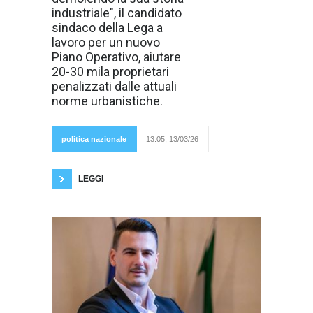
dibattito
industriale", il candidato
sull’urbanistica,
sia a mezzo
sindaco della Lega a
stampa che sui
lavoro per un nuovo
social"."È un
confronto
Piano Operativo, aiutare
importante,
20-30 mila proprietari
perché è proprio
attraverso le
penalizzati dalle attuali
scelte
norme urbanistiche.
urbanistiche che
si disegna
la Prato dei
prossimi
politica nazionale
13:05, 13/03/26
decenni"."Prato non si rilancia demolendo la
sua storia industriale,
LEGGI