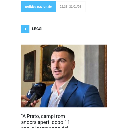
tempo utile
per
politica nazionale
22:35, 31/01/26
rispettare le
scadenze
del PNRR sta ormai per scadere». Claudiu
Stanasel, già Vice Presidente del Consiglio
Comunale e Capogruppo della
LEGGI
«A Prato i campi
"A Prato, campi rom
rom sono ancora
ancora aperti dopo 11
tutti lì. Dopo
undici anni di