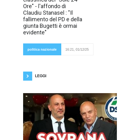
nuova classifica
sulla qualità della
Ore" - l'affondo di
vita pubblicata
Claudiu Stanasel : "Il
dal Sole 24 Ore,
registrando un
fallimento del PD e della
peggioramento
giunta Bugetti è ormai
pesante in settori
chiave come
evidente"
giustizia,
sicurezza,
lavoro e
soprattutto
politica nazionale
16:21, 01/12/25
nelle
condizioni di vita dei giovani. Indicatori che,
messi insieme, restituiscono un quadro critico
della città e confermano ciò che il centrodestra
LEGGI