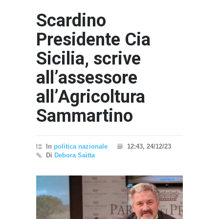
Scardino
Presidente Cia
Sicilia, scrive
all’assessore
all’Agricoltura
"Il Pas
Interna
Sammartino
- nessun
In
politica nazionale
12:43, 24/12/23
Di
Debora Saitta