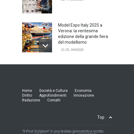
Model Expo Italy 2025 a
Verona: la ventesima
edizione della grande fiera
del modellismo
21:25, 04/03/26
Verona Domani, aumenta il
radicamento sul territorio
provinciale
Cronaca Locale: Veneto e Verona
23:19, 27/06/23
Home
Società e Cultura
Economia
Diritto
Approfondimenti
Innovazione
Redazione
Contatti
In Memoria di Albino Perolo:
L'Uomo che ha reso
possibile il Parco delle Mura
Top
di Verona
Cronaca Locale: Veneto e Verona
23:01, 27/06/23
"Il Post Scriptum" è una testata giornalistica iscritta