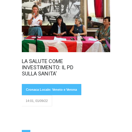
I candidati PD di
LA SALUTE COME
Verona si
INVESTIMENTO: IL PD
riuniscono per
parlare ai loro
SULLA SANITA’
Cronaca Locale: Veneto e Verona
14:01, 01/09/22
elettori di sanità pubblica al Caffè Fantoni di
Villafranca, con la partecipazione
dell’onorevole Beatrice Lorenzin. “Il Veneto è la
Cenerentola a livello nazionale per quanto
riguarda la sanità pubblica, è la regione che
investe meno e questa cosa