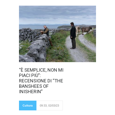
Martin
“È SEMPLICE, NON MI
Mcdonagh
PIACI PIÙ”:
ritorna al cinema
con una favola
RECENSIONE DI “THE
nera candidata a
BANSHEES OF
nove premi
oscar, che
INISHERIN”
immerge lo
spettatore nella
bellezza irlandese,
nell’emozione e
Cultura
09:33, 02/03/23
nella tragedia. Di
Alessandro Bellamoli Sei anni dopo il grande