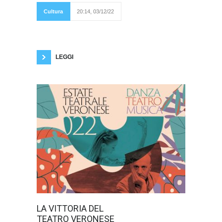
discutendolo con il
pubblico di Palazzo
Cultura
20:14, 03/12/22
Erbisti. L’idea alla
base di Li.ve, come
viene ricordato all’inizio di questo quarto
incontro, è quella di dare lo stesso spazio ad
autori che concepiscono una fruizione diversa
di
LEGGI
Con 42mila
LA VITTORIA DEL
presenze in
TEATRO VERONESE
meno di 3 mesi,