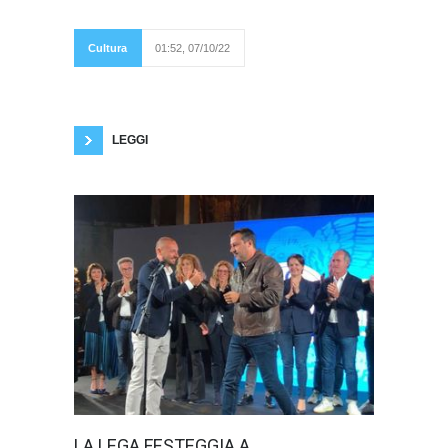
l’ultima edizione
dell’Estate Teatrale
Veronese torna a
Cultura
01:52, 07/10/22
registrare i numeri
pre-Covid e “semina
un nuovo inizio”. L’Estate Teatrale Veronese,
realizzata con il sostegno del Ministero della
Cultura e di Regione Veneto, ha presentato dal
22 giugno allo scorso 15
LEGGI
In Via Ugo
LA LEGA FESTEGGIA A