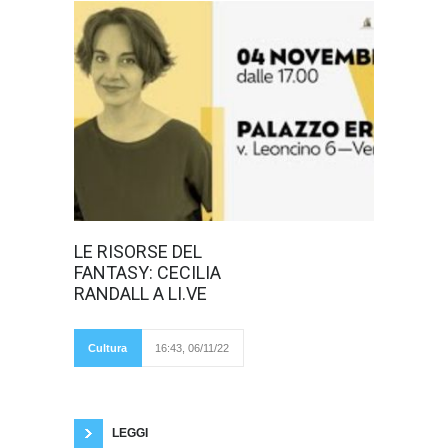
LE RISORSE
LE RISORSE DEL
DEL FANTASY:
FANTASY: CECILIA
CECILIA
RANDALL A
RANDALL A LI.VE
LI.VE Li.ve nel
suo terzo evento si
concentra su una
narrativa “diversa”,
Cultura
16:43, 06/11/22
lasciando spazio ad
un autrice italiana e ad un genere spesso
etichettato come infantile. Il 4 Novembre il
salone di Palazzo Erbisti si è riservato ad un
pubblico di
LEGGI