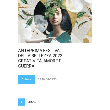
Il Teatro Olimpico
ANTEPRIMA FESTIVAL
di Vicenza dà
DELLA BELLEZZA 2023:
inizio ad uno dei
Festival culturali
CREATIVITÀ, AMORE E
più importanti del
GUERRA
paese, il primo
ospite ha rilevanza
internazionale: lo
scrittore israeliano
Cultura
22:18, 31/03/23
David Grossman.
Le conferenze
culturali, assieme a tutto quello che ruota
attorno all’arricchimento personale come gli
spettacoli teatrali, il cinema, i musei d’arte
LEGGI