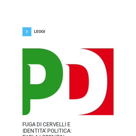
San Giovanni Lupatoto e coordinatore di Lega
Giovani Mattia Stoppato si è reso disponibile
per un’intervista esclusiva. Dal vasto pubblico
presente l’attenzione si sposta verso la politica
giovanile e la formazione dei medici. “Come
procede la campagna elettorale?" “Non
LEGGI
L’ex ministro
FUGA DI CERVELLI E
della salute
IDENTITA’ POLITICA:
Beatrice