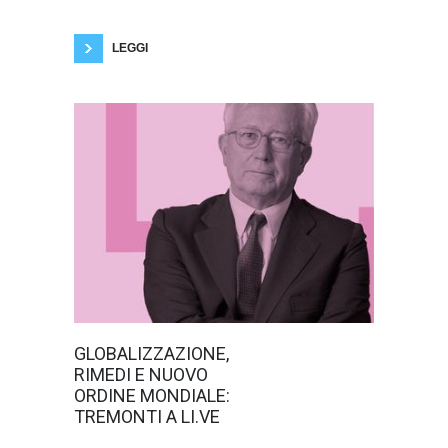
successo di “Tre manifesti a Ebbing, Missouri”,
il regista britannico porta sul grande schermo
una storia
LEGGI
L’ex ministro
GLOBALIZZAZIONE,
dell'economia
RIMEDI E NUOVO
Giulio Tremonti
propone un
ORDINE MONDIALE:
ragionamento
TREMONTI A LI.VE
politico ed
economico,