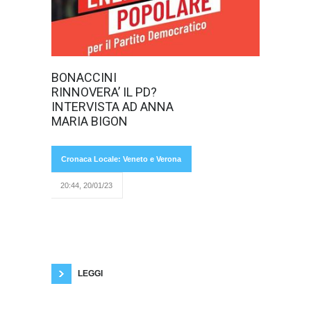
Nella zona
BONACCINI
industriale
RINNOVERA’ IL PD?
veronese
Stefano
INTERVISTA AD ANNA
Bonaccini
MARIA BIGON
presenta le sue
Cronaca Locale: Veneto e Verona
20:44, 20/01/23
idee da segretario Pd. Anna Maria Bigon,
consigliera regionale e sostenitrice del
candidato emiliano, rilascia un’intervista
esclusiva dando delle precisazioni. In questi
giorni i vari candidati alla guida del Nazareno
hanno tenuto comizi per far conoscere il
programma e le
LEGGI