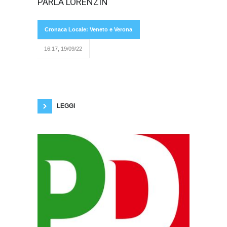
Lorenzin
PARLA LORENZIN
Cronaca Locale: Veneto e Verona
16:17, 19/09/22
propone soluzioni al problema della fuga di
cervelli e risponde ai 5 Stelle sulla sua identità
politica: il tutto in un’intervista esclusiva. “Parte
di giovani ragazzi italiani è costretta a fuggire
all’estero per mancanza di prospettive, quali
sono le vostre proposte
LEGGI