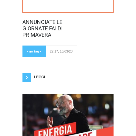
Torna il weekend
ANNUNCIATE LE
dedicato alla
GIORNATE FAI DI
riscoperta del
paesaggio e del
PRIMAVERA
patrimonio
culturale del
nostro paese,
anche Verona
- no tag -
22:17, 16/03/23
rivela perle
nascoste. Di Alessandro Bellamoli Ribadire il
fatto che siamo il paese con più beni culturali al
mondo, che l’Italia è bella da nord a sud, dalle
Alpi ai golfi con
LEGGI