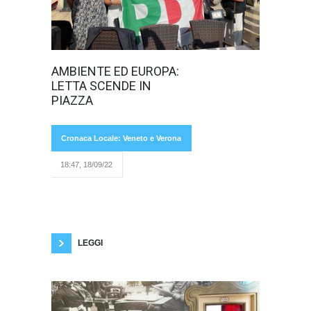
I sostenitori del
AMBIENTE ED EUROPA:
PD incontrano il
LETTA SCENDE IN
loro leader in
Piazza Bra, che
PIAZZA
Cronaca Locale: Veneto e Verona
18:47, 18/09/22
ricorda ai veronesi alcuni punti fondamentali
del programma elettorale e quali sono le
minacce per la loro realizzazione. La calda
mattinata del 16 settembre non ha fermato gli
elettori del Partito Democratico, decisi ad
ascoltare il loro segretario
LEGGI