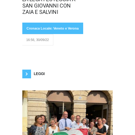
Foscolo va in
SAN GIOVANNI CON
scena la festa
della Liga
ZAIA E SALVINI
Cronaca Locale: Veneto e Verona
16:56, 30/09/22
Veneta: il Carroccio si riunisce per parlare al
suo elettorato di ciò che intende realizzare
dopo il 25 Settembre, tra tutte le proposte
spicca l’autonomia. La sera del 21 Settembre
resterà nella memoria di gran parte dei leghisti
LEGGI