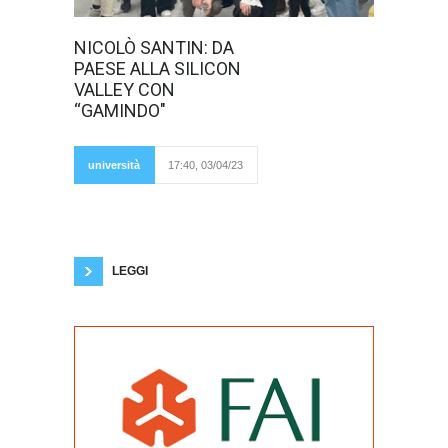
Junior Enterprise
NICOLÒ SANTIN: DA
Ca’ Foscari
PAESE ALLA SILICON
ospita un
imprenditore ed
VALLEY CON
ex alunno per un
“GAMINDO"
convegno.
Presentandosi e
rispondendo alle
domande dei
università
17:40, 03/04/23
presenti,
comunica un
genuino esempio di imprenditoria digitale e
moderna. Chiunque di noi abbia un social
network e si diverta ad esplorare nuovi
contenuti è probabile che si sia imbattuto in
LEGGI