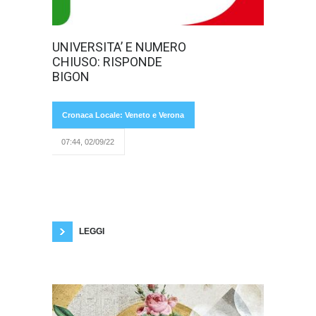
La consigliera
UNIVERSITA’ E NUMERO
regionale del
CHIUSO: RISPONDE
Partito
Democratico
BIGON
Cronaca Locale: Veneto e Verona
07:44, 02/09/22
Anna Maria Bigon risponde ad alcune nostre
domande riguardo l’istruzione universitaria in
una breve intervista esclusiva. “Quali sono le
vostre proposte in merito al diritto all’istruzione
universitario?” “Il nostro interesse è quello di
rendere i corsi universitari ancora più attrattivi,
in modo
LEGGI