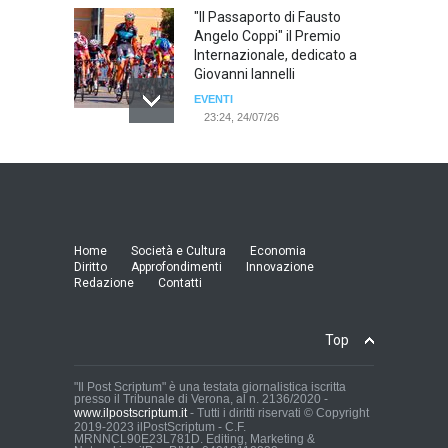
"Il Passaporto di Fausto
Angelo Coppi" il Premio
Internazionale, dedicato a
Giovanni Iannelli
EVENTI
23:24, 24/07/26
RIMINI, PRIMO CONVEGNO
NAZIONALE SUL TEMA "IO
TI ODIO - STORIE DI UOMINI
ODIATI DALLE DONNE"
EVENTI
Home
Società e Cultura
Economia
19:44, 24/07/26
Diritto
Approfondimenti
Innovazione
Redazione
Contatti
Palermo, erogazione buoni
pasto al personale dirigente,
Top
accordo raggiunto tra
l'Azienda Ospedaliera “Villa
Sofia - Cervello” e le
"Il Post Scriptum" è una testata giornalistica iscritta
presso il Tribunale di Verona, al n. 2136/2020 -
organizzazioni sindacali
www.ilpostscriptum.it
- Tutti i diritti riservati © Copyright
della dirigenza sanitaria.
2019-2023 ilPostScriptum - C.F.
MRNNCL90E23L781D. Editing, Marketing &
CRONACA