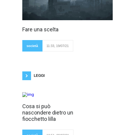
'' Picnic
Fare una scelta
all'inferno ‌‌Siamo
cotti a fuoco lento‌‌
Siamo carne per
avvoltoi‌‌ E gira e gira
società
11:33, 19/07/21
siamo sempre noi‌‌
Picnic all'inferno ‌‌Mangio plastica e cemento‌‌
Siamo nudi e siamo armati‌‌ Siamo quelli che si
sono alzati‌‌ Picnic sull'ascensore per l'inferno
‌‌Piccola guerriera‌‌ Figlia della luna‌‌ L'uomo è
l'animale più feroce
LEGGI
Mi piace pensare
Cosa si può
spesso che le
nascondere dietro un
persone
incontrate siano
fiocchetto lilla
felici o
spensierate ma la
maggior parte delle
volte non è proprio