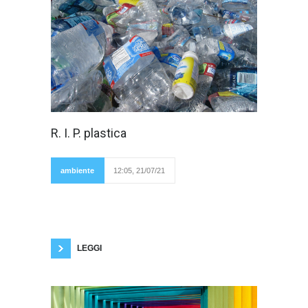
In quest'ultimo
R. I. P. plastica
periodo spesso
sento parlare
dell'eventualità di
abbandonare la
ambiente
12:05, 21/07/21
plastica o, almeno,
quella non riciclata. In molti si chiedono se,
effettivamente, le future azioni del governo
andranno a gestire questa situazione e come si
procederà. La cosa certa è che ci sembra
impossibile un mondo senza questo materiale,
il
LEGGI