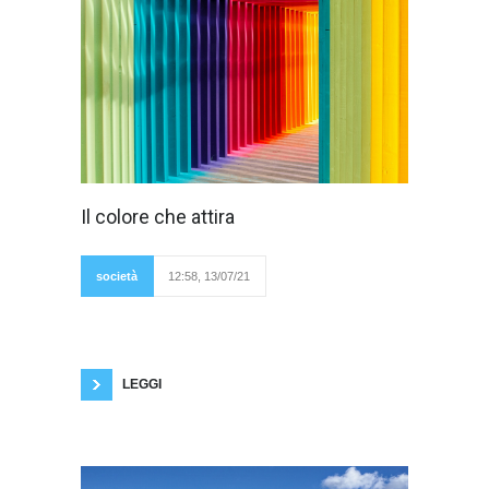
Sul vocabolario,
Il colore che attira
alla parola ''
colore'', viene
associata una lunga
spiegazione
società
12:58, 13/07/21
scientifica che forse
non rispecchia in assoluto quello che per noi
rappresenta davvero questo elemento. Se
parlassimo con un artista ci direbbe che per lui
il colore è il cuore dipinto, che essi siano scuri
o chiari in qualche
LEGGI