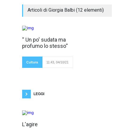
Articoli di Giorgia Balbi (12 elementi)
Anni fa rimasi
'' Un po' sudata ma
incantata da una
profumo lo stesso''
piccola, leggera
frase pronunciata
con allegria, mentre
partecipavo ad un
Cultura
11:43, 04/10/21
incontro organizzato
dalla scuola che
frequentavo, insieme ad alcune professoresse
e il mio gruppo classe. '' Forse sono un po'
sudata, ma profumo lo stesso''. Sembrerà
forse banale, di poca rilevanza, ma quell'
affermazione
LEGGI
Cosa spinge le
L'agire
persone ad
abitare alcuni luoghi