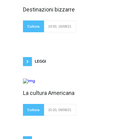
Durante il
Destinazioni bizzarre
periodo estivo la
mente non può far
altro che viaggiare
con la fantasia per
Cultura
19:50, 16/08/21
portarci nei luoghi
dove vorremmo essere. Personalmente, mi
piacerebbe poter vedere il mondo nella sua
totale meraviglia e per questo provo interesse
verso tutte quelle strutture che ci permettono di
visitare davvero una destinazione,
LEGGI
"L'America è non
La cultura Americana
solo una nazione
ma una nazione di
nazioni" diceva
Lyndon B. Johnson,
Cultura
10:20, 09/08/21
36° presidente degli
Stati Uniti d'America. Il detto ci aiuta a
comprendere meglio questo vasto continente,
formato da una moltitudine di culture, ideali e
persone diverse. L'america non è solo quella
raccontata in televisione ma