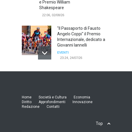
e Premio William
Shakespeare
22:06, 02/08/26
"Il Passaporto di Fausto
Angelo Coppi" il Premio
Internazionale, dedicato a
Giovanni Iannelli
EVENTI
23:24, 24/07/26
RIMINI, PRIMO CONVEGNO
NAZIONALE SUL TEMA "IO
TI ODIO - STORIE DI UOMINI
ODIATI DALLE DONNE"
EVENTI
Home
Società e Cultura
Economia
19:44, 24/07/26
Diritto
Approfondimenti
Innovazione
Redazione
Contatti
Palermo, erogazione buoni
pasto al personale dirigente,
Top
accordo raggiunto tra
l'Azienda Ospedaliera “Villa