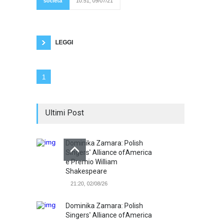
società
10:51, 09/07/21
così: tanti possono
essere i motivi per cui qualcuno può star male
e ciò mi fa riflettere su quanto un sorriso sia
una grande dimostrazione di coraggio, sempre
e
LEGGI
1
Ultimi Post
Dominika Zamara: Polish
Singers' Alliance ofAmerica
e Premio William
Shakespeare
21:20, 02/08/26
Dominika Zamara: Polish
Singers' Alliance ofAmerica