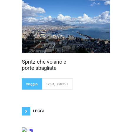
Ho scelto di dare
Spritz che volano e
questo titolo alla
porte sbagliate
mia esperienza a
Napoli, ove sono
rimasta una
settimana e dove
Viaggio
12:53, 08/09/21
ho scoperto di
nuovo cosa vuol
dire viaggiare: per me è la vita. Mi sono
permessa di entrare in una realtà diversa dalla
mia solita routine: ho così capito che tutto può
LEGGI