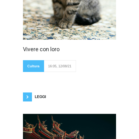
Vi sono due
Vivere con loro
diverse opinioni
quando si tratta di
dire se gli animali
hanno o meno
Cultura
16:05, 12/08/21
un'anima: alcuni
sono convinti di ciò, mentre altri lo negano.
Questo è un quesito che mi pongo da molto
tempo, da quando, da piccolina, mi imbattei
nella scrittrice Silvana De Mari, la quale nel
LEGGI