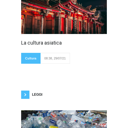
Dopo aver
La cultura asiatica
analizzato
insieme la figura del
mediatore culturale
calato nella realtà
Cultura
08:38, 29/07/21
africana (vedere
articolo precedente "la cultura africana") anche
per quanto riguarda l'Asia e le sue mille
sfumature è possibile comprenderne meglio le
peculiarità. Questo è infatti un continente
estremamente ampio, teatro di numerose
realtà culturali che non primeggiano
LEGGI