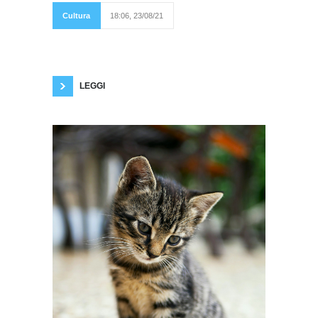
così difficili come un
deserto o un'isola
Cultura
18:06, 23/08/21
sperduta, magari
soggetta all'azione di un vulcano, dove tutto è
incerto e precario, dove non si hanno
sicurezze, è un interrogativo che spesso mi
pongo. Eppure, mi dico, quali località possono
dirsi davvero sicure,e
LEGGI