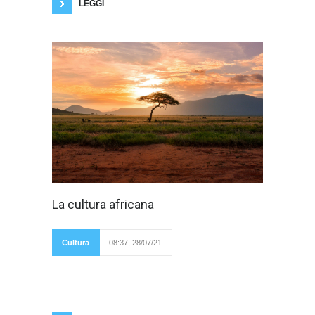
LEGGI
In pochi si
La cultura africana
rendono conto di
quanto sia
fondamentale, a
livello scolastico,
Cultura
08:37, 28/07/21
lavorativo ma anche
sociale, la figura del mediatore culturale.
Quest'ultimo è possibile definirlo come un
individuo il quale ha il ruolo di mediare, per
l'appunto, tra varie culture, permettendo uno
scambio diretto e sincero tra i partecipanti di