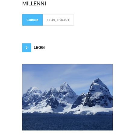
affermato che
MILLENNI
con essa sia
nata la civiltà, ossia
la “sedentarietà”,
certo è che la birra
Cultura
17:49, 15/03/21
ha segnato
profondamente la
storia, dagli albori dell’Egitto faraonico e della
Mezzaluna Fertile fino ai giorni nostri. Fu nel
1912 che l’archeologo Eric Peet scavò nei
pressi di
LEGGI