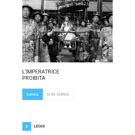
Uno sguardo
L’IMPERATRICE
sulla reggente
PROIBITA
Cíxi e sulla
rivolta dei Boxer in
Cina. L’imperatrice
Cíxi in portantina.
Cultura
22:59, 01/05/21
PREAMBOLO:
Quando, all’inizio
del 1900, il colonnello montebellunese
Vincenzo Garioni si apprestava a partire alla
volta di Pechino, per domare la rivolta della
setta degli “Yehequan”, poi divenuta
“Yehetuan”, ossia “Società della
LEGGI