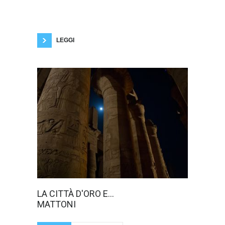
considerando che si tratta “del libro più antico
del mondo”, come ebbe a scrivere in occasione
del suo furto, nel 1874, il Birmingham Daily
Post and Journal, che riportava per lo stesso il
valore di
LEGGI
Spesso le
LA CITTÀ D'ORO E...
scoperte
MATTONI
archeologiche
più eclatanti
avvengono per