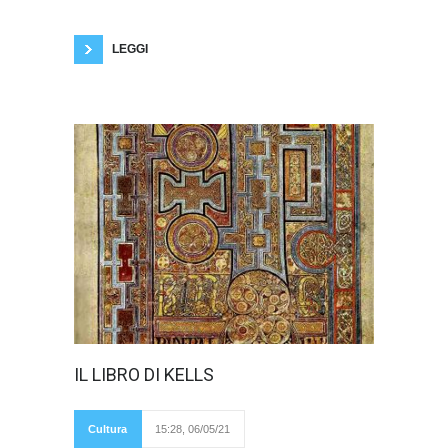
dal latino “civitas” ossia “città” o “cittadino”.
Possiamo dunque dire che la civiltà
LEGGI
Di certo
IL LIBRO DI KELLS
sappiamo che è
il simbolo
dell’orgoglio
nazionale irlandese;
Cultura
15:28, 06/05/21
e non è poco,