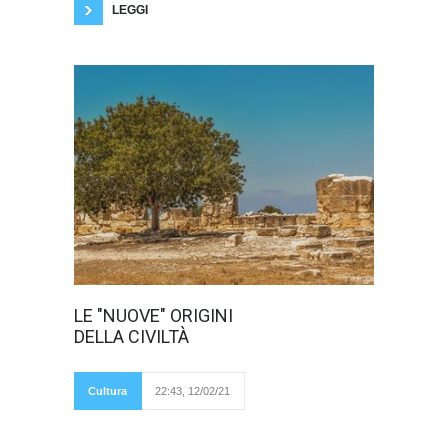
LEGGI
In parte esse
LE "NUOVE" ORIGINI
sono tanto nuove
DELLA CIVILTÀ
quanto quelle
vecchie; eppure
queste origini non
smettono mai di
Cultura
22:43, 12/02/21
lasciare stupiti noi,
che ne siamo il
prodotto. Prima di tutto mettiamoci d’accordo
sull’etimologia del termine “civiltà”. Esso deriva