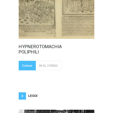
Uno scorcio sul
HYPNEROTOMACHIA
romanzo più
POLIPHILI
enigmatico del
mondo di Alfredo
Cremonese Se
cercassimo una
Cultura
04:11, 17/05/21
conferma della
grandezza del
Rinascimento italiano, magari frugando in una
biblioteca - come la Marciana di Venezia,
appunto, ad esempio - cosa troveremmo?
Troveremmo l’Hypnerotomachia Poliphili,
ovviamente. Chi si nasconde dietro questo
parolone così astruso?
LEGGI