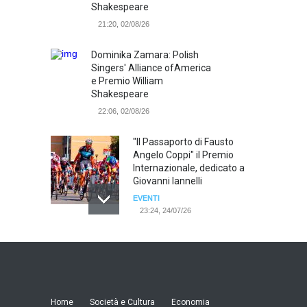
Shakespeare
21:20, 02/08/26
Dominika Zamara: Polish
Singers' Alliance ofAmerica
e Premio William
Shakespeare
22:06, 02/08/26
"Il Passaporto di Fausto
Angelo Coppi" il Premio
Internazionale, dedicato a
Giovanni Iannelli
EVENTI
23:24, 24/07/26
RIMINI, PRIMO CONVEGNO
NAZIONALE SUL TEMA "IO
TI ODIO - STORIE DI UOMINI
ODIATI DALLE DONNE"
EVENTI
Home
Società e Cultura
Economia