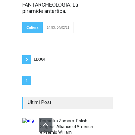
Le tecnologie e
FANTARCHEOLOGIA: La
le applicazioni
piramide antartica.
web come
Google Earth hanno
una indubbia utilità
nei più disparati
Cultura
14:53, 04/02/21
campi; tanto nelle
ricerche
archeologiche, quanto nello spionaggio del
giardino dei vicini; dal serio al faceto, anche se
questa volta il faceto ha sbancato al
botteghino. Si tratterebbe dell’ennesima pillola
di archeologia “alternativa”
LEGGI
1
Ultimi Post
Dominika Zamara: Polish
Singers' Alliance ofAmerica
e Premio William