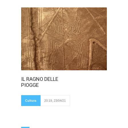
Di certo
IL RAGNO DELLE
sappiamo che
PIOGGE
costruiscono
ragnatele di seta,
forse portano
guadagno, come
Cultura
20:19, 23/04/21
vorrebbe un adagio
popolare, ed alle
volte… finiscono sui murales di qualche antica
civiltà sudamericana. Stiamo parlando dei
ragni. Proprio così; siamo in Perù, nel
dipartimento di Lambayeque, in provincia di
Virú, in quello che fu il cuore