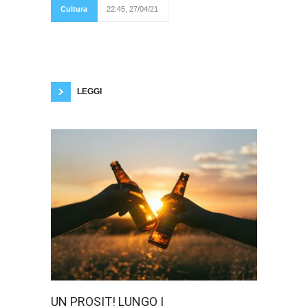
caso, ma questa
Cultura
22:45, 27/04/21
volta più che di caso
si dovrebbe parlare
di evidente “serendipità” o, almeno, Horace
Walpole avrebbe definito così una scoperta
avvenuta mentre si cercava qualcos’altro.
Nemmeno tutt’altro, in questo caso, ma
qualcosa di diverso, quello certamente sì.
LEGGI
La birra… si è
UN PROSIT! LUNGO I