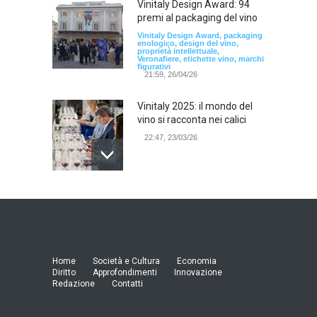
Vinitaly Design Award: 94
premi al packaging del vino
Vinitaly Design Award, packaging
enologico, design del vino,
proprietà intellettuale,
Veronafiere, etichette vino, marchi
figurativi
21:59, 26/04/26
Vinitaly 2025: il mondo del
vino si racconta nei calici
22:47, 23/03/26
Model Expo Italy 2025 a
Verona: la ventesima
edizione della grande fiera
del modellismo
21:25, 04/03/26
Home
Società e Cultura
Economia
Diritto
Approfondimenti
Innovazione
Redazione
Contatti
Verona Domani, aumenta il
radicamento sul territorio