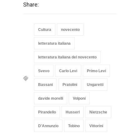
Share:
Cultura
novecento
letteratura italiana
letteratura italiana del novecento
Svevo
Carlo Levi
Primo Levi
Bassani
Pratolini
Ungaretti
davide morelli
Volponi
Pirandello
Husserl
Nietzsche
D'Annunzio
Tobino
Vittorini