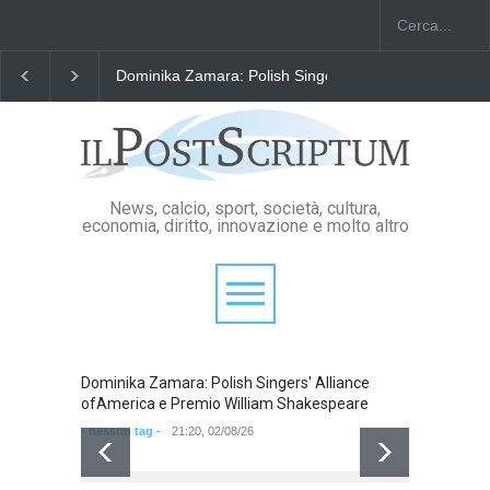
Dominika Zamara: Polish Singers' Alliance ofAmerica e 
News, calcio, sport, società, cultura,
economia, diritto, innovazione e molto altro
Dominika Zamara: Polish Singers' Alliance
Domini
ofAmerica e Premio William Shakespeare
ofAmer
- nessun tag -
21:20, 02/08/26
- nessun