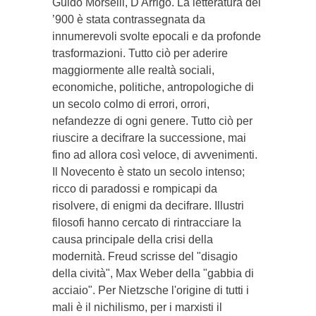
Guido Morselli, D'Arrigo. La letteratura del
’900 è stata contrassegnata da
innumerevoli svolte epocali e da profonde
trasformazioni. Tutto ciò per aderire
maggiormente alle realtà sociali,
economiche, politiche, antropologiche di
un secolo colmo di errori, orrori,
nefandezze di ogni genere. Tutto ciò per
riuscire a decifrare la successione, mai
fino ad allora così veloce, di avvenimenti.
Il Novecento è stato un secolo intenso;
ricco di paradossi e rompicapi da
risolvere, di enigmi da decifrare. Illustri
filosofi hanno cercato di rintracciare la
causa principale della crisi della
modernità. Freud scrisse del "disagio
della cività", Max Weber della "gabbia di
acciaio". Per Nietzsche l'origine di tutti i
mali è il nichilismo, per i marxisti il