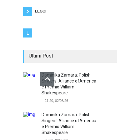
le correnti letterarie in Italia: il Decadentismo, il
Crepuscolarismo,
LEGGI
1
Ultimi Post
Dominika Zamara: Polish
Singers' Alliance ofAmerica
e Premio William
Shakespeare
21:20, 02/08/26
Dominika Zamara: Polish
Singers' Alliance ofAmerica
e Premio William
Shakespeare