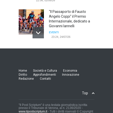
22:06, 02/08/26
"Il Passaporto di Fausto
Angelo Coppi" il Premio
Internazionale, dedicato a
Giovanni Iannelli
EVENTI
23:24, 24/07/26
RIMINI, PRIMO CONVEGNO
NAZIONALE SUL TEMA "IO
TI ODIO - STORIE DI UOMINI
ODIATI DALLE DONNE"
EVENTI
Home
Società e Cultura
Economia
19:44, 24/07/26
Diritto
Approfondimenti
Innovazione
Redazione
Contatti
Palermo, erogazione buoni
pasto al personale dirigente,
Top
accordo raggiunto tra
l'Azienda Ospedaliera “Villa
Sofia - Cervello” e le
"Il Post Scriptum" è una testata giornalistica iscritta
presso il Tribunale di Verona, al n. 2136/2020 -
organizzazioni sindacali
www.ilpostscriptum.it
- Tutti i diritti riservati © Copyright