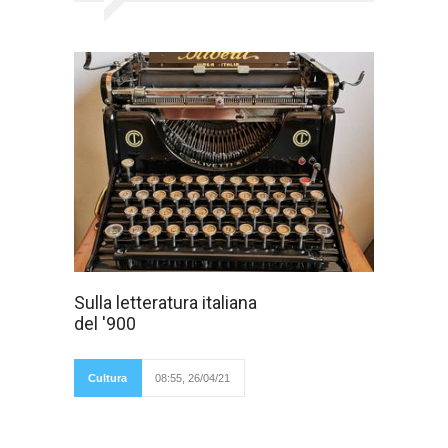
Il secolo, che ci
Sulla letteratura italiana
siamo appena
del '900
lasciati alle
spalle, è stato un
secolo policromo,
ricco di ismi,
Cultura
08:55, 26/04/21
correnti letterarie,
correnti critiche. Per
quanto riguarda la creatività letteraria si è
assistito ad una molteplicità di forme
espressive e comunicative. Diverse sono state