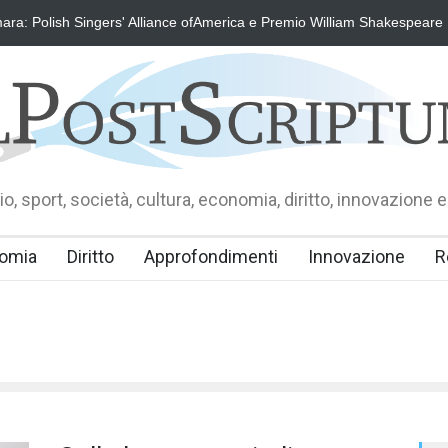
ra: Polish Singers' Alliance ofAmerica e Premio William Shakespeare
o, sport, società, cultura, economia, diritto, innovazione e
omia
Diritto
Approfondimenti
Innovazione
R