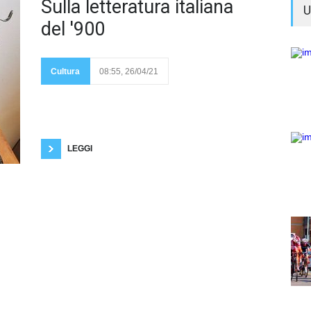
Il
Sulla letteratura italiana
U
secolo,
che ci
del '900
siamo
appena
lasciati alle spalle, è
stato un secolo
policromo, ricco di
Cultura
08:55, 26/04/21
ismi, correnti letterarie,
correnti critiche. Per
quanto riguarda la creatività letteraria si è assistito
ad una molteplicità di forme espressive e
comunicative. Diverse sono state le correnti
letterarie in Italia: il Decadentismo, il
Crepuscolarismo,
LEGGI