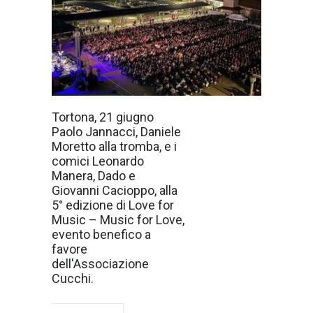
Giovedì 20
Tortona, 21 giugno
maggio scorso è
Paolo Jannacci, Daniele
stato presentato
presso la sede
Moretto alla tromba, e i
dell’Associazione
comici Leonardo
Enrico Cucchi –
Volontari per le
Manera, Dado e
cure palliative di
Giovanni Cacioppo, alla
Tortona il nuovo
evento benefico
5° edizione di Love for
realizzato
Music – Music for Love,
quest’anno a
favore
evento benefico a
favore
dell'Associazione
Cucchi.
dell’Associazione. Alla
presenza del sindaco Federico
Chiodi, della stampa e di