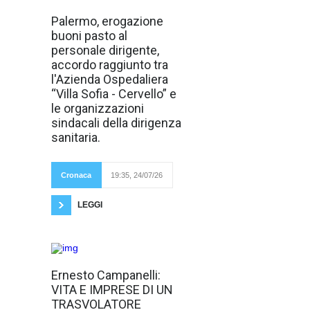
Riconoscimento
Palermo, erogazione
del buono pasto
buoni pasto al
per ogni turno di
lavoro superiore
personale dirigente,
alle 6 ore,
accordo raggiunto tra
erogazione dei
buoni pasto a
l'Azienda Ospedaliera
decorrere dal 1°
“Villa Sofia - Cervello” e
gennaio 2026,
impegno formale
le organizzazioni
dell’Azienda ad
sindacali della dirigenza
elevare il valore
del buono pasto
sanitaria.
rispetto agli
attuali 7 euro,
promessa a
riconoscere gli
Cronaca
19:35, 24/07/26
arretrati relativi agli
ultimi 5 anni: sono
LEGGI
Autore del libro
Ernesto Campanelli:
Ernesto
VITA E IMPRESE DI UN
Campanelli Vita
e imprese di un
TRASVOLATORE