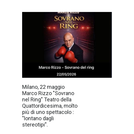
"Sovrano del
Milano, 22 maggio
Ring", è un
Marco Rizzo "Sovrano
appuntamento
da non perdere !
nel Ring" Teatro della
Il 22 maggio al
Quattordicesima, molto
Teatro della
Quattordicesima
più di uno spettacolo :
di Milano, Marco
"lontano dagli
Rizzo “Sovrano
nel ring”, una
stereotipi".
produzione AD
Management SRL e