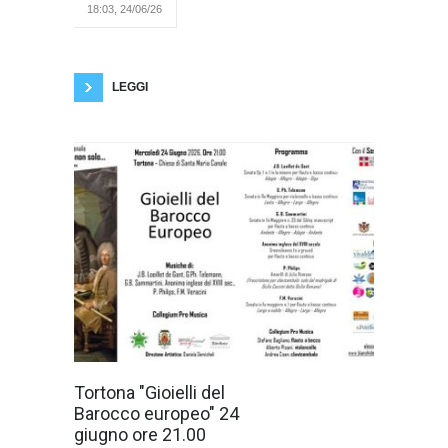
internet e da giornali locali e
18:03, 24/06/26
nazionali!! Quante guerre
intestinali politiche. Sono forse
finite??? La scuola di via Trieste, sarà
ristrutturata secondo il progetto, con
LEGGI
Prosegue il
Tortona "Gioielli del
viaggio musicale
Barocco europeo" 24
del XVII Festival
Internazionale
giugno ore 21.00
"Alessandria