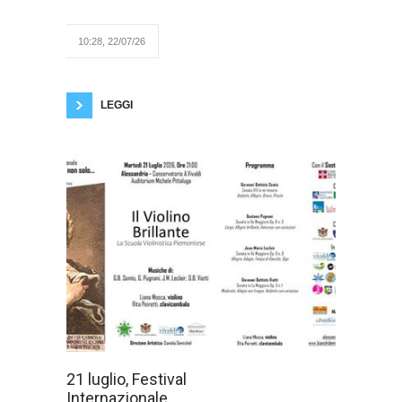
trasvolatore è
Alberto Cauli nato ad Oristano
nel 1982. È uno storico
specializzato nel periodo fra le
10:28, 22/07/26
due guerre. Si occupa di
fascismo, storia aeronautica ed esplorazioni
geografiche. Ha conseguito la laurea in Storia
e la specializzazione in Storia e
LEGGI
Dopo l'ottimo
21 luglio, Festival
riscontro di
Internazionale
pubblico dei