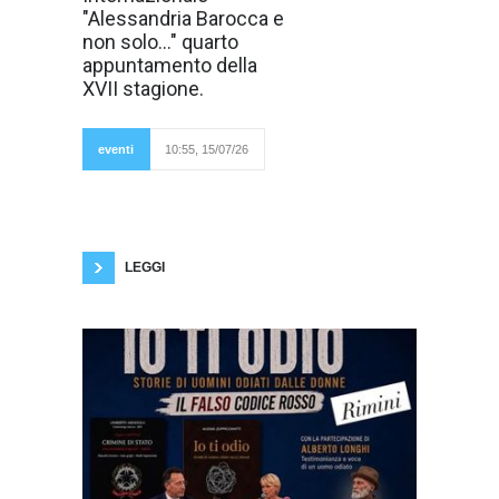
primi tre
"Alessandria Barocca e
appuntamenti di
non solo..." quarto
giugno, il XVII
Festival
appuntamento della
Internazionale
XVII stagione.
"Alessandria
Barocca e non
solo..." prosegue la
sua stagione,
eventi
10:55, 15/07/26
Martedì 21 luglio
2026, ore 21.00
Auditorium Michele Pittaluga – Conservatorio
A. Vivaldi (Alessandria) "Il violino brillante" – La
scuola violinistica piemontese. La rassegna
promossa dall'Associazione Pantheon
LEGGI