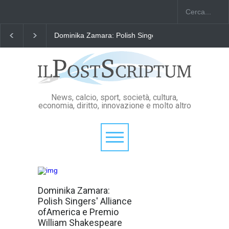
"Il Passaporto di Fausto Angelo Coppi" il Premio Inter
News, calcio, sport, società, cultura,
economia, diritto, innovazione e molto altro
Quando si ama il
Dominika Zamara:
proprio lavoro
Polish Singers' Alliance
non c’è pausa!
Dominika
ofAmerica e Premio
Zamara, già
William Shakespeare
Ambasciatrice