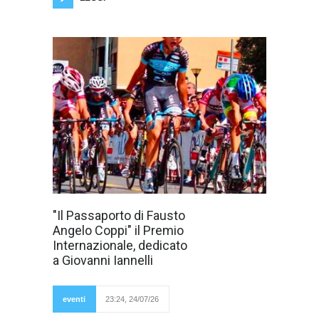
Quest'anno il
"Il Passaporto di Fausto
Premio
Angelo Coppi" il Premio
Internazionale "Il
Passaporto di
Internazionale, dedicato
Fausto Angelo
a Giovanni Iannelli
Coppi" conferirà
un riconoscimento
speciale dedicato alla
memoria di Giovanni
eventi
23:24, 24/07/26
Iannelli. Giovanni
Iannelli Giovanni