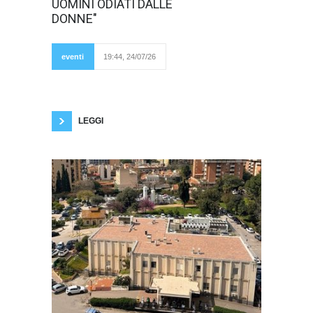
all’analisi delle
UOMINI ODIATI DALLE
accuse ritenute
DONNE"
false nell’ambito
del Codice Rosso,
della violenza
relazionale e delle
eventi
19:44, 24/07/26
conseguenze
personali,
psicologiche e giudiziarie che coinvolgono
uomini, donne e famiglie. Si terrà sabato 25
luglio 2026, dalle ore 14.00 alle 18.30,
LEGGI