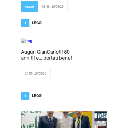
Live Show Production
SRL. Il palcoscenico
teatro
08:46, 18/05/26
si trasformerà nel
"ring" simbolico, del confronto sincero con se
stessi, e con il pubblico,
LEGGI
< Ho letto tre libri
Auguri GianCarlo!!! 80
particolari:
anni!!! e….portati bene!
Mezzo RE, La
Donna nell’arte-L’arte di
essere Donna, Spifferi
dell’anima. Tre titoli ed
14:55, 18/05/26
argomenti diversi: in comune
hanno il fatto di essere
strenne natalizie di uno degli autori: GianCarlo
Giraldi. Oltre ad esprimere la mia personale
stima e cordialità, presento per
LEGGI