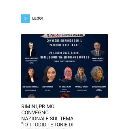
nasce a Prato il 20 novembre 1996, presso
l'Ospedale Misericordia e Dolce, figlio di Carlo
Iannelli e Annamaria Bresci. Fin dai primi anni
di vita, dopo aver
LEGGI
L’Hotel DuoMo
RIMINI, PRIMO
ospita il primo
CONVEGNO
appuntamento
nazionale
NAZIONALE SUL TEMA
interamente
"IO TI ODIO - STORIE DI
dedicato