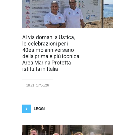
Domani, giovedì
Al via domani a Ustica,
18 giugno, con
le celebrazioni per il
l’arrivo a Ustica,
della madrina
40esimo anniversario
Carmen Parisio
della prima e più iconica
di Penta, co-
fondatrice e
Area Marina Protetta
direttrice di
istituita in Italia
Marevivo, a
bordo della nave scuola
Palinuro, storica goletta della
Marina Militare, simbolo di
18:21, 17/06/26
formazione nautica e
tradizione marinaresca,
inizieranno le celebrazioni per il 40esimo
anniversario dell’Area Marina Protetta Isola
LEGGI