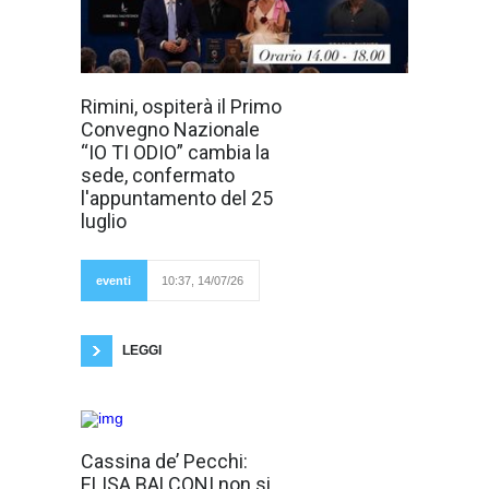
È ufficialmente
Rimini, ospiterà il Primo
confermato il
Convegno Nazionale
primo Convegno
Nazionale “Io ti
“IO TI ODIO” cambia la
odio”, dedicato al
sede, confermato
delicato tema
delle false
l'appuntamento del 25
accuse e dei
luglio
presunti casi di
falso Codice Rosso.
L’evento si terrà
sabato 25 luglio,
eventi
10:37, 14/07/26
dalle ore 14.00 alle
ore 18.00, presso il
prestigioso Hotel Duomo, in Via Giordano
Bruno 28,
LEGGI
Cartelle meno
Cassina de’ Pecchi:
pesanti per
ELISA BALCONI non si
andare a scuola