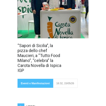
La pizza dello
“Sapori di Sicilia”, la
chef Maucieri, a
pizza dello chef
“Tutto Food
Milano”,
Maucieri, a “Tutto Food
“celebra” la
Milano”, “celebra” la
Carota Novella di
Ispica IGP, il
Carota Novella di Ispica
presidente del
IGP
Consorzio di
Tutela
IGP
Pavan
Eventi e Manifestazioni
16:32, 15/05/26
: “Le
istituzioni devono supportare la presenza dei
prodotti DOP e IGP affinché abbiano la loro
valenza anche all’interno della grande
distribuzione”. Incontri con buyer provenienti