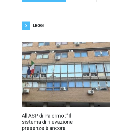
meravigliosa”, il libro autobiografico scritto da
Vincenzo Fagone con la collaborazione
dell'editrice, ghostwriter Alessia Zuppicchiatti.
Un incontro speciale dedicato a una storia vera
di trasformazione,
LEGGI
“A distanza di sei
All'ASP di Palermo :“Il
mesi dall'avvio
sistema di rilevazione
della nuova
piattaforma, i
presenze è ancora
circa 6.000