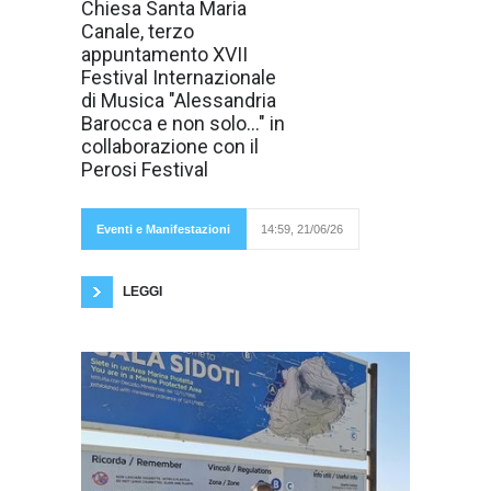
Chiesa Santa Maria
Barocca e non
solo..." che, dopo
Canale, terzo
il successo dei
appuntamento XVII
primi due
appuntamenti,
Festival Internazionale
mercoledì 24
di Musica "Alessandria
giugno alle ore
21.00 approda
Barocca e non solo..." in
nella suggestiva
collaborazione con il
cornice della
Chiesa di Santa
Perosi Festival
Maria
Canale
di
Eventi e Manifestazioni
14:59, 21/06/26
Tortona, uno dei luoghi di culto più significativi
del patrimonio storico
LEGGI