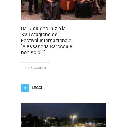
Dal 7 giugno all’8
Dal 7 giugno inizia la
novembre tredici
XVII stagione del
eventi tra musica
antica, grande
Festival Internazionale
repertorio e
"Alessandria Barocca e
concerti-racconto
nei luoghi storici
non solo..."
di Alessandria e
provincia Prenderà il via
domenica 7 giugno 2026, alle
ore 21, nella Chiesa di San
17:28, 31/05/26
Giacomo della Vittoria –
Santuario dell’Addolorata di Alessandria, la XVII
edizione del Festival Internazionale
LEGGI