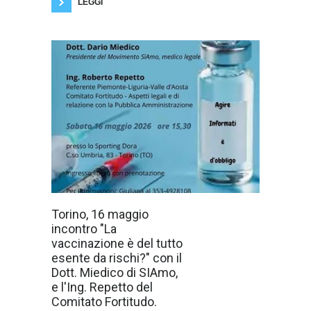
LEGGI
Sabato 16
Torino, 16 maggio
maggio, a Torino
incontro "La
presso lo
Sporting Dora,
vaccinazione è del tutto
sito in Corso
esente da rischi?" con il
Umbria, 83 - si
terrà l'incontro di
Dott. Miedico di SIAmo,
approfondimento
e l'Ing. Repetto del
: "La
vaccinazione è
Comitato Fortitudo.
del