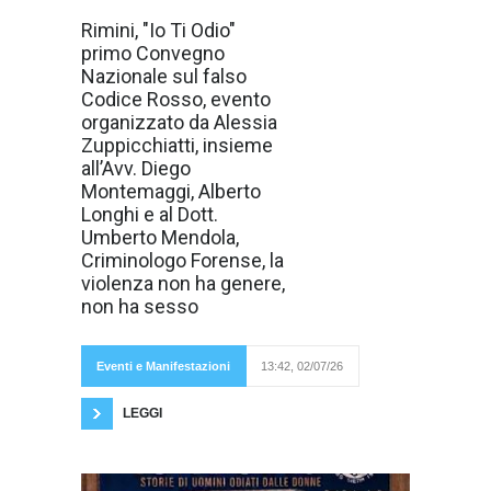
Sabato 25
Rimini, "Io Ti Odio"
Luglio, presso il
primo Convegno
Cinema Teatro
Fulgor di Rimini,
Nazionale sul falso
per la prima volta
Codice Rosso, evento
in Italia, si terrà
"Io Ti Odio"
organizzato da Alessia
Primo Convegno
Zuppicchiatti, insieme
Nazionale sul
falso Codice
all’Avv. Diego
Rosso. Un
Montemaggi, Alberto
convegno
interamente
Longhi e al Dott.
dedicato a un
Umberto Mendola,
tema che divide
l’opinione
Criminologo Forense, la
pubblica e che
violenza non ha genere,
merita un
confronto aperto:
non ha sesso
le
accuse
Eventi e Manifestazioni
13:42, 02/07/26
ritenute false
LEGGI