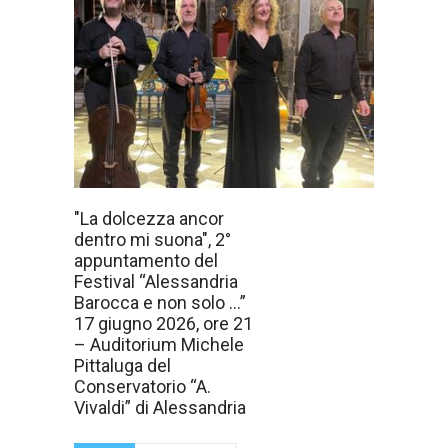
Dopo il caloroso
"La dolcezza ancor
successo che ha
dentro mi suona", 2°
accompagnato il
concerto
appuntamento del
inaugurale del 7
Festival “Alessandria
giugno nella
Chiesa di San
Barocca e non solo …”
Giacomo della
17 giugno 2026, ore 21
Vittoria, il XVII
Festival
– Auditorium Michele
Internazionale
Pittaluga del
"Alessandria
Barocca e non
Conservatorio “A.
solo..." torna ad
Vivaldi” di Alessandria
Alessandriacon
un nuovo
appuntamento