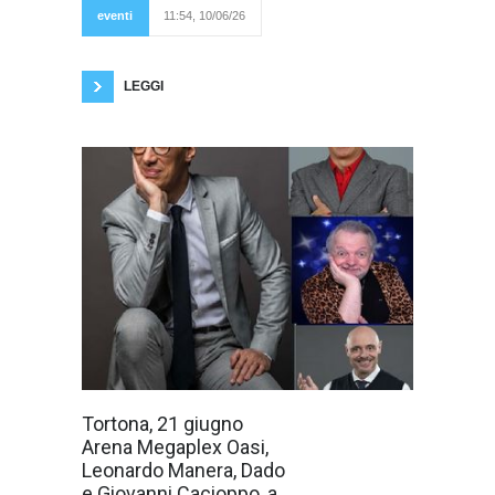
dedicato al repertorio
eventi
11:54, 10/06/26
barocco, realizzato in
collaborazione con il
Conservatorio A. Vivaldi. Mercoledì 17 giugno,
LEGGI
Domenica 21
Tortona, 21 giugno
giugno 2026 si
Arena Megaplex Oasi,
svolgerà a
Tortona un
Leonardo Manera, Dado
importante
e Giovanni Cacioppo, a