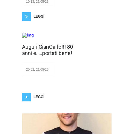
10:13, 23/05/26
un’importante rappresentanza
di sponsor, sostenitori e
volontari
LEGGI
Ho letto tre libri
Auguri GianCarlo!!! 80
particolari:
anni e.....portati bene!
Mezzo RE, La
Donna nell’arte-L’arte di
essere Donna, Spifferi
dell’anima. Tre titoli ed
20:32, 21/05/26
argomenti diversi: in comune
hanno il fatto di essere
strenne natalizie di uno degli autori: GianCarlo
Giraldi. Oltre ad esprimere la mia personale
stima e cordialità, presento per primo
LEGGI