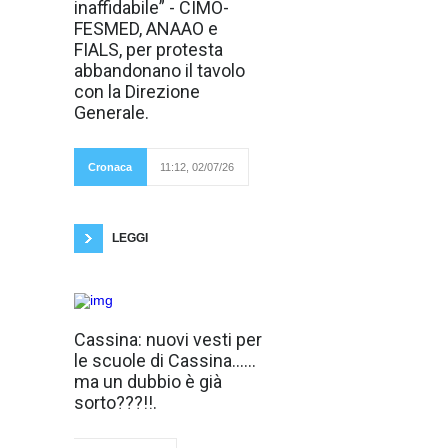
inaffidabile” - CIMO-
dipendenti
dell'ASP Palermo
FESMED, ANAAO e
continuano a non
FIALS, per protesta
avere alcuna
certezza sulla
abbandonano il tavolo
corretta
con la Direzione
contabilizzazione
delle ore
Generale.
lavorate, delle
assenze, dei
residui di ferie e dei
recuperi
Cronaca
11:12, 02/07/26
orari"."Permangono
inoltre numerosi malfunzionamenti che
compromettono la gestione del personale e
impediscono
LEGGI
Non si
Cassina: nuovi vesti per
contavano i
le scuole di Cassina……
disagi accaduti
durante gli anni:
ma un dubbio è già
le infiltrazioni non
sorto???!!.
sono mai
mancate. Disagi per gli allievi
ed i genitori. Quanti articoli in