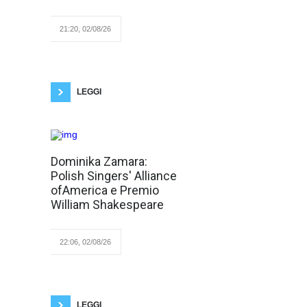
Cultura Polacca ed Italiana,
nominata dalla Presidentessa
Elzbieta Renzatti
21:20, 02/08/26
dell’Associazione Polonia-Italia
e Vice Presidente Onoraria
dell’associazione Acceptus Mundi Onlus
impersona perfettamente questo detto! Dal
2023 fa parte del Roster artistico della New
York Composer
LEGGI
Quando si ama il
Dominika Zamara:
proprio lavoro
Polish Singers' Alliance
non c’è pausa!
Ma se poi è nel
ofAmerica e Premio
mondo della
William Shakespeare
musica ancor
meglio. Dominika Zamara, già
Ambasciatrice Cultura Polacca
ed Italiana, nominata dalla
22:06, 02/08/26
Presidentessa Elzbieta
Renzatti dell’Associazione
Polonia-Italia e Vice Presidente Onoraria
dell’associazione Acceptus Mundi Onlus
impersona perfettamente questo detto! Dal
LEGGI