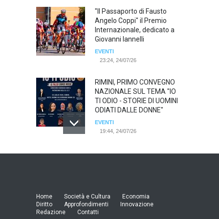
"Il Passaporto di Fausto
Angelo Coppi" il Premio
Internazionale, dedicato a
Giovanni Iannelli
EVENTI
23:24, 24/07/26
RIMINI, PRIMO CONVEGNO
NAZIONALE SUL TEMA "IO
TI ODIO - STORIE DI UOMINI
ODIATI DALLE DONNE"
EVENTI
19:44, 24/07/26
Palermo, erogazione buoni
pasto al personale dirigente,
accordo raggiunto tra
l'Azienda Ospedaliera “Villa
Sofia - Cervello” e le
Home
Società e Cultura
Economia
organizzazioni sindacali
Diritto
Approfondimenti
Innovazione
della dirigenza sanitaria.
Redazione
Contatti