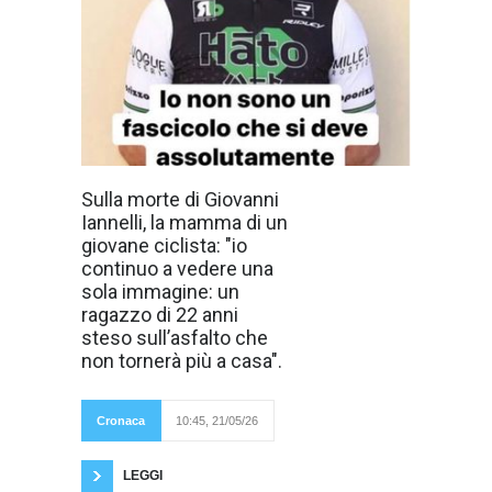
La mamma di un
Sulla morte di Giovanni
giovane ciclista
Iannelli, la mamma di un
scrive a papà
Carlo Iannelli :
giovane ciclista: "io
"leggo questo
continuo a vedere una
articolo e sento
un gelo dentro".
sola immagine: un
"Perché in
ragazzo di 22 anni
mezzo a tutti
questi nomi,
steso sull’asfalto che
questi ruoli,
non tornerà più a casa".
queste cariche e
queste istituzioni, io
continuo a vedere
una sola immagine:
Cronaca
10:45, 21/05/26
un ragazzo di 22
anni steso
sull’asfalto che non
LEGGI