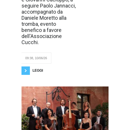
evento a favore
dell’Associazione
seguire Paolo Jannacci,
Enrico Cucchi –
accompagnato da
Volontari per le
cure palliative
Daniele Moretto alla
che opera da più
tromba, evento
di trent’anni per
la cura dei malati
benefico a favore
più fragili. A
dell'Associazione
partire dalle
20,30, presso
Cucchi.
l'Arena Megaplex
Oasi, in arrivo direttamente da
Zelig
09:38, 10/06/26
LEGGI