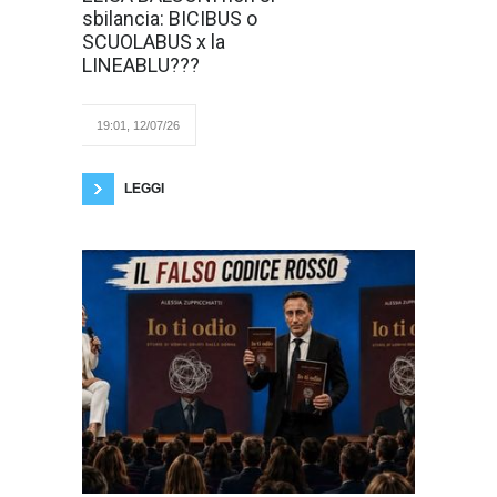
in bicicletta? E di
sbilancia: BICIBUS o
inverno quando
SCUOLABUS x la
piove??? Tutti
assenti o in
LINEABLU???
Taxi?? A carico
del Comune?? Se si
ammaleranno verrà scontato il
buono pasto?? Ed i genitori
19:01, 12/07/26
rimarranno a casa dal lavoro
per curare i loro figli??? Si rimanda il problema
ai nonni?
LEGGI