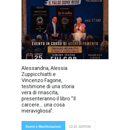
Si terrà
Alessandria, Alessia
mercoledì 8
Zuppicchiatti e
luglio 2026, al
Ristorante
Vincenzo Fagone,
l'Arcimboldo di
testimone di una storia
Alessandria, sito
in via Via
vera di rinascita,
Legnano 2, la
presenteranno il libro “Il
presentazione
del libro "Il
carcere… una cosa
carcere… una
meravigliosa”.
cosa
Eventi e Manifestazioni
13:15, 02/07/26