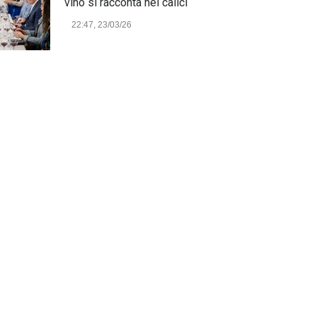
vino si racconta nei calici
22:47, 23/03/26
Model Expo Italy 2025 a
Verona: la ventesima edizione
della grande fiera del
modellismo
21:25, 04/03/26
Verona Domani, aumenta il
radicamento sul territorio
provinciale
Cronaca Locale: Veneto e Verona
23:19, 27/06/23
In Memoria di Albino Perolo:
L'Uomo che ha reso possibile
il Parco delle Mura di Verona