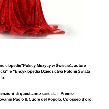
enciclopedie“Polscy Muzycy w Świecie
1
, autore
cki” e “Encyklopedia Dziedzictwa Polonii Świata
ii
2
menzioni
di
quest’anno
sono state
Premio
vanni Paolo II, Cuore del Popolo, Colosseo d’oro.