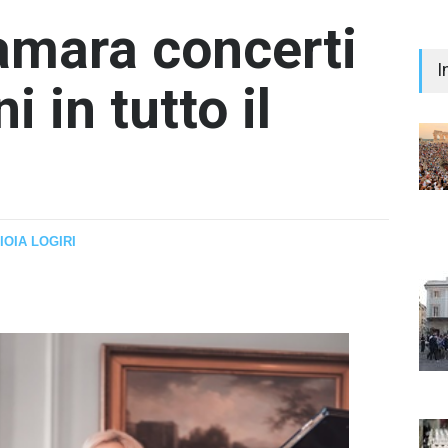
amara concerti
I
 in tutto il
"Il 
Prem
IOIA LOGIRI
Iann
- nes