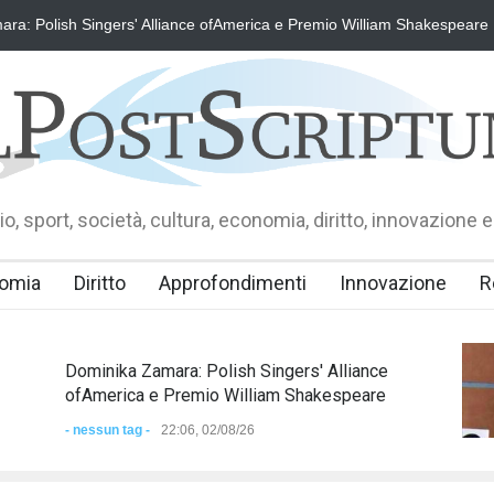
 di Fausto Angelo Coppi" il Premio Internazionale, dedicato a Giovanni I
o, sport, società, cultura, economia, diritto, innovazione e
omia
Diritto
Approfondimenti
Innovazione
R
Dominika Zamara: Polish Singers' Alliance
ofAmerica e Premio William Shakespeare
- nessun tag -
22:06, 02/08/26