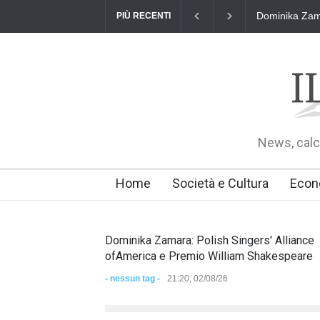
"Il Passaporto
PIÙ RECENTI
24 luglio 2026
News, calci
Home
Società e Cultura
Econ
Dominika Zamara: Polish Singers' Alliance
ofAmerica e Premio William Shakespeare
- nessun tag -
21:20, 02/08/26