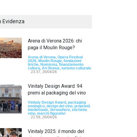
n Evidenza
Arena di Verona 2026: chi
paga il Moulin Rouge?
Arena di Verona, Opera Festival
2026, Moulin Rouge, fondazioni
liriche, Nomisma, finanziamento
Passaporto di Fausto Angelo Coppi" il
cultura, Art Bonus, turismo culturale
io Internazionale, dedicato a Giovanni
23:37, 26/04/26
elli
Vinitaly Design Award: 94
sun tag -
23:24, 24/07/26
premi al packaging del vino
RIMINI, PRIMO
TEMA "IO TI OD
Vinitaly Design Award, packaging
enologico, design del vino, proprietà
DALLE DONNE"
intellettuale, Veronafiere, etichette
vino, marchi figurativi
21:59, 26/04/26
- nessun tag -
19:44
Vinitaly 2025: il mondo del