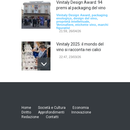
Vinitaly Design Award: 94
premi al packaging del vino
Vinitaly Design Award, packaging
enologico, design del vino,
proprietà intellettuale,
Veronafiere, etichette vino, marchi
figurativi
21:59, 26/04/26
Vinitaly 2025: il mondo del
vino si racconta nei calici
22:47, 23/03/26
Model Expo Italy 2025 a
Verona: la ventesima
edizione della grande fiera
del modellismo
21:25, 04/03/26
Home
Società e Cultura
Economia
Diritto
Approfondimenti
Innovazione
Redazione
Contatti
Verona Domani, aumenta il
radicamento sul territorio