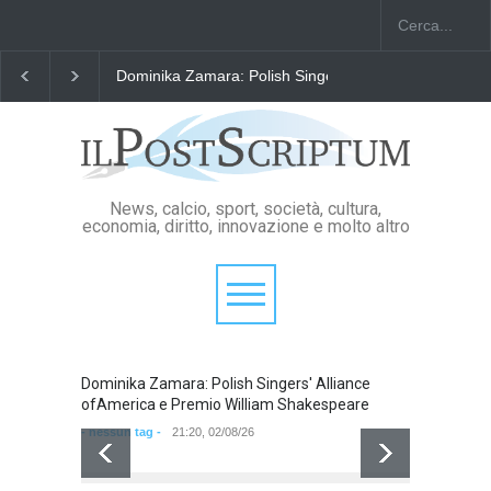
Dominika Zamara: Polish Singers' Alliance ofAmerica
News, calcio, sport, società, cultura,
economia, diritto, innovazione e molto altro
Dominika Zamara: Polish Singers' Alliance
Domini
ofAmerica e Premio William Shakespeare
ofAmer
- nessun tag -
21:20, 02/08/26
- nessun