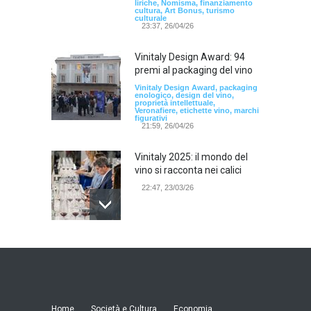
liriche, Nomisma, finanziamento
cultura, Art Bonus, turismo
culturale
23:37, 26/04/26
Vinitaly Design Award: 94
premi al packaging del vino
Vinitaly Design Award, packaging
enologico, design del vino,
proprietà intellettuale,
Veronafiere, etichette vino, marchi
figurativi
21:59, 26/04/26
Vinitaly 2025: il mondo del
vino si racconta nei calici
22:47, 23/03/26
Model Expo Italy 2025 a
Verona: la ventesima
edizione della grande fiera
del modellismo
21:25, 04/03/26
Home
Società e Cultura
Economia