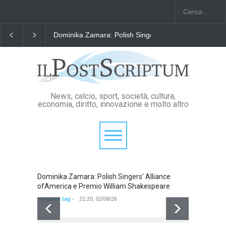
Dominika Zamara: Polish Singers' Alliance ofAmerica e
News, calcio, sport, società, cultura,
economia, diritto, innovazione e molto altro
Dominika Zamara: Polish Singers' Alliance
Domini
ofAmerica e Premio William Shakespeare
ofAmer
- nessun tag -
21:20, 02/08/26
- nessun