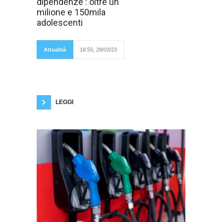
dipendenze : oltre un
dipendenze ecco
alcune stime :
milione e 150mila
sono oltre un
adolescenti
milione e
150mila gli
adolescenti in tutta
Italia, a rischio
Attualità
18:55, 28/03/23
dipendenze da
cibo;quasi 500mila
potrebbero avere una dipendenza da
videogiochi;100mila circa con tendenze
compatibili con il rischio di sviluppare una
dipendenza da Social Media.Troppo diffuso
LEGGI