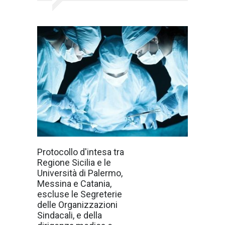
12 Marzo 2024,
Protocollo d'intesa tra
raggiunto il
Regione Sicilia e le
protocollo
d’intesa tra le
Università di Palermo,
Università di
Messina e Catania,
Palermo,
Messina e
escluse le Segreterie
Catania e la
delle Organizzazioni
Regione Sicilia,
in materia di
Sindacali, e della
programmazione