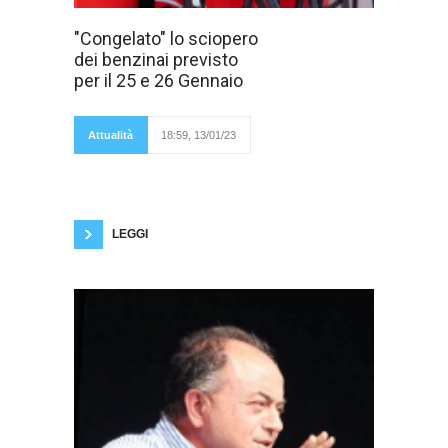
13 Gennaio
"Congelato" lo sciopero
2022, è
dei benzinai previsto
terminata la
riunione a
per il 25 e 26 Gennaio
Palazzo Chigi,
tra Governo e
associazioni di
categoria dei
Attualità
18:59, 13/01/23
benzinai, anche se
il confronto proseguirà in Sala Verde, con i
rappresentanti dei produttori di carburanti, e
delle reti di distribuzione. Per il momento è
congelato lo sciopero annunciato dai benzinai,
che era
LEGGI