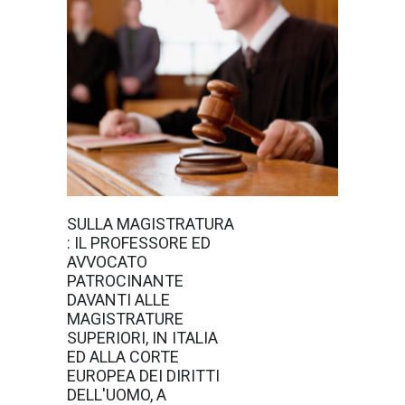
15 Gennaio
SULLA MAGISTRATURA
2022,
: IL PROFESSORE ED
apprendiamo da
un articolo
AVVOCATO
apparso sulla
PATROCINANTE
testata "Imola
Oggi" redatto
DAVANTI ALLE
appunto
MAGISTRATURE
dall'Ilutrissimo
Professore ed
SUPERIORI, IN ITALIA
Avvocato
ED ALLA CORTE
patrocinante
davanti alle
EUROPEA DEI DIRITTI
magistrature
DELL'UOMO, A
superiori, in Italia