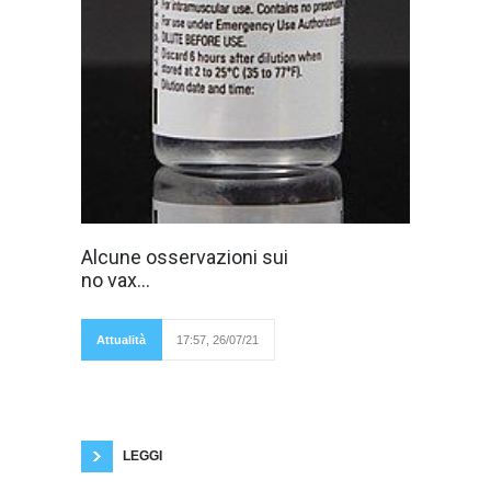
Andrew Jeremy
Alcune osservazioni sui
Wakefield è stato
no vax...
radiato dall'albo
dei medici. Non c'è
nessun legame tra
vaccini e autismo.
Attualità
17:57, 26/07/21
Il suo studio anni fa
era una truffa.
Citarlo a sproposito significa essere
antiscientifici. E poi essere autistici non è il
peggiore dei mali! Alcuni no vax in passato
hanno etichettato molto negativamente
LEGGI