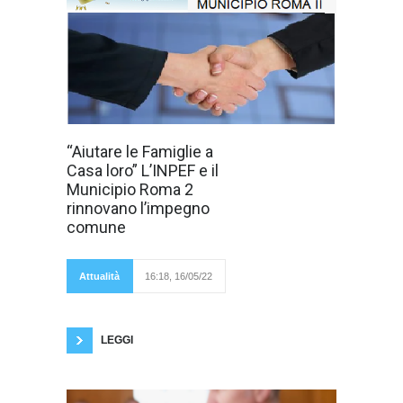
Roma 16 Maggio
“Aiutare le Famiglie a
2022, Mercoledì
Casa loro” L’INPEF e il
18 maggio sarà
rinnovato il
Municipio Roma 2
Protocollo
rinnovano l’impegno
d'Intesa tra
l’Istituto
comune
Nazionale di
Pedagogia
Familiare e il
Municipio Roma 2.
Attualità
16:18, 16/05/22
L’appuntamento è
alle ore 12 presso la Presidenza del Municipio
in via Tripoli 136. Il Documento, che ha
l’obiettivo di “Aiutare le famiglie a
LEGGI