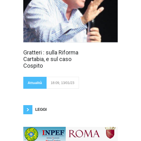
13 Gennaio 2023
Gratteri : sulla Riforma
il Procuratore di
Cartabia, e sul caso
Catanzaro Nicola
Gratteri , durante
Cospito
un'intervista
rilasciata a "The
Breakfast Club su
Radio Capital", si è
Attualità
18:09, 13/01/23
espresso in merito
alla riforma Cartabia definendola : "un disastro
e si vede ogni giorno". "Non mi sembra questa
una risposta dello Stato alla questione
sicurezza, non è una norma
LEGGI