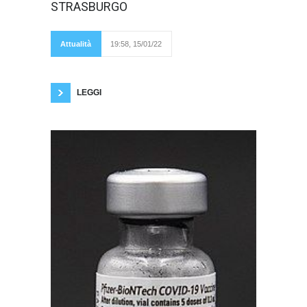
ed alla corte
STRASBURGO
Europea dei
diritti dell'uomo, a
Strasburgo
Augusto Sinagra,
Attualità
19:58, 15/01/22
delle seconda
dichiarazione fatta da un altro Procuratore, che
avrebbe perso anch'esso il telefonino.
LEGGI