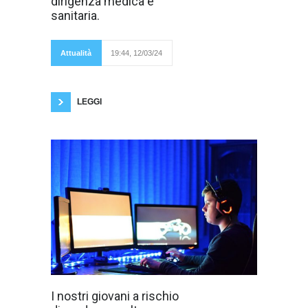
dirigenza medica e
sanitaria.
Escluse le
sanitaria.
Segreterie
Regionali delle
Organizzazioni
Sindacali della
Attualità
19:44, 12/03/24
dirigenza medica e
sanitaria della Regione Sicilia AAROI EMAC –
ANAAO ASSOMED – CIMO - FESMED –
FASSID - FVM
LEGGI
I nostri giovani a
I nostri giovani a rischio
rischio