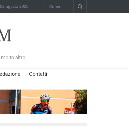
amara: Polish Singers' Alliance ofAmerica e Premio William Shakespea
02 agosto 2026
 molto altro
edazione
Contatti