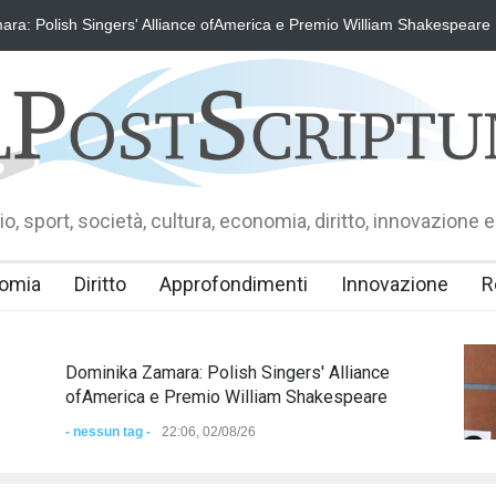
ngers' Alliance ofAmerica e Premio William Shakespeare
Dominika Z
o, sport, società, cultura, economia, diritto, innovazione e
omia
Diritto
Approfondimenti
Innovazione
R
Dominika Zamara: Polish Singers' Alliance
ofAmerica e Premio William Shakespeare
- nessun tag -
22:06, 02/08/26