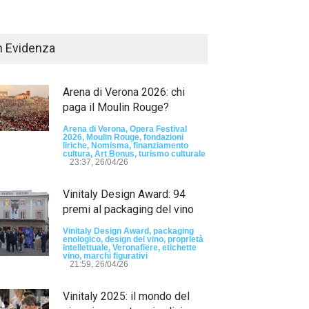
n Evidenza
Arena di Verona 2026: chi
paga il Moulin Rouge?
Arena di Verona, Opera Festival
2026, Moulin Rouge, fondazioni
liriche, Nomisma, finanziamento
Passaporto di Fausto Angelo Coppi" il
cultura, Art Bonus, turismo culturale
io Internazionale, dedicato a Giovanni
23:37, 26/04/26
elli
Vinitaly Design Award: 94
sun tag -
23:24, 24/07/26
premi al packaging del vino
RIMINI, PRIMO
TEMA "IO TI OD
Vinitaly Design Award, packaging
enologico, design del vino, proprietà
DALLE DONNE"
intellettuale, Veronafiere, etichette
vino, marchi figurativi
21:59, 26/04/26
- nessun tag -
19:44
Vinitaly 2025: il mondo del