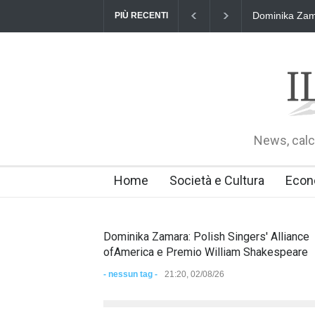
Dominika Zamara: Polish Si
PIÙ RECENTI
News, calci
Home
Società e Cultura
Econ
Dominika Zamara: Polish Singers' Alliance
ofAmerica e Premio William Shakespeare
- nessun tag -
21:20, 02/08/26