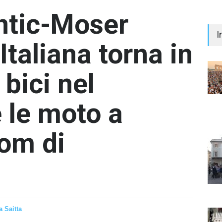
ntic-Moser
I
Italiana torna in
 bici nel
 le moto a
"Il 
Prem
Iann
om di
- nes
 Saitta