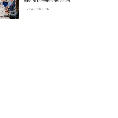
vino si racconta nei calici
22:47, 23/03/26
Model Expo Italy 2025 a
Verona: la ventesima edizione
della grande fiera del
modellismo
21:25, 04/03/26
Verona Domani, aumenta il
radicamento sul territorio
provinciale
Cronaca Locale: Veneto e Verona
23:19, 27/06/23
In Memoria di Albino Perolo:
L'Uomo che ha reso possibile
il Parco delle Mura di Verona