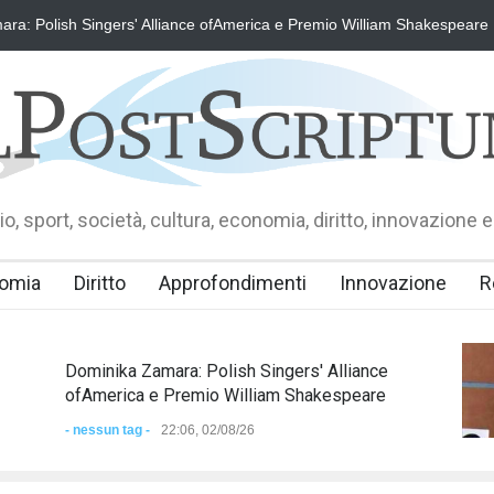
ra: Polish Singers' Alliance ofAmerica e Premio William Shakespeare
o, sport, società, cultura, economia, diritto, innovazione e
omia
Diritto
Approfondimenti
Innovazione
R
Dominika Zamara: Polish Singers' Alliance
ofAmerica e Premio William Shakespeare
- nessun tag -
22:06, 02/08/26