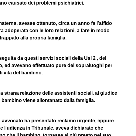
no causato dei problemi psichiatrici.
terna, avesse ottenuto, circa un anno fa l'affido
era adoperata con le loro relazioni, a fare in modo
rappato alla propria famiglia.
eguita da questi servizi sociali della Usl 2 , del
 ed avevano effettuato pure dei sopraluoghi per
di vita del bambino.
a strana relazione delle assistenti sociali, al giudice
l bambino viene allontanato dalla famiglia.
uo avvocato ha presentato reclamo urgente, eppure
nte l'udienza in Tribunale, aveva dichiarato che
o che il bambino, tornasse al più presto nel suo