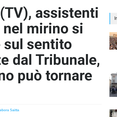
(TV), assistenti
I
 nel mirino si
sul sentito
te dal Tribunale,
"Il 
Prem
Iann
ino può tornare
- nes
.
ebora Saitta