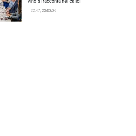
vino si racconta nei calici
22:47, 23/03/26
Model Expo Italy 2025 a
Verona: la ventesima edizione
della grande fiera del
modellismo
21:25, 04/03/26
Verona Domani, aumenta il
radicamento sul territorio
provinciale
Cronaca Locale: Veneto e Verona
23:19, 27/06/23
In Memoria di Albino Perolo:
L'Uomo che ha reso possibile
il Parco delle Mura di Verona