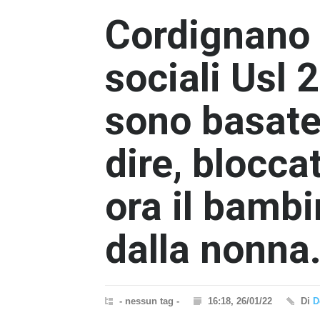
Cordignano 
sociali Usl 2
sono basate 
dire, blocca
ora il bamb
dalla nonna
- nessun tag -
16:18, 26/01/22
Di
D