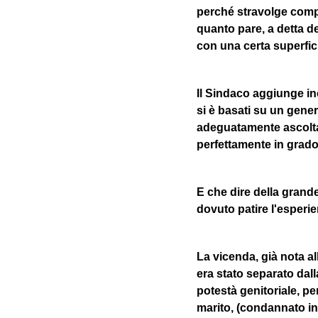
perché stravolge compl
quanto pare, a detta 
con una certa superfici
Il Sindaco aggiunge ino
si è basati su un gener
adeguatamente ascolta
perfettamente in grado
E che dire della grand
dovuto patire l'esperi
La vicenda, già nota a
era stato separato dal
potestà genitoriale, pe
marito, (condannato in