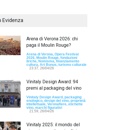
n Evidenza
Arena di Verona 2026: chi
paga il Moulin Rouge?
Arena di Verona, Opera Festival
2026, Moulin Rouge, fondazioni
liriche, Nomisma, finanziamento
Passaporto di Fausto Angelo Coppi" il
cultura, Art Bonus, turismo culturale
io Internazionale, dedicato a Giovanni
23:37, 26/04/26
elli
Vinitaly Design Award: 94
sun tag -
23:24, 24/07/26
premi al packaging del vino
RIMINI, PRIMO
TEMA "IO TI OD
Vinitaly Design Award, packaging
enologico, design del vino, proprietà
DALLE DONNE"
intellettuale, Veronafiere, etichette
vino, marchi figurativi
21:59, 26/04/26
- nessun tag -
19:44
Vinitaly 2025: il mondo del