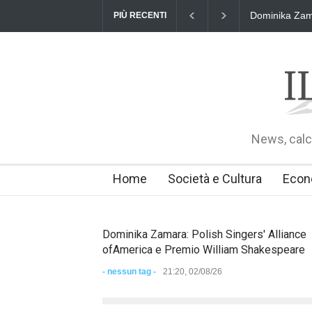
Dominika Zama
PIÙ RECENTI
News, calci
Home
Società e Cultura
Econ
Dominika Zamara: Polish Singers' Alliance
ofAmerica e Premio William Shakespeare
- nessun tag -
21:20, 02/08/26