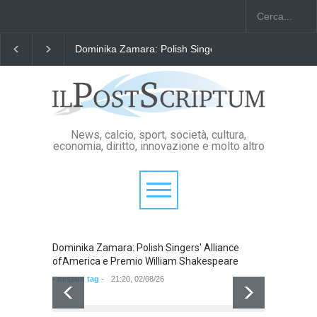
Dominika Zamara: Polish Singers' Alliance ofAmerica
News, calcio, sport, società, cultura,
economia, diritto, innovazione e molto altro
Dominika Zamara: Polish Singers' Alliance
Domini
ofAmerica e Premio William Shakespeare
ofAmer
- nessun tag -
21:20, 02/08/26
- nessun