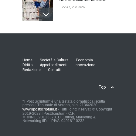
22:47, 23/03/26
Model Expo Italy 2025 a
Verona: la ventesima
edizione della grande fiera
del modellismo
21:25, 04/03/26
Home
Società e Cultura
Economia
Diritto
Approfondimenti
Innovazione
Redazione
Contatti
Verona Domani, aumenta il
radicamento sul territorio
provinciale
Top
Cronaca Locale: Veneto e Verona
23:19, 27/06/23
"Il Post Scriptum" è una testata giornalistica iscritta
presso il Tribunale di Verona, al n. 2136/2020 -
www.ilpostscriptum.it
- Tutti i diritti riservati © Copyright
In Memoria di Albino Perolo:
2019-2023 ilPostScriptum - C.F.
MRNNCL90E23L781D. Editing, Marketing &
L'Uomo che ha reso
Networking ilPs - P.IVA: 04918110232
possibile il Parco delle Mura
di Verona