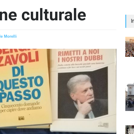
one culturale
I
e Morelli
"Il 
Prem
Iann
- nes