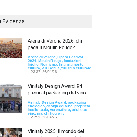
n Evidenza
Arena di Verona 2026: chi
paga il Moulin Rouge?
Arena di Verona, Opera Festival
2026, Moulin Rouge, fondazioni
liriche, Nomisma, finanziamento
Passaporto di Fausto Angelo Coppi" il
cultura, Art Bonus, turismo culturale
io Internazionale, dedicato a Giovanni
23:37, 26/04/26
elli
Vinitaly Design Award: 94
sun tag -
23:24, 24/07/26
premi al packaging del vino
RIMINI, PRIMO
TEMA "IO TI OD
Vinitaly Design Award, packaging
enologico, design del vino, proprietà
DALLE DONNE"
intellettuale, Veronafiere, etichette
vino, marchi figurativi
21:59, 26/04/26
- nessun tag -
19:44
Vinitaly 2025: il mondo del