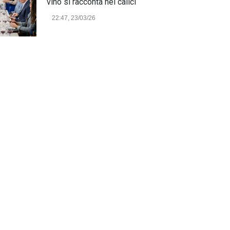
vino si racconta nei calici
22:47, 23/03/26
Model Expo Italy 2025 a
Verona: la ventesima edizione
della grande fiera del
modellismo
21:25, 04/03/26
Verona Domani, aumenta il
radicamento sul territorio
provinciale
Cronaca Locale: Veneto e Verona
23:19, 27/06/23
In Memoria di Albino Perolo:
L'Uomo che ha reso possibile
il Parco delle Mura di Verona