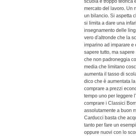
scuola è troppo teorica 
mercato del lavoro. Un
un bilancio. Si aspetta
si limita a dare una inf
insegnamento delle lingu
vero d'altronde che la sc
imparino ad imparare e
sapere tutto, ma sapere
che non padroneggia co
media che limitano cosc
aumenta il tasso di scol
dico che è aumentata la 
comprare a prezzi econom
tempo uno per leggere l
comprare i Classici Bom
assolutamente a buon me
Carducci basta che acq
tanto per fare un esempi
oppure nuovi con lo scon