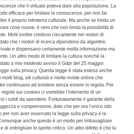
scenze che il virtuale poteva dare alla popolazione. La
modo efficace per limitare le conoscenze, per non far
ltre il proprio retroterra culturale. Ma anche se limita un
rare cose nuove, è vero che non limita la possibilità di
te. Molti inoltre credono ciecamente nei motori di
dato che i motori di ricerca dipendono da algoritmi,
private e dispensano certamente molta informazione ma
nto. Un altro modo di limitare la cultura nonché la
 stato a mio modesto avviso il Gdpr del 25 maggio
egge sulla privacy. Questa legge è stata estesa anche
o molti blog, siti culturali e molte riviste online che
tre continuano ad esistere senza essere in regola. Per
 regole sui cookies ci vorrebbe l'intervento di un
no i soldi da spendere. Fortunatamente il garante della
aggezza e comprensione, dato che per ora l'unico sito
o per non aver osservato la legge sulla privacy è la
 Comunque anche questo è un modo per imbavagliare
e di imbrigliare lo spirito critico. Un altro difetto è che la