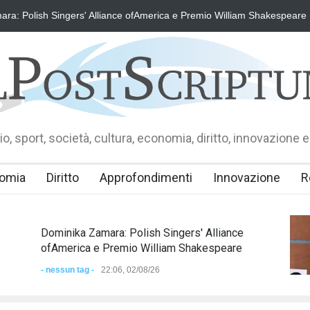
ra: Polish Singers' Alliance ofAmerica e Premio William Shakespeare
o, sport, società, cultura, economia, diritto, innovazione e
omia
Diritto
Approfondimenti
Innovazione
R
Dominika Zamara: Polish Singers' Alliance
ofAmerica e Premio William Shakespeare
- nessun tag -
22:06, 02/08/26