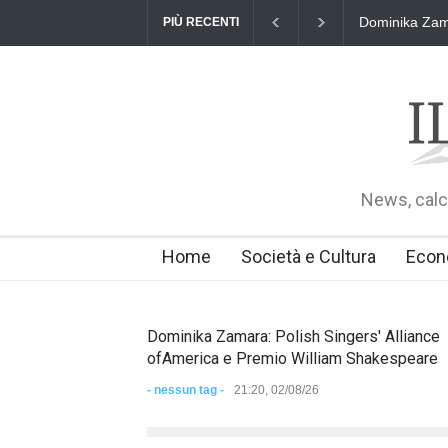
Dominika Zama
PIÙ RECENTI
News, calci
Home
Società e Cultura
Econ
Dominika Zamara: Polish Singers' Alliance
ofAmerica e Premio William Shakespeare
- nessun tag -
21:20, 02/08/26