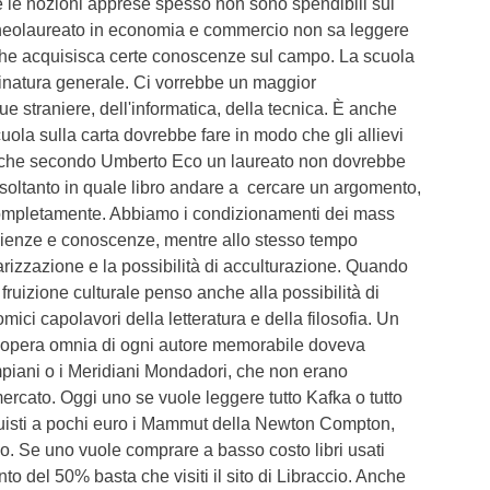
e le nozioni apprese spesso non sono spendibili sul
 neolaureato in economia e commercio non sa leggere
 che acquisisca certe conoscenze sul campo. La scuola
arinatura generale. Ci vorrebbe un maggior
e straniere, dell'informatica, della tecnica. È anche
uola sulla carta dovrebbe fare in modo che gli allievi
 che secondo Umberto Eco un laureato non dovrebbe
 soltanto in quale libro andare a cercare un argomento,
mpletamente. Abbiamo i condizionamenti dei mass
ienze e conoscenze, mentre allo stesso tempo
arizzazione e la possibilità di acculturazione. Quando
fruizione culturale penso anche alla possibilità di
ici capolavori della letteratura e della filosofia. Un
'opera omnia di ogni autore memorabile doveva
piani o i Meridiani Mondadori, che non erano
rcato. Oggi uno se vuole leggere tutto Kafka o tutto
uisti a pochi euro i Mammut della Newton Compton,
o. Se uno vuole comprare a basso costo libri usati
to del 50% basta che visiti il sito di Libraccio. Anche