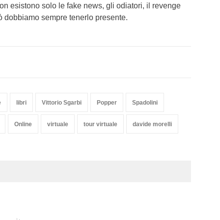
n esistono solo le fake news, gli odiatori, il revenge
ciò dobbiamo sempre tenerlo presente.
e
libri
Vittorio Sgarbi
Popper
Spadolini
Online
virtuale
tour virtuale
davide morelli