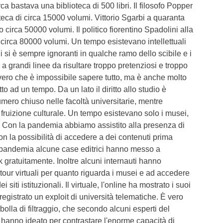
ca bastava una biblioteca di 500 libri. Il filosofo Popper
eca di circa 15000 volumi. Vittorio Sgarbi a quaranta
o circa 50000 volumi. Il politico fiorentino Spadolini alla
o circa 80000 volumi. Un tempo esistevano intellettuali
 si è sempre ignoranti in qualche ramo dello scibile e i
ì a grandi linee da risultare troppo pretenziosi e troppo
vero che è impossibile sapere tutto, ma è anche molto
to ad un tempo. Da un lato il diritto allo studio è
mero chiuso nelle facoltà universitarie, mentre
a fruizione culturale. Un tempo esistevano solo i musei,
a. Con la pandemia abbiamo assistito alla presenza di
on la possibilità di accedere a dei contenuti prima
 pandemia alcune case editrici hanno messo a
 gratuitamente. Inoltre alcuni internauti hanno
 tour virtuali per quanto riguarda i musei e ad accedere
i siti istituzionali. Il virtuale, l'online ha mostrato i suoi
egistrato un exploit di università telematiche. È vero
 bolla di filtraggio, che secondo alcuni esperti del
à hanno ideato per contrastare l'enorme capacità di