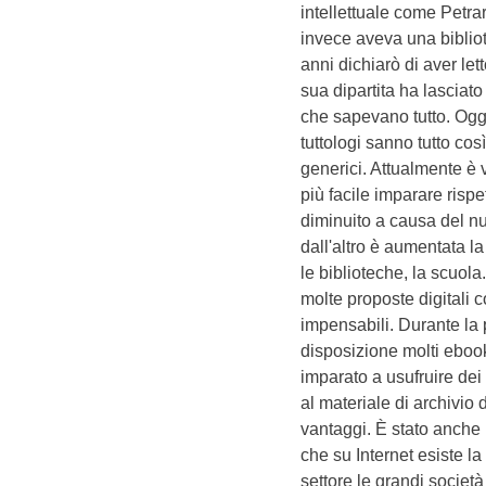
intellettuale come Petrar
invece aveva una bibliot
anni dichiarò di aver lett
sua dipartita ha lasciat
che sapevano tutto. Oggi
tuttologi sanno tutto cos
generici. Attualmente è 
più facile imparare rispet
diminuito a causa del nu
dall'altro è aumentata l
le biblioteche, la scuol
molte proposte digitali c
impensabili. Durante la
disposizione molti ebook
imparato a usufruire dei
al materiale di archivio de
vantaggi. È stato anche r
che su Internet esiste la
settore le grandi societ