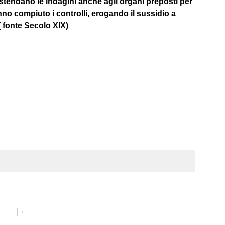
 estendano le indagini anche agli organi preposti per
nno compiuto i controlli, erogando il sussidio a
 ( fonte Secolo XIX)