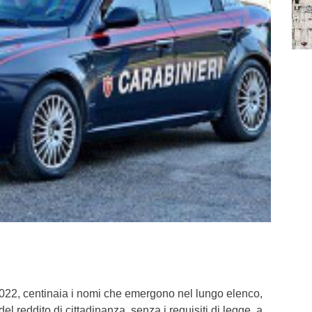
2, centinaia i nomi che emergono nel lungo elenco,
el reddito di cittadinanza, senza i requisiti di legge, a