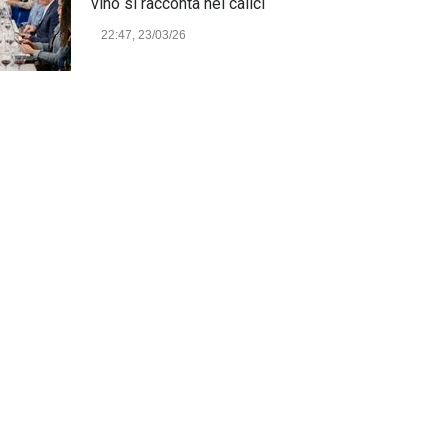
vino si racconta nei calici
22:47, 23/03/26
Model Expo Italy 2025 a
Verona: la ventesima edizione
della grande fiera del
modellismo
21:25, 04/03/26
Verona Domani, aumenta il
radicamento sul territorio
provinciale
Cronaca Locale: Veneto e Verona
23:19, 27/06/23
In Memoria di Albino Perolo:
L'Uomo che ha reso possibile
il Parco delle Mura di Verona