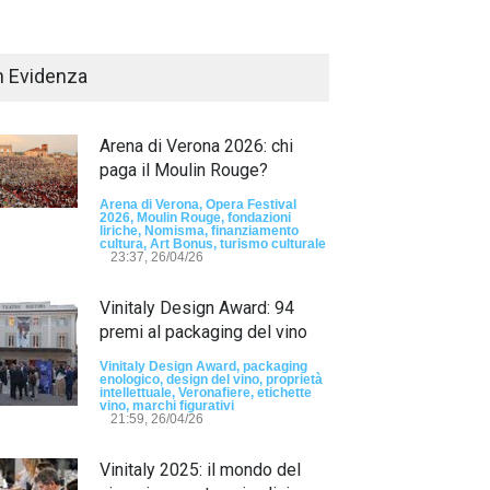
n Evidenza
Arena di Verona 2026: chi
paga il Moulin Rouge?
Arena di Verona, Opera Festival
2026, Moulin Rouge, fondazioni
liriche, Nomisma, finanziamento
Passaporto di Fausto Angelo Coppi" il
cultura, Art Bonus, turismo culturale
io Internazionale, dedicato a Giovanni
23:37, 26/04/26
elli
Vinitaly Design Award: 94
sun tag -
23:24, 24/07/26
premi al packaging del vino
RIMINI, PRIMO
TEMA "IO TI OD
Vinitaly Design Award, packaging
enologico, design del vino, proprietà
DALLE DONNE"
intellettuale, Veronafiere, etichette
vino, marchi figurativi
21:59, 26/04/26
- nessun tag -
19:44
Vinitaly 2025: il mondo del