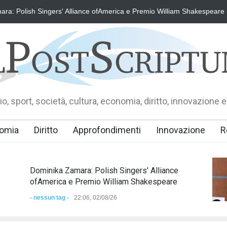
ra: Polish Singers' Alliance ofAmerica e Premio William Shakespeare
o, sport, società, cultura, economia, diritto, innovazione e
omia
Diritto
Approfondimenti
Innovazione
R
Dominika Zamara: Polish Singers' Alliance
ofAmerica e Premio William Shakespeare
- nessun tag -
22:06, 02/08/26