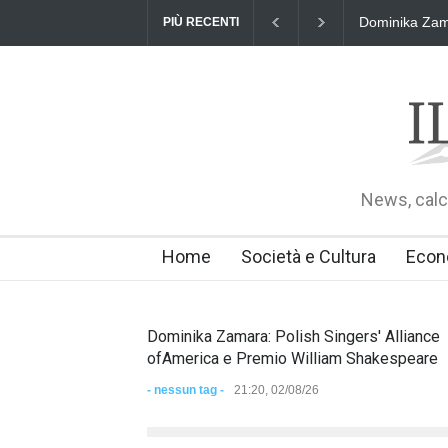
Dominika Zama
PIÙ RECENTI
News, calci
Home
Società e Cultura
Econ
Dominika Zamara: Polish Singers' Alliance
ofAmerica e Premio William Shakespeare
- nessun tag -
21:20, 02/08/26