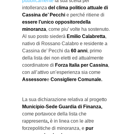
pubblicamente
la sua scelta per
intolleranza
del clima politico attuale di
Cassina de’ Pecchi
e perché ritiene di
essere l’unico oppositoredella
minoranza
, come piu’ volte ha sostenuto.
Al suo posto siederà
Emilio Calabretta
,
nativo di Rossano Calabro e residente a
Cassina de’ Pecchi da
60 anni
, primo
della lista dei non eletti ed attualmente
coordinatore di
Forza Italia per Cassina
,
con all’attivo un’esperienza sia come
Assessore
e
Consigliere Comunale.
La sua dichiarazione relativa al progetto
Municipio-Sede Guardia di Finanza,
come portavoce della lista che
rappresenta
,
è in linea con le altre
forzepolitiche di minoranza, e
pur