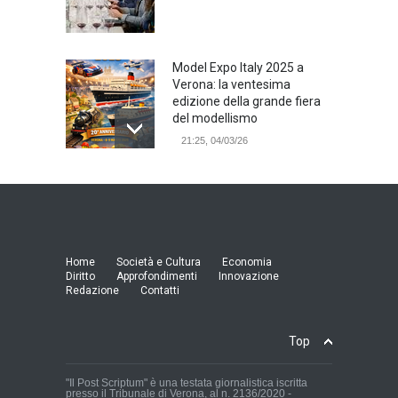
Model Expo Italy 2025 a
Verona: la ventesima
edizione della grande fiera
del modellismo
21:25, 04/03/26
Verona Domani, aumenta il
radicamento sul territorio
provinciale
Cronaca Locale: Veneto e Verona
23:19, 27/06/23
Home
Società e Cultura
Economia
Diritto
Approfondimenti
Innovazione
Redazione
Contatti
In Memoria di Albino Perolo:
L'Uomo che ha reso
possibile il Parco delle Mura
Top
di Verona
Cronaca Locale: Veneto e Verona
23:01, 27/06/23
"Il Post Scriptum" è una testata giornalistica iscritta
presso il Tribunale di Verona, al n. 2136/2020 -