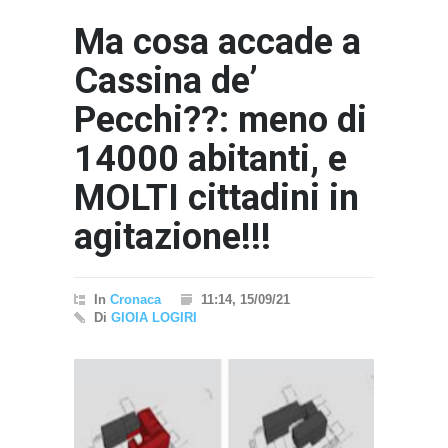
Ma cosa accade a
Cassina de’
Pecchi??: meno di
14000 abitanti, e
MOLTI cittadini in
"Il Pas
Interna
agitazione!!!
- nessun
In
Cronaca
11:14, 15/09/21
Di
GIOIA LOGIRI