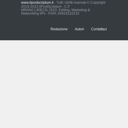
www.ilpostscriptum.it
- Tutti i diritti riservati © Copyright
2019-2023 ilPostScriptum - C.F.
Arena di Verona 2026: chi
MRNNCL90E23L781D. Editing, Marketing &
paga il Moulin Rouge?
Networking ilPs - P.IVA: 04918110232
Arena di Verona, Opera Festival
2026, Moulin Rouge, fondazioni
liriche, Nomisma, finanziamento
Redazione
Autori
Contattaci
cultura, Art Bonus, turismo
culturale
23:37, 26/04/26