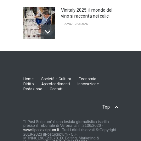
Vinitaly 2025: il mondo del
vino si racconta nei calici
22:47, 23/03/26
Model Expo Italy 2025 a
Verona: la ventesima
edizione della grande fiera
del modellismo
21:25, 04/03/26
Home
Società e Cultura
Economia
Diritto
Approfondimenti
Innovazione
Redazione
Contatti
Verona Domani, aumenta il
radicamento sul territorio
provinciale
Top
Cronaca Locale: Veneto e Verona
23:19, 27/06/23
"Il Post Scriptum" è una testata giornalistica iscritta
presso il Tribunale di Verona, al n. 2136/2020 -
www.ilpostscriptum.it
- Tutti i diritti riservati © Copyright
In Memoria di Albino Perolo:
2019-2023 ilPostScriptum - C.F.
MRNNCL90E23L781D. Editing, Marketing &
L'Uomo che ha reso