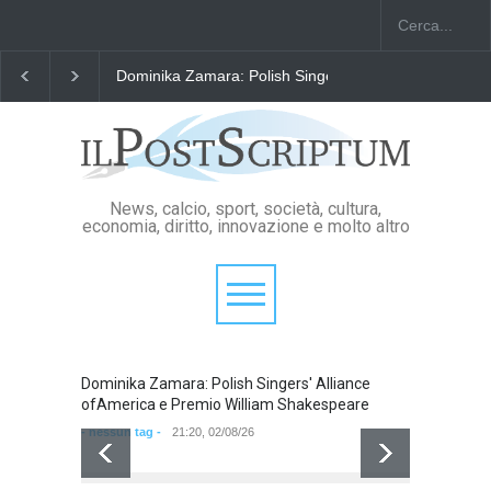
Dominika Zamara: Polish Singers' Alliance ofAmerica
News, calcio, sport, società, cultura,
economia, diritto, innovazione e molto altro
Dominika Zamara: Polish Singers' Alliance
Domini
ofAmerica e Premio William Shakespeare
ofAmer
- nessun tag -
21:20, 02/08/26
- nessun