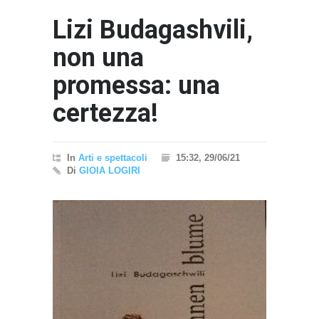
Lizi Budagashvili,
non una
promessa: una
certezza!
In
Arti e spettacoli
15:32, 29/06/21
Di
GIOIA LOGIRI