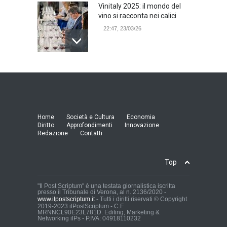
Vinitaly 2025: il mondo del
vino si racconta nei calici
22:47, 23/03/26
Model Expo Italy 2025 a
Verona: la ventesima
edizione della grande fiera
del modellismo
21:25, 04/03/26
Home
Società e Cultura
Economia
Diritto
Approfondimenti
Innovazione
Redazione
Contatti
Verona Domani, aumenta il
radicamento sul territorio
provinciale
Top
Cronaca Locale: Veneto e Verona
23:19, 27/06/23
"Il Post Scriptum" è una testata giornalistica iscritta
presso il Tribunale di Verona, al n. 2136/2020 -
www.ilpostscriptum.it
- Tutti i diritti riservati © Copyright
In Memoria di Albino Perolo:
2019-2023 ilPostScriptum - C.F.
MRNNCL90E23L781D. Editing, Marketing &
L'Uomo che ha reso
Networking ilPs - P.IVA: 04918110232
possibile il Parco delle Mura