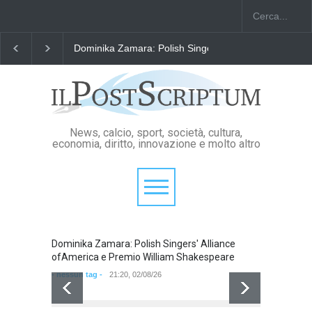
America e Premio William Shakespeare
"Il Passaporto di Fausto Angel
News, calcio, sport, società, cultura,
economia, diritto, innovazione e molto altro
Dominika Zamara: Polish Singers' Alliance
Domini
ofAmerica e Premio William Shakespeare
ofAmer
- nessun tag -
21:20, 02/08/26
- nessun