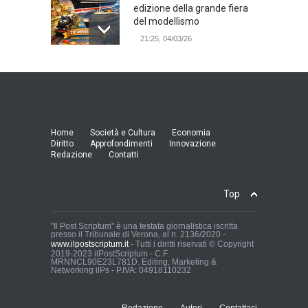
edizione della grande fiera
del modellismo
21:25, 04/03/26
Verona Domani, aumenta il
radicamento sul territorio
provinciale
Cronaca Locale: Veneto e Verona
23:19, 27/06/23
Home
Società e Cultura
Economia
Diritto
Approfondimenti
Innovazione
Redazione
Contatti
In Memoria di Albino Perolo:
L'Uomo che ha reso
possibile il Parco delle Mura
Top
di Verona
Cronaca Locale: Veneto e Verona
23:01, 27/06/23
"Il Post Scriptum" è una testata giornalistica iscritta
presso il Tribunale di Verona, al n. 2136/2020 -
www.ilpostscriptum.it
- Tutti i diritti riservati © Copyright
2019-2023 ilPostScriptum - C.F.
Arena di Verona 2026: chi
MRNNCL90E23L781D. Editing, Marketing &
paga il Moulin Rouge?
Networking ilPs - P.IVA: 04918110232
Arena di Verona, Opera Festival
2026, Moulin Rouge, fondazioni
liriche, Nomisma, finanziamento