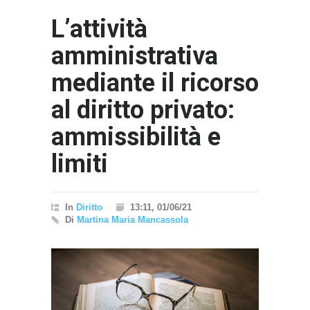
L’attività
amministrativa
mediante il ricorso
al diritto privato:
ammissibilità e
"Il Pas
Interna
limiti
- nessun
In
Diritto
13:11, 01/06/21
Di
Martina Maria Mancassola