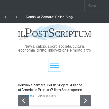
Dominika Zamara: Polish Singers' Alliance ofAmerica e Prem
News, calcio, sport, società, cultura,
economia, diritto, innovazione e molto altro
Dominika Zamara: Polish Singers' Alliance
Domini
ofAmerica e Premio William Shakespeare
ofAmer
- nessun tag -
21:20, 02/08/26
- nessun