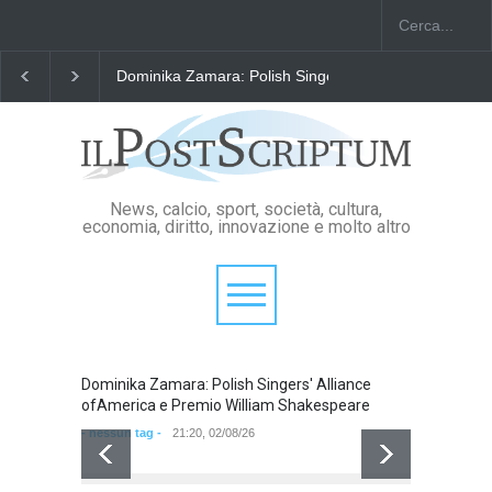
Dominika Zamara: Polish Singers' Alliance ofAmerica
News, calcio, sport, società, cultura,
economia, diritto, innovazione e molto altro
Dominika Zamara: Polish Singers' Alliance
Domini
ofAmerica e Premio William Shakespeare
ofAmer
- nessun tag -
21:20, 02/08/26
- nessun