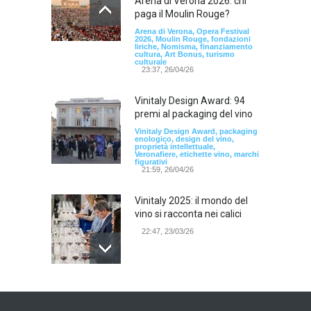
Arena di Verona 2026: chi
paga il Moulin Rouge?
Arena di Verona, Opera Festival
2026, Moulin Rouge, fondazioni
liriche, Nomisma, finanziamento
cultura, Art Bonus, turismo
culturale
23:37, 26/04/26
Vinitaly Design Award: 94
premi al packaging del vino
Vinitaly Design Award, packaging
enologico, design del vino,
proprietà intellettuale,
Veronafiere, etichette vino, marchi
figurativi
21:59, 26/04/26
Vinitaly 2025: il mondo del
vino si racconta nei calici
22:47, 23/03/26
Model Expo Italy 2025 a
Verona: la ventesima