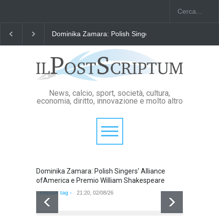
a e Premio William Shakespeare
"Il Passaporto di Fausto Angelo Coppi
News, calcio, sport, società, cultura,
economia, diritto, innovazione e molto altro
Dominika Zamara: Polish Singers' Alliance
Domini
ofAmerica e Premio William Shakespeare
ofAmer
- nessun tag -
21:20, 02/08/26
- nessun