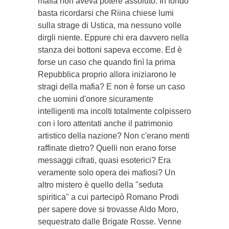
mafia non aveva potere assoluto. In fondo
basta ricordarsi che Riina chiese lumi
sulla strage di Ustica, ma nessuno volle
dirgli niente. Eppure chi era davvero nella
stanza dei bottoni sapeva eccome. Ed è
forse un caso che quando finì la prima
Repubblica proprio allora iniziarono le
stragi della mafia? E non è forse un caso
che uomini d'onore sicuramente
intelligenti ma incolti totalmente colpissero
con i loro attentati anche il patrimonio
artistico della nazione? Non c'erano menti
raffinate dietro? Quelli non erano forse
messaggi cifrati, quasi esoterici? Era
veramente solo opera dei mafiosi? Un
altro mistero è quello della "seduta
spiritica" a cui partecipò Romano Prodi
per sapere dove si trovasse Aldo Moro,
sequestrato dalle Brigate Rosse. Venne