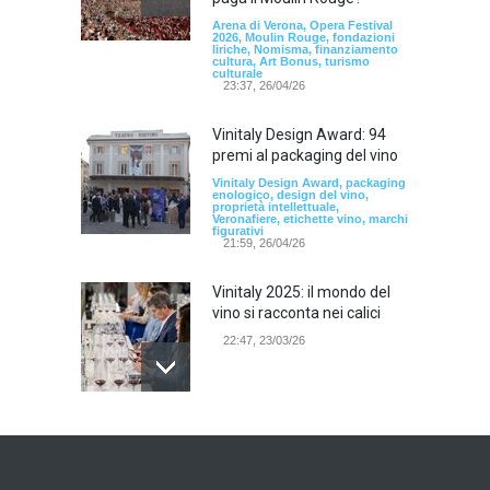
Arena di Verona, Opera Festival
2026, Moulin Rouge, fondazioni
liriche, Nomisma, finanziamento
cultura, Art Bonus, turismo
culturale
23:37, 26/04/26
Vinitaly Design Award: 94
premi al packaging del vino
Vinitaly Design Award, packaging
enologico, design del vino,
proprietà intellettuale,
Veronafiere, etichette vino, marchi
figurativi
21:59, 26/04/26
Vinitaly 2025: il mondo del
vino si racconta nei calici
22:47, 23/03/26
Model Expo Italy 2025 a
Verona: la ventesima
edizione della grande fiera