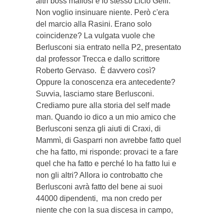
altri boss mafiosi e lo stesso Licio Gelli.
Non voglio insinuare niente. Però c'era
del marcio alla Rasini. Erano solo
coincidenze? La vulgata vuole che
Berlusconi sia entrato nella P2, presentato
dal professor Trecca e dallo scrittore
Roberto Gervaso. È davvero così?
Oppure la conoscenza era antecedente?
Suvvia, lasciamo stare Berlusconi.
Crediamo pure alla storia del self made
man. Quando io dico a un mio amico che
Berlusconi senza gli aiuti di Craxi, di
Mammì, di Gasparri non avrebbe fatto quel
che ha fatto, mi risponde: provaci te a fare
quel che ha fatto e perché lo ha fatto lui e
non gli altri? Allora io controbatto che
Berlusconi avrà fatto del bene ai suoi
44000 dipendenti, ma non credo per
niente che con la sua discesa in campo,