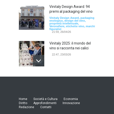
Vinitaly Design Award: 94
premi al packaging del vino
Vinitaly Design Award, packaging
enologico, design del vino,
proprietà intellettuale,
Veronafiere, etichette vino, marchi
figurativi
21:59, 26/04/26
Vinitaly 2025: il mondo del
vino si racconta nei calici
22:47, 23/03/26
Model Expo Italy 2025 a
Verona: la ventesima
edizione della grande fiera
del modellismo
21:25, 04/03/26
Home
Società e Cultura
Economia
Diritto
Approfondimenti
Innovazione
Redazione
Contatti
Verona Domani, aumenta il