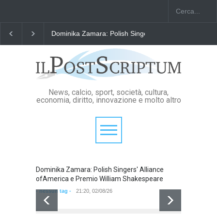
Dominika Zamara: Polish Singers' Alliance ofAmerica
News, calcio, sport, società, cultura,
economia, diritto, innovazione e molto altro
Dominika Zamara: Polish Singers' Alliance
Domini
ofAmerica e Premio William Shakespeare
ofAmer
- nessun tag -
21:20, 02/08/26
- nessun