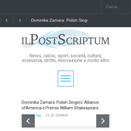
Dominika Zamara: Polish Singers' Alliance ofAmerica
News, calcio, sport, società, cultura,
economia, diritto, innovazione e molto altro
Dominika Zamara: Polish Singers' Alliance
Domini
ofAmerica e Premio William Shakespeare
ofAmer
- nessun tag -
21:20, 02/08/26
- nessun