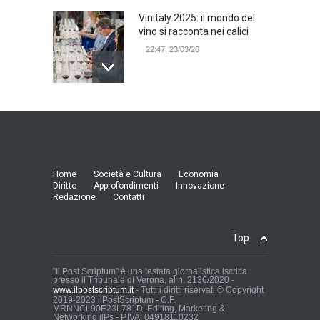
Vinitaly 2025: il mondo del
vino si racconta nei calici
22:47, 23/03/26
Model Expo Italy 2025 a
Verona: la ventesima
edizione della grande fiera
del modellismo
21:25, 04/03/26
Home
Società e Cultura
Economia
Diritto
Approfondimenti
Innovazione
Redazione
Contatti
Verona Domani, aumenta il
radicamento sul territorio
provinciale
Top
Cronaca Locale: Veneto e Verona
23:19, 27/06/23
"Il Post Scriptum" è una testata giornalistica iscritta
presso il Tribunale di Verona, al n. 2136/2020 -
www.ilpostscriptum.it
- Tutti i diritti riservati © Copyright
In Memoria di Albino Perolo:
2019-2023 ilPostScriptum - C.F.
MRNNCL90E23L781D. Editing, Marketing &
L'Uomo che ha reso
Networking ilPs - P.IVA: 04918110232