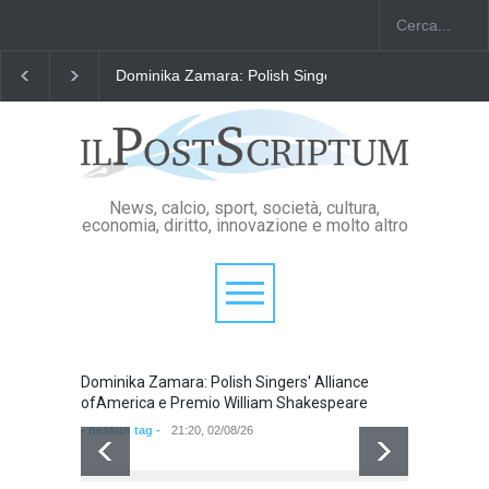
Dominika Zamara: Polish Singers' Alliance ofAmerica
News, calcio, sport, società, cultura,
economia, diritto, innovazione e molto altro
Dominika Zamara: Polish Singers' Alliance
Domini
ofAmerica e Premio William Shakespeare
ofAmer
- nessun tag -
21:20, 02/08/26
- nessun