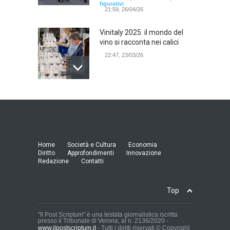
figurativi
21:59, 26/04/26
Vinitaly 2025: il mondo del
vino si racconta nei calici
22:47, 23/03/26
Model Expo Italy 2025 a
Verona: la ventesima
edizione della grande fiera
del modellismo
21:25, 04/03/26
Home
Società e Cultura
Economia
Diritto
Approfondimenti
Innovazione
Redazione
Contatti
Verona Domani, aumenta il
radicamento sul territorio
provinciale
Top
Cronaca Locale: Veneto e Verona
23:19, 27/06/23
"Il Post Scriptum" è una testata giornalistica iscritta
presso il Tribunale di Verona, al n. 2136/2020 -
www.ilpostscriptum.it
- Tutti i diritti riservati © Copyright