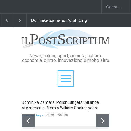
io William Shakespeare
"Il Passaporto di Fausto Angelo Coppi" il Prem
News, calcio, sport, società, cultura,
economia, diritto, innovazione e molto altro
Dominika Zamara: Polish Singers' Alliance
Domini
ofAmerica e Premio William Shakespeare
ofAmer
- nessun tag -
21:20, 02/08/26
- nessun