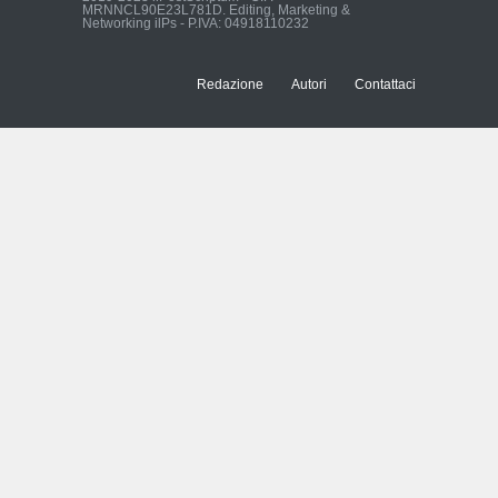
MRNNCL90E23L781D. Editing, Marketing &
L'Uomo che ha reso
Networking ilPs - P.IVA: 04918110232
possibile il Parco delle Mura
di Verona
Cronaca Locale: Veneto e Verona
Redazione
Autori
Contattaci
23:01, 27/06/23