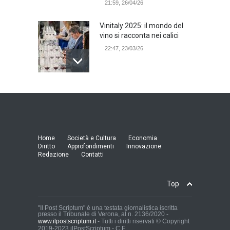
21:59, 26/04/26
Vinitaly 2025: il mondo del
vino si racconta nei calici
22:47, 23/03/26
Model Expo Italy 2025 a
Verona: la ventesima
edizione della grande fiera
del modellismo
21:25, 04/03/26
Home
Società e Cultura
Economia
Diritto
Approfondimenti
Innovazione
Redazione
Contatti
Verona Domani, aumenta il
radicamento sul territorio
provinciale
Top
Cronaca Locale: Veneto e Verona
23:19, 27/06/23
"Il Post Scriptum" è una testata giornalistica iscritta
presso il Tribunale di Verona, al n. 2136/2020 -
www.ilpostscriptum.it
- Tutti i diritti riservati © Copyright
In Memoria di Albino Perolo:
2019-2023 ilPostScriptum - C.F.