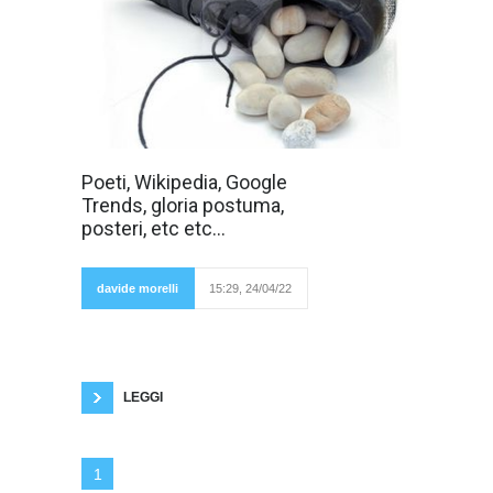
Il problema per
Poeti, Wikipedia, Google
molti autori è
Trends, gloria postuma,
come apparire
su Wikipedia per
posteri, etc etc...
avere presunti
benefici
editoriali, per
avere più
davide morelli
15:29, 24/04/22
visibilità
mediatica, per avere gloria postuma, una volta
morti. Ma il problema per i collaboratori di
Wikipedia è come frenare l'invasione di scrittori
e poeti, spesso presunti tali. La questione è
che
LEGGI
1