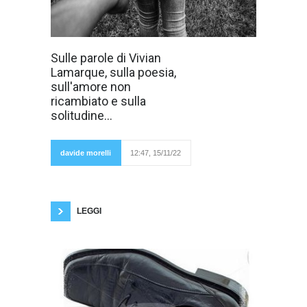
"Tra migliaia di
Sulle parole di Vivian
persone Sicure
Lamarque, sulla poesia,
per fedeltà Dagli
occhi come
sull'amore non
diamanti Che
ricambiato e sulla
strano, dovevo
cadere con te
solitudine...
Davvero
speravo in
qualcosa di
meglio. C'è
davide morelli
12:47, 15/11/22
che ho poca
fortuna in amore Non merito certe avventure
Da poco, da niente, da fine stagione…"
("Messaggio" di Alice, al secolo Carla Bissi) Ho
letto
LEGGI