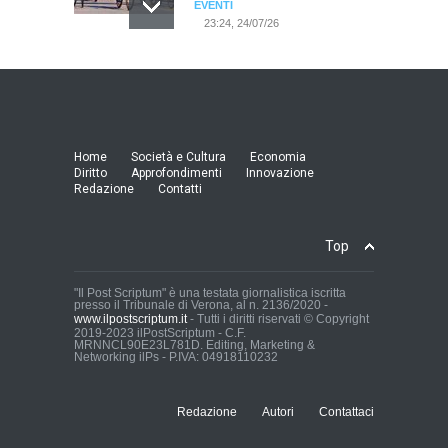
EVENTI
23:24, 24/07/26
RIMINI, PRIMO CONVEGNO
NAZIONALE SUL TEMA "IO
TI ODIO - STORIE DI UOMINI
ODIATI DALLE DONNE"
EVENTI
Home
Società e Cultura
Economia
19:44, 24/07/26
Diritto
Approfondimenti
Innovazione
Redazione
Contatti
Palermo, erogazione buoni
pasto al personale dirigente,
Top
accordo raggiunto tra
l'Azienda Ospedaliera “Villa
Sofia - Cervello” e le
"Il Post Scriptum" è una testata giornalistica iscritta
presso il Tribunale di Verona, al n. 2136/2020 -
organizzazioni sindacali
www.ilpostscriptum.it
- Tutti i diritti riservati © Copyright
della dirigenza sanitaria.
2019-2023 ilPostScriptum - C.F.
MRNNCL90E23L781D. Editing, Marketing &
CRONACA
Networking ilPs - P.IVA: 04918110232
19:35, 24/07/26
Redazione
Autori
Contattaci
Ernesto Campanelli: VITA E
IMPRESE DI UN