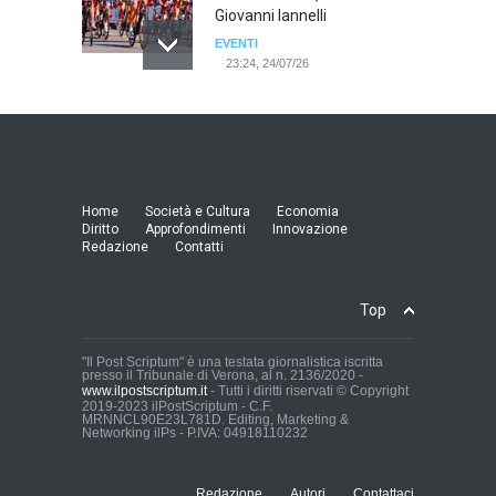
Giovanni Iannelli
EVENTI
23:24, 24/07/26
RIMINI, PRIMO CONVEGNO
NAZIONALE SUL TEMA "IO
TI ODIO - STORIE DI UOMINI
ODIATI DALLE DONNE"
EVENTI
Home
Società e Cultura
Economia
19:44, 24/07/26
Diritto
Approfondimenti
Innovazione
Redazione
Contatti
Palermo, erogazione buoni
pasto al personale dirigente,
Top
accordo raggiunto tra
l'Azienda Ospedaliera “Villa
Sofia - Cervello” e le
"Il Post Scriptum" è una testata giornalistica iscritta
presso il Tribunale di Verona, al n. 2136/2020 -
organizzazioni sindacali
www.ilpostscriptum.it
- Tutti i diritti riservati © Copyright
della dirigenza sanitaria.
2019-2023 ilPostScriptum - C.F.
MRNNCL90E23L781D. Editing, Marketing &
CRONACA
Networking ilPs - P.IVA: 04918110232
19:35, 24/07/26
Redazione
Autori
Contattaci