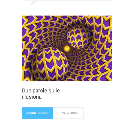
Scrivevano
Due parole sulle
Schopenhauer e
illusioni...
Leopardi che le
illusioni sono
necessarie e
che non si può
davide morelli
16:39, 28/08/23
vivere senza
di esse.
Schopenhauer considerava l'innamoramento
come la più grande illusione del genere umano
e lo riteneva un trucco della natura, un inganno