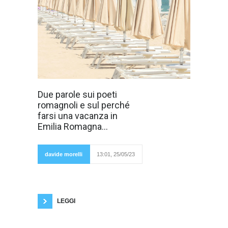
L'Emilia
Due parole sui poeti
Romagna è stata
romagnoli e sul perché
colpita molto
duramente
farsi una vacanza in
dall'alluvione. Ci
Emilia Romagna...
sono stati morti e
feriti oltre a
migliaia di
sfollati. C'è
davide morelli
13:01, 25/05/23
quasi
un'economia
in ginocchio, ma gli emiliani e i romagnoli si
sono subito rimboccati le maniche e siamo tutti
certi che non si perderanno d'animo. È stata
colpita una delle
LEGGI