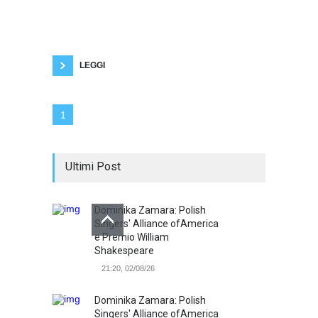
donna molto spesso da parte del compagno,
del marito o dell'ex (raramente da parte di uno
sconosciuto o di un conoscente). Negli ultimi
dieci anni sono circa 2000 le donne
assassinate in Italia. Molto spesso anche
LEGGI
1
Ultimi Post
Dominika Zamara: Polish
Singers' Alliance ofAmerica
e Premio William
Shakespeare
21:20, 02/08/26
Dominika Zamara: Polish
Singers' Alliance ofAmerica