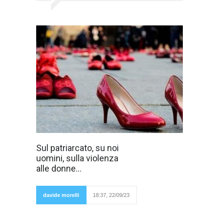
Di fronte a un
Sul patriarcato, su noi
rifiuto, di fronte a
uomini, sulla violenza
una separazione,
di fronte a un
alle donne...
addio ci sono
tre strade
davide morelli
18:37, 22/09/23
sostanzialmente: la regressione, la crescita
personale o rimanere gli stessi, aspettando che