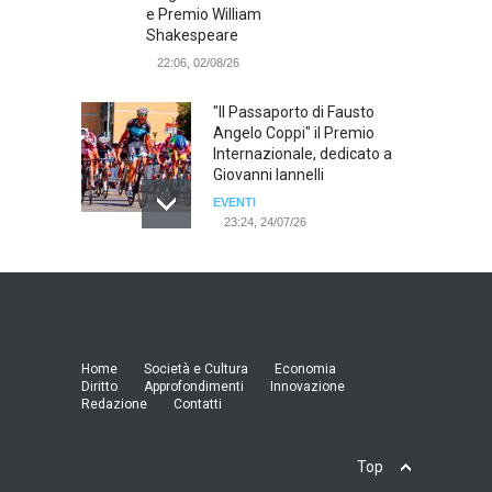
e Premio William
Shakespeare
22:06, 02/08/26
"Il Passaporto di Fausto
Angelo Coppi" il Premio
Internazionale, dedicato a
Giovanni Iannelli
EVENTI
23:24, 24/07/26
RIMINI, PRIMO CONVEGNO
NAZIONALE SUL TEMA "IO
TI ODIO - STORIE DI UOMINI
ODIATI DALLE DONNE"
EVENTI
Home
Società e Cultura
Economia
19:44, 24/07/26
Diritto
Approfondimenti
Innovazione
Redazione
Contatti
Palermo, erogazione buoni
pasto al personale dirigente,
Top
accordo raggiunto tra