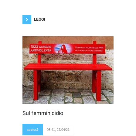
passi la tempesta. Nel primo caso l'uomo
regredisce psicologicamente, si comporta
come un adolescente violento, cerca di
esercitare la
LEGGI
La parola
Sul femminicidio
femminicidio è
un neologismo che
indica l'omicidio
preterintenzionale o
società
05:41, 27/04/21
volontario di una