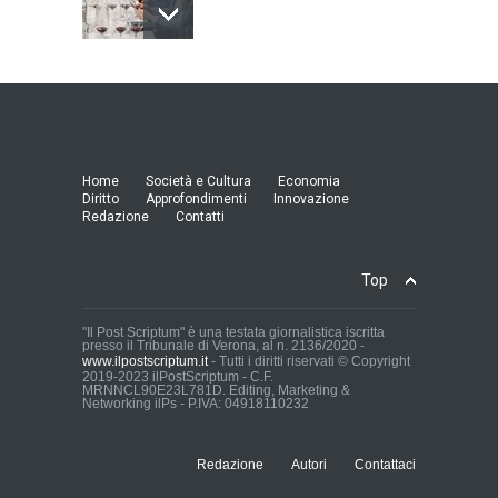
Model Expo Italy 2025 a
Verona: la ventesima
edizione della grande fiera
del modellismo
21:25, 04/03/26
Home
Società e Cultura
Economia
Diritto
Approfondimenti
Innovazione
Redazione
Contatti
Verona Domani, aumenta il
radicamento sul territorio
provinciale
Top
Cronaca Locale: Veneto e Verona
23:19, 27/06/23
"Il Post Scriptum" è una testata giornalistica iscritta
presso il Tribunale di Verona, al n. 2136/2020 -
www.ilpostscriptum.it
- Tutti i diritti riservati © Copyright
In Memoria di Albino Perolo:
2019-2023 ilPostScriptum - C.F.
MRNNCL90E23L781D. Editing, Marketing &
L'Uomo che ha reso
Networking ilPs - P.IVA: 04918110232
possibile il Parco delle Mura
di Verona
Cronaca Locale: Veneto e Verona
Redazione
Autori
Contattaci
23:01, 27/06/23