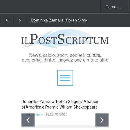
Dominika Zamara: Polish Singers' Alliance ofAmerica
News, calcio, sport, società, cultura,
economia, diritto, innovazione e molto altro
Dominika Zamara: Polish Singers' Alliance
Domini
ofAmerica e Premio William Shakespeare
ofAmer
- nessun tag -
21:20, 02/08/26
- nessun