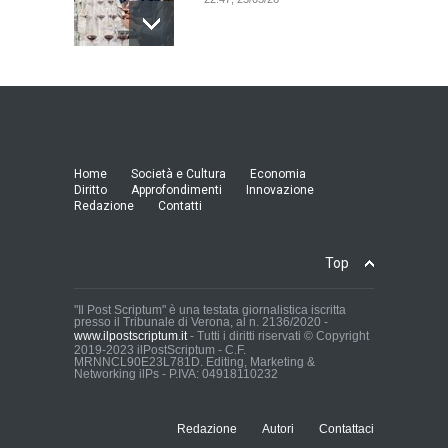
Model Expo Italy 2025 a
Verona: la ventesima
edizione della grande fiera
del modellismo
21:25, 04/03/26
Home
Società e Cultura
Economia
Diritto
Approfondimenti
Innovazione
Redazione
Contatti
Verona Domani, aumenta il
radicamento sul territorio
provinciale
Top
Cronaca Locale: Veneto e Verona
23:19, 27/06/23
"Il Post Scriptum" è una testata giornalistica iscritta
presso il Tribunale di Verona, al n. 2136/2020 -
www.ilpostscriptum.it
- Tutti i diritti riservati © Copyright
In Memoria di Albino Perolo:
2019-2023 ilPostScriptum - C.F.
MRNNCL90E23L781D. Editing, Marketing &
L'Uomo che ha reso
Networking ilPs - P.IVA: 04918110232
possibile il Parco delle Mura
di Verona
Cronaca Locale: Veneto e Verona
Redazione
Autori
Contattaci
23:01, 27/06/23