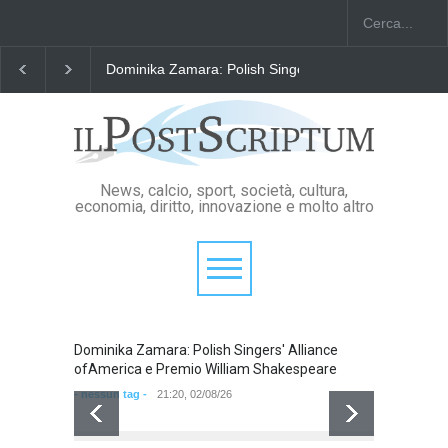
Dominika Zamara: Polish Singers' Alliance ofAmerica e P
News, calcio, sport, società, cultura,
economia, diritto, innovazione e molto altro
Dominika Zamara: Polish Singers' Alliance
Domini
ofAmerica e Premio William Shakespeare
ofAmer
- nessun tag -
21:20, 02/08/26
- nessun