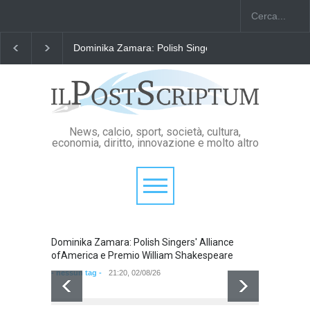
Dominika Zamara: Polish Singers' Alliance ofAmerica
News, calcio, sport, società, cultura,
economia, diritto, innovazione e molto altro
Dominika Zamara: Polish Singers' Alliance
Domini
ofAmerica e Premio William Shakespeare
ofAmer
- nessun tag -
21:20, 02/08/26
- nessun