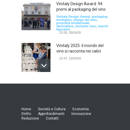
Vinitaly Design Award: 94
premi al packaging del vino
Vinitaly Design Award, packaging
enologico, design del vino,
proprietà intellettuale,
Veronafiere, etichette vino, marchi
figurativi
21:59, 26/04/26
Vinitaly 2025: il mondo del
vino si racconta nei calici
22:47, 23/03/26
Model Expo Italy 2025 a
Verona: la ventesima
edizione della grande fiera
del modellismo
21:25, 04/03/26
Home
Società e Cultura
Economia
Diritto
Approfondimenti
Innovazione
Redazione
Contatti
Verona Domani, aumenta il
radicamento sul territorio