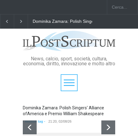
Dominika Zamara: Polish Singers' Alliance ofAmerica
News, calcio, sport, società, cultura,
economia, diritto, innovazione e molto altro
Dominika Zamara: Polish Singers' Alliance
Domini
ofAmerica e Premio William Shakespeare
ofAmer
- nessun tag -
21:20, 02/08/26
- nessun