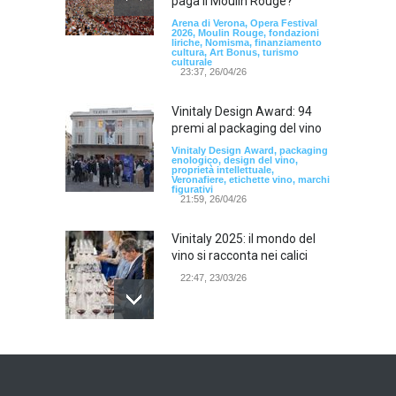
paga il Moulin Rouge?
Arena di Verona, Opera Festival
2026, Moulin Rouge, fondazioni
liriche, Nomisma, finanziamento
cultura, Art Bonus, turismo
culturale
23:37, 26/04/26
Vinitaly Design Award: 94
premi al packaging del vino
Vinitaly Design Award, packaging
enologico, design del vino,
proprietà intellettuale,
Veronafiere, etichette vino, marchi
figurativi
21:59, 26/04/26
Vinitaly 2025: il mondo del
vino si racconta nei calici
22:47, 23/03/26
Model Expo Italy 2025 a
Verona: la ventesima
edizione della grande fiera