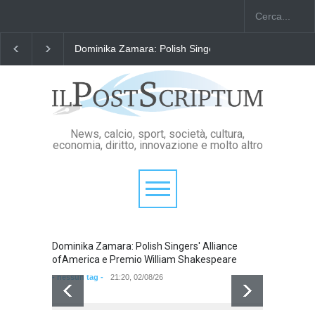
Dominika Zamara: Polish Singers' Alliance ofAmerica e 
News, calcio, sport, società, cultura,
economia, diritto, innovazione e molto altro
Dominika Zamara: Polish Singers' Alliance
Domini
ofAmerica e Premio William Shakespeare
ofAmer
- nessun tag -
21:20, 02/08/26
- nessun