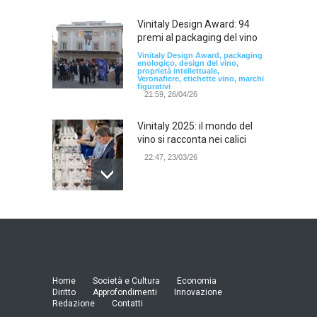
Vinitaly Design Award: 94
premi al packaging del vino
Vinitaly Design Award, packaging
enologico, design del vino,
proprietà intellettuale,
Veronafiere, etichette vino, marchi
figurativi
21:59, 26/04/26
Vinitaly 2025: il mondo del
vino si racconta nei calici
22:47, 23/03/26
Model Expo Italy 2025 a
Verona: la ventesima
edizione della grande fiera
del modellismo
21:25, 04/03/26
Home
Società e Cultura
Economia
Diritto
Approfondimenti
Innovazione
Redazione
Contatti
Verona Domani, aumenta il