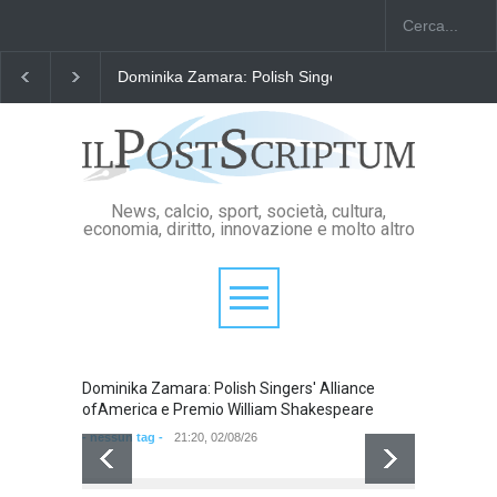
Dominika Zamara: Polish Singers' Alliance ofAmerica
News, calcio, sport, società, cultura,
economia, diritto, innovazione e molto altro
Dominika Zamara: Polish Singers' Alliance
Domini
ofAmerica e Premio William Shakespeare
ofAmer
- nessun tag -
21:20, 02/08/26
- nessun