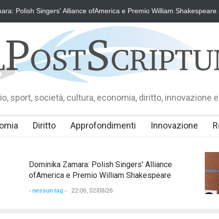
am Shakespeare
"Il Passaporto di Fausto Angelo Coppi" il Premio Inter
o, sport, società, cultura, economia, diritto, innovazione e
omia
Diritto
Approfondimenti
Innovazione
R
Dominika Zamara: Polish Singers' Alliance
ofAmerica e Premio William Shakespeare
- nessun tag -
22:06, 02/08/26