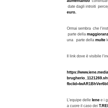
aumentando
continua
date dagli introiti percep
euro.
Ormai sembra che l’inst
parte della
maggioran
una parte della
multe
l
Il link dove è visibile l’i
https://www.iene.media
brugherio_1121269.sh
fbclid=IwAR1BhVer6
L’equipe delle
Iene
e i g
a cuore il caso dei
T.RE