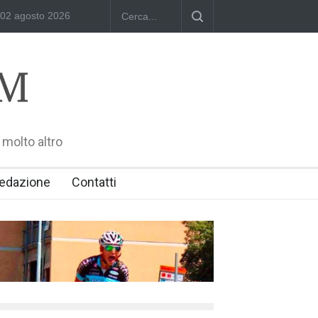
nazionale, dedicato a Giovanni Iannelli
RIMINI, PRIMO CONVEGNO N
 molto altro
edazione
Contatti