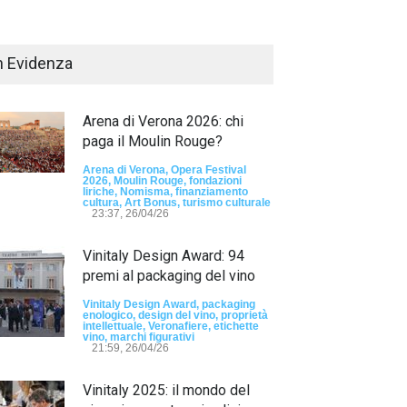
n Evidenza
Arena di Verona 2026: chi
paga il Moulin Rouge?
Arena di Verona, Opera Festival
2026, Moulin Rouge, fondazioni
liriche, Nomisma, finanziamento
Passaporto di Fausto Angelo Coppi" il
cultura, Art Bonus, turismo culturale
io Internazionale, dedicato a Giovanni
23:37, 26/04/26
elli
Vinitaly Design Award: 94
sun tag -
23:24, 24/07/26
premi al packaging del vino
RIMINI, PRIMO
TEMA "IO TI OD
Vinitaly Design Award, packaging
enologico, design del vino, proprietà
DALLE DONNE"
intellettuale, Veronafiere, etichette
vino, marchi figurativi
21:59, 26/04/26
- nessun tag -
19:44
Vinitaly 2025: il mondo del