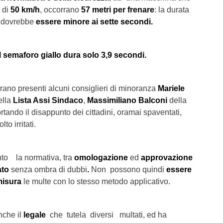
 di
50 km/h
, occorrano
57 metri
per frenare
: la durata
 dovrebbe
essere minore ai sette secondi.
l semaforo giallo dura solo 3,9 secondi.
 erano presenti alcuni consiglieri di minoranza
Mariele
ella
Lista Assi Sindaco
,
Massimiliano Balconi
della
rtando il disappunto dei cittadini, oramai spaventati,
o irritati.
to la normativa, tra
omologazione
ed
approvazione
ato
senza ombra di dubbi
.
Non possono quindi
essere
misura
le multe con lo stesso metodo applicativo.
nche il
legale
che tutela diversi multati, ed ha