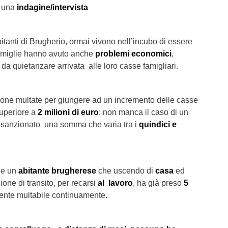
o una
indagine/intervista
itanti di Brugherio, ormai vivono nell’incubo di essere
amiglie hanno avuto anche
problemi economici
,
a quietanzare arrivata alle loro casse famigliari.
sone multate per giungere ad un incremento delle casse
superiore a
2 milioni di euro
: non manca il caso di un
 sanzionato una somma che varia tra i
quindici e
de un
abitante brugherese
che uscendo di
casa
ed
ione di transito, per recarsi
al lavoro
, ha già preso
5
nte multabile continuamente.