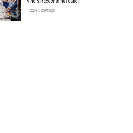
vino si racconta nei calici
22:47, 23/03/26
Model Expo Italy 2025 a
Verona: la ventesima edizione
della grande fiera del
modellismo
21:25, 04/03/26
Verona Domani, aumenta il
radicamento sul territorio
provinciale
Cronaca Locale: Veneto e Verona
23:19, 27/06/23
In Memoria di Albino Perolo:
L'Uomo che ha reso possibile
il Parco delle Mura di Verona