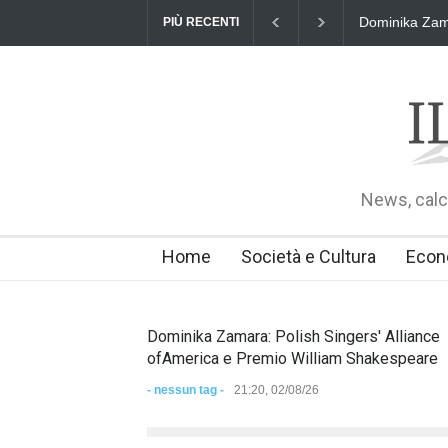
Dominika Zamara: Polish Singers' Alliance ofAmerica e Premio Willi
PIÙ RECENTI
02 agosto 2026
News, calci
Home
Società e Cultura
Econ
Dominika Zamara: Polish Singers' Alliance
ofAmerica e Premio William Shakespeare
- nessun tag -
21:20, 02/08/26