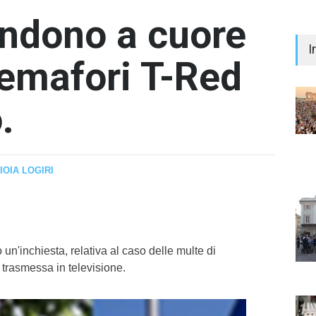
endono a cuore
I
semafori T-Red
.
"Il 
Prem
IOIA LOGIRI
Iann
- nes
un'inchiesta, relativa al caso delle multe di
rasmessa in televisione.