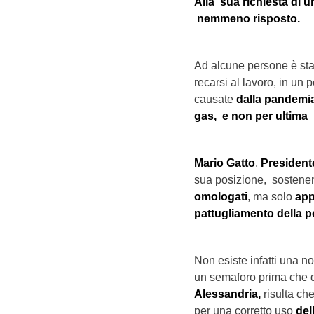
Alla sua richiesta di 
nemmeno risposto.
Ad alcune persone è st
recarsi al lavoro, in un
causate
dalla pandemi
gas, e non per ultima l
Mario Gatto
,
President
sua posizione, sostene
omologati
, ma solo
app
pattugliamento della pol
Non esiste infatti una n
un semaforo prima che 
Alessandria,
risulta ch
per una corretto uso
del