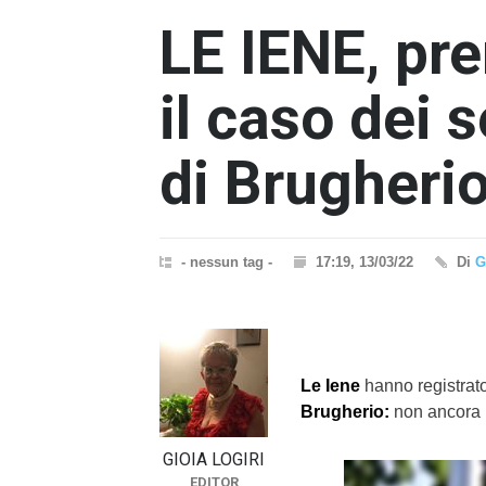
LE IENE, pr
il caso dei 
di Brugherio
- nessun tag -
17:19, 13/03/22
Di
G
}}
Le Iene
hanno registrato 
Brugherio:
non ancora t
GIOIA LOGIRI
EDITOR