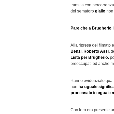
transita con percorrenza
del semaforo
giallo
non
Pare che a Brugherio i
Alla ripresa del filmato
Benzi,
Roberto Assi,
d
Lista per Brugherio,
po
preoccupati ed anche molt
Hanno evidenziato quan
non
ha uguale signific
processate in eguale 
Con loro era presente a