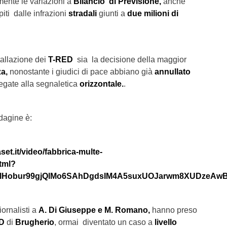
mente
le variazioni a
Bilancio di Previsione,
anche
iti
dalle infrazioni
stradali
giunti a
due milioni di
allazione dei
T-RED
sia la decisione della maggior
za,
nonostante i giudici di pace abbiano già
annullato
egate alla segnaletica
orizzontale.
.
ndagine è:
set.it/video/fabbrica-multe-
tml?
bllHobur99gjQlMo6SAhDgdsIM4A5suxUOJarwm8XUDzeAw
iornalisti a
A. Di Giuseppe e M. Romano,
hanno preso
D
di
Brugherio
, ormai diventato un caso a
livello