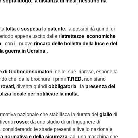
un sopralluogo, a distanza di mesi, nessuno ha
ata
tolta
o
sospesa
la
patente
, la possibilità quindi di
 periodo appena uscito dalle
ristrettezze economiche
a,
con il nuovo
rincaro delle bollette della luce e del
a guerra in Ucraina .
e di
Globoconsumatori
, nelle sue riprese, espone la
ndo che dalle brochure i primi
T.RED,
non siano
rovati,
diventa quindi
obbligatoria
la
presenza del
izia locale per notificare la multa.
ormativa nazionale che stabilisca la durata del
giallo
di
diventi
rosso
: da uno studio di un Ingegnere di
e, considerando le strade presenti a livello nazionale,
la normativa e della sicurezza
, ad una macchina che