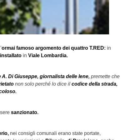
’
ormai famoso argomento dei quattro T.RED:
in
installato
in
Viale Lombardia.
 A. Di Giuseppe, giornalista delle Iene,
premette
che
ietato
non solo perché lo dice
il
codice della strada,
coloso.
sere
sanzionato.
rio,
nei consigli comunali erano state portate,