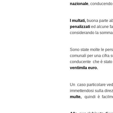
nazionale
, conducend
I multati,
buona parte ab
penalizzati
ed alcune f
considerando la somma d
Sono state molte le per
comunali per una cifra 
conducente che è stato
ventimila
euro.
Un caso particolare ve
immettendosi sulla direz
multe,
quindi è facilme