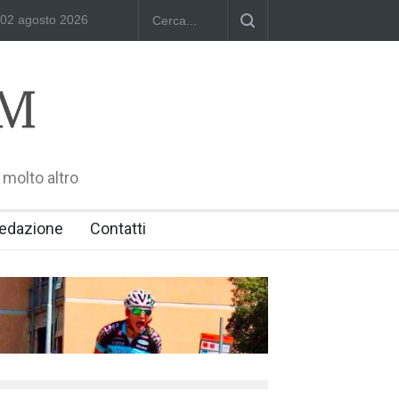
minika Zamara: Polish Singers' Alliance ofAmerica e Premio William 
02 agosto 2026
 molto altro
edazione
Contatti