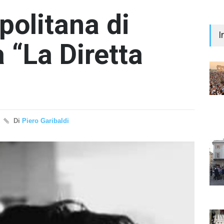
politana di
I
 “La Diretta
"Il 
Prem
Di
Piero Garibaldi
Iann
- nes