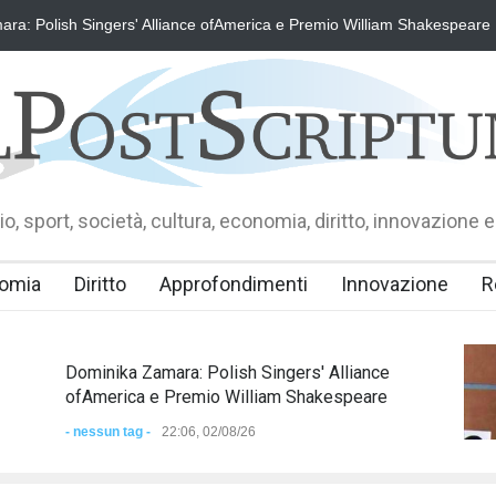
olish Singers' Alliance ofAmerica e Premio William Shakespeare
Do
o, sport, società, cultura, economia, diritto, innovazione e
omia
Diritto
Approfondimenti
Innovazione
R
Dominika Zamara: Polish Singers' Alliance
ofAmerica e Premio William Shakespeare
- nessun tag -
22:06, 02/08/26