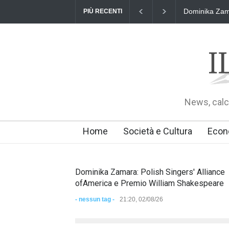
Dominika Zamara: P
PIÙ RECENTI
News, calci
Home
Società e Cultura
Econ
Dominika Zamara: Polish Singers' Alliance
ofAmerica e Premio William Shakespeare
- nessun tag -
21:20, 02/08/26