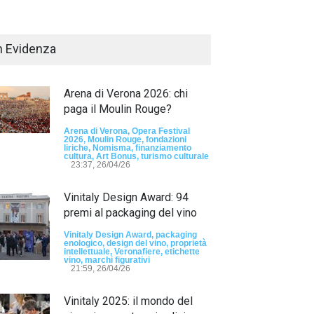
n Evidenza
Arena di Verona 2026: chi
paga il Moulin Rouge?
Arena di Verona, Opera Festival
2026, Moulin Rouge, fondazioni
liriche, Nomisma, finanziamento
Passaporto di Fausto Angelo Coppi" il
cultura, Art Bonus, turismo culturale
io Internazionale, dedicato a Giovanni
23:37, 26/04/26
elli
Vinitaly Design Award: 94
sun tag -
23:24, 24/07/26
premi al packaging del vino
RIMINI, PRIMO
TEMA "IO TI OD
Vinitaly Design Award, packaging
enologico, design del vino, proprietà
DALLE DONNE"
intellettuale, Veronafiere, etichette
vino, marchi figurativi
21:59, 26/04/26
- nessun tag -
19:44
Vinitaly 2025: il mondo del