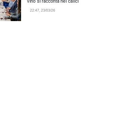
vino si racconta nei calici
22:47, 23/03/26
Model Expo Italy 2025 a
Verona: la ventesima edizione
della grande fiera del
modellismo
21:25, 04/03/26
Verona Domani, aumenta il
radicamento sul territorio
provinciale
Cronaca Locale: Veneto e Verona
23:19, 27/06/23
In Memoria di Albino Perolo:
L'Uomo che ha reso possibile
il Parco delle Mura di Verona