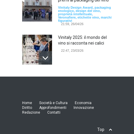
premi al packaging del vino
Vinitaly Design Award, packaging
enologico, design del vino,
proprietà intellettuale,
Veronafiere, etichette vino, marchi
figurativi
21:59, 26/04/26
Vinitaly 2025: il mondo del
vino si racconta nei calici
22:47, 23/03/26
Model Expo Italy 2025 a
Verona: la ventesima
edizione della grande fiera
del modellismo
21:25, 04/03/26
Home
Società e Cultura
Economia
Diritto
Approfondimenti
Innovazione
Redazione
Contatti
Verona Domani, aumenta il
radicamento sul territorio
provinciale
Top