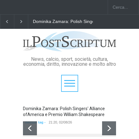
Dominika Zamara: Polish Singers' Alliance ofAmerica
News, calcio, sport, società, cultura,
economia, diritto, innovazione e molto altro
Dominika Zamara: Polish Singers' Alliance
Domini
ofAmerica e Premio William Shakespeare
ofAmer
- nessun tag -
21:20, 02/08/26
- nessun