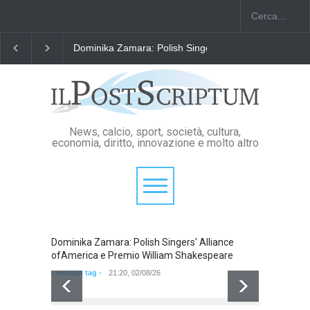
Dominika Zamara: Polish Singers' Alliance ofAmerica
News, calcio, sport, società, cultura,
economia, diritto, innovazione e molto altro
Dominika Zamara: Polish Singers' Alliance
Domini
ofAmerica e Premio William Shakespeare
ofAmer
- nessun tag -
21:20, 02/08/26
- nessun