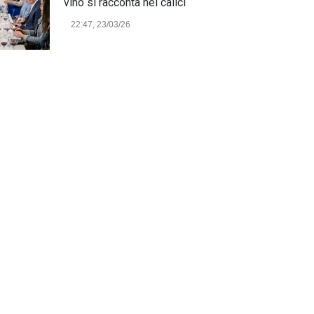
vino si racconta nei calici
22:47, 23/03/26
Model Expo Italy 2025 a
Verona: la ventesima edizione
della grande fiera del
modellismo
21:25, 04/03/26
Verona Domani, aumenta il
radicamento sul territorio
provinciale
Cronaca Locale: Veneto e Verona
23:19, 27/06/23
In Memoria di Albino Perolo:
L'Uomo che ha reso possibile
il Parco delle Mura di Verona