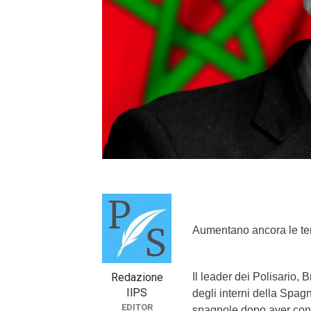
}}
Aumentano ancora le te
Redazione
Il leader dei Polisario, 
IlPS
degli interni della Spag
EDITOR
spagnole dopo aver cont