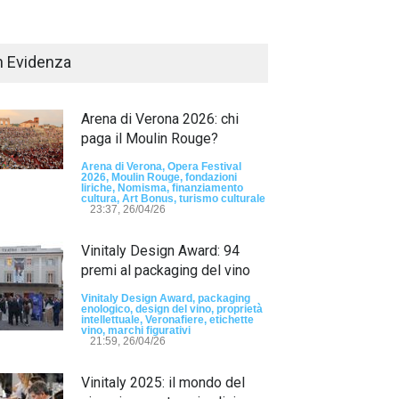
n Evidenza
Arena di Verona 2026: chi
paga il Moulin Rouge?
Arena di Verona, Opera Festival
2026, Moulin Rouge, fondazioni
liriche, Nomisma, finanziamento
Passaporto di Fausto Angelo Coppi" il
cultura, Art Bonus, turismo culturale
io Internazionale, dedicato a Giovanni
23:37, 26/04/26
elli
Vinitaly Design Award: 94
sun tag -
23:24, 24/07/26
premi al packaging del vino
RIMINI, PRIMO
TEMA "IO TI OD
Vinitaly Design Award, packaging
enologico, design del vino, proprietà
DALLE DONNE"
intellettuale, Veronafiere, etichette
vino, marchi figurativi
21:59, 26/04/26
- nessun tag -
19:44
Vinitaly 2025: il mondo del