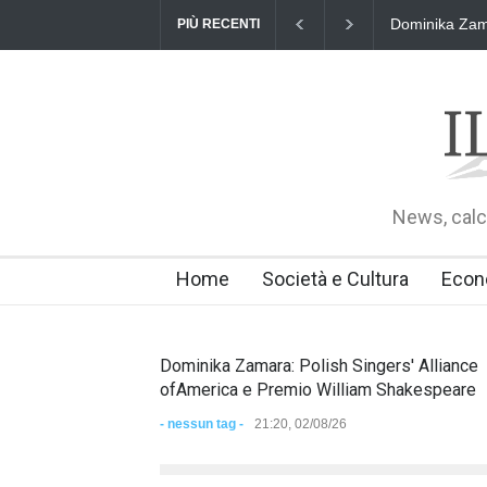
Dominika Zama
PIÙ RECENTI
News, calci
Home
Società e Cultura
Econ
Dominika Zamara: Polish Singers' Alliance
ofAmerica e Premio William Shakespeare
- nessun tag -
21:20, 02/08/26