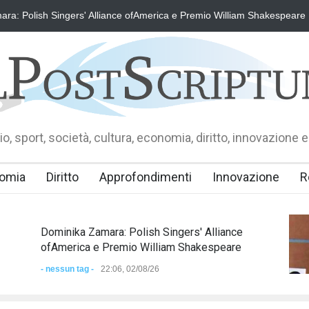
ra: Polish Singers' Alliance ofAmerica e Premio William Shakespeare
o, sport, società, cultura, economia, diritto, innovazione e
omia
Diritto
Approfondimenti
Innovazione
R
Dominika Zamara: Polish Singers' Alliance
ofAmerica e Premio William Shakespeare
- nessun tag -
22:06, 02/08/26